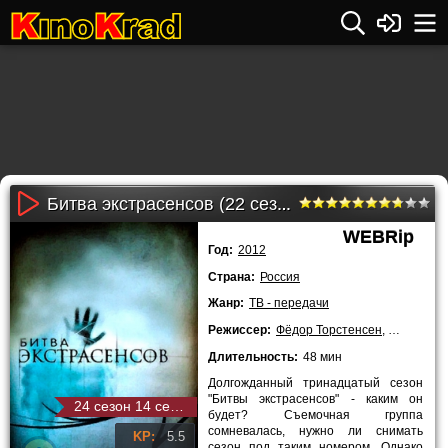
Битва экстрасенсов (22 сезон все серии)
WEBRip
Год:
2012
Страна:
Россия
Жанр:
ТВ - передачи
Режиссер:
Фёдор Торстенсен
,
Ольга Шм
Длительность:
48 мин
Долгожданный тринадцатый сезон
"Битвы экстрасенсов" - каким он
24 сезон 14 серия
будет? Съемочная группа
сомневалась, нужно ли снимать
KP:
5.5
сезон под таким номером. Однако