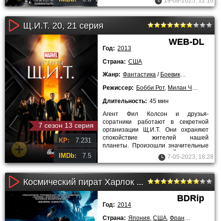
19-08-2025, 12:16
способности,
Щ.И.Т. 20, 21 серия
WEB-DL
Год:
2013
Страна:
США
Жанр:
Фантастика
/
Боевики
/
Драмы
/
Лу
Режиссер:
Бобби Рот
,
Милан Чейло
Длительность:
45 мин
Агент Фил Колсон и друзья-
соратники работают в секретной
7 сезон 13 серия
организации Щ.И.Т. Они охраняют
спокойствие жителей нашей
KP:
7.231
планеты. Произошли значительные
перемены в жизни Нью-Йорка после
IMDb:
7.5
7-05-2023, 18:28
вторжения
Космический пират Харлок (2014)
BDRip
Год:
2014
Страна:
Япония
,
США
,
Франция