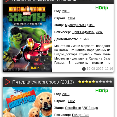
HDrip
Год:
2013
Страна:
США
Жанр:
Мультфильмы
/
Фантастика
/
Боев
Режиссер:
Эрик Радомски
,
Лео Райл
Длительность:
71 мин
Монстр по имени Мерзость нападает
на Халка. Его наняли пара ученых из
Гидры, доктора Крулер и Фанк. Цель
Мерзости - доставить Халка на базу
KP:
4.2
Гидры. В одиночку монстр не
справляется с Халком,
IMDb:
4.6
19-08-2025, 12:16
Пятерка супергероев (2013)
HDrip
Год:
2013
Страна:
США
Жанр:
Семейные
/
2013 года
Режиссер:
Роберт Вин