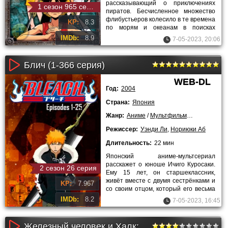
рассказывающий о приключениях
1 сезон 965 серия
пиратов. Бесчисленное множество
флибустьеров колесило в те времена
KP:
8.3
по морям и океанам в поисках
легендарных сокровищ. От мелких
IMDb:
8.9
7-05-2023, 20:06
шаек на
Блич (1-366 серия)
WEB-DL
Год:
2004
Страна:
Япония
Жанр:
Аниме
/
Мультфильмы
/
Фэнтези
/
Режиссер:
Уэнди Ли
,
Нориюки Аб
Длительность:
22 мин
Японский аниме-мультсериал
расскажет о юноше Ичиго Куросаки.
2 сезон 26 серия
Ему 15 лет, он старшеклассник,
живёт вместе с двумя сестрёнками и
KP:
7.967
со своим отцом, который его весьма
своеобразно воспитывает.
IMDb:
8.2
7-05-2023, 16:45
Железный человек и Халк: Союз героев (2013)