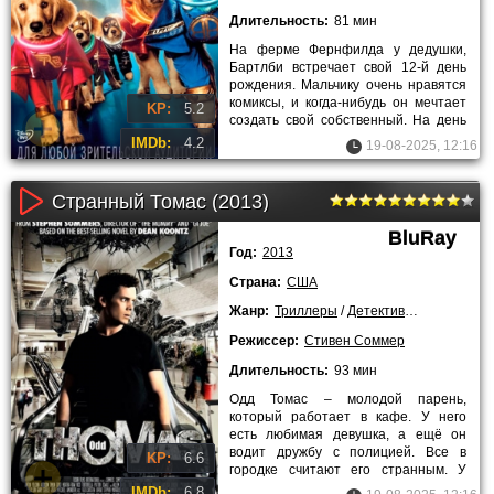
Длительность:
81 мин
На ферме Фернфилда у дедушки,
Бартлби встречает свой 12-й день
рождения. Мальчику очень нравятся
комиксы, и когда-нибудь он мечтает
KP:
5.2
создать свой собственный. На день
рождения дедушка дарит
IMDb:
4.2
19-08-2025, 12:16
Странный Томас (2013)
BluRay
Год:
2013
Страна:
США
Жанр:
Триллеры
/
Детективы
/
Фэнтези
/
Режиссер:
Стивен Соммер
Длительность:
93 мин
Одд Томас – молодой парень,
который работает в кафе. У него
есть любимая девушка, а ещё он
водит дружбу с полицией. Все в
KP:
6.6
городке считают его странным. У
Томаса есть необычные
IMDb:
6.8