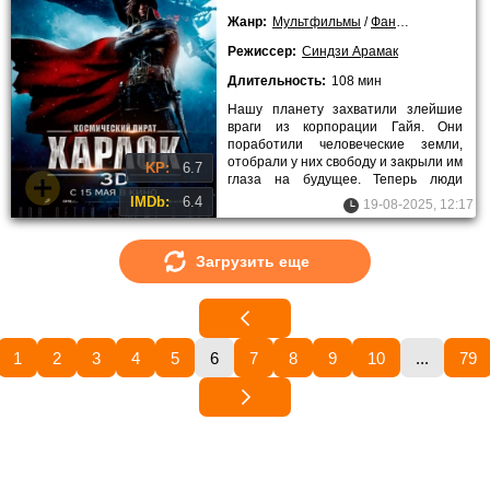
Жанр:
Мультфильмы
/
Фантастика
/
Боев
Режиссер:
Синдзи Арамак
Длительность:
108 мин
Нашу планету захватили злейшие
враги из корпорации Гайя. Они
поработили человеческие земли,
отобрали у них свободу и закрыли им
KP:
6.7
глаза на будущее. Теперь люди
находятся в плену у неземных
IMDb:
6.4
19-08-2025, 12:17
Загрузить еще
1
2
3
4
5
6
7
8
9
10
...
79