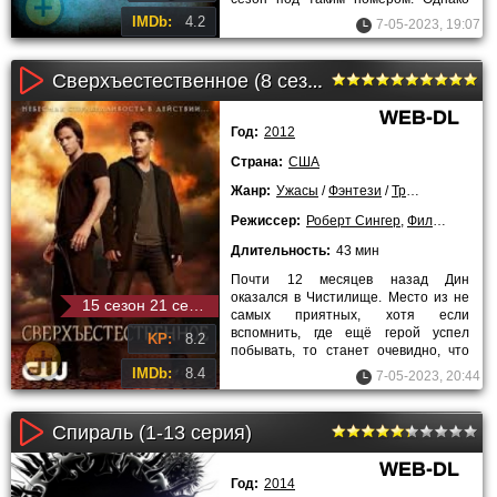
желающих показать свои умения
IMDb:
4.2
7-05-2023, 19:07
Сверхъестественное (8 сезон)
WEB-DL
Год:
2012
Страна:
США
Жанр:
Ужасы
/
Фэнтези
/
Триллеры
/
Дра
Режиссер:
Роберт Сингер
,
Филип Сгрикки
Длительность:
43 мин
Почти 12 месяцев назад Дин
оказался в Чистилище. Место из не
15 сезон 21 серия
самых приятных, хотя если
вспомнить, где ещё герой успел
KP:
8.2
побывать, то станет очевидно, что
это было не самое сложное
IMDb:
8.4
7-05-2023, 20:44
испытание.
Спираль (1-13 серия)
WEB-DL
Год:
2014