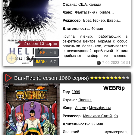
Страна:
США
,
Канада
Жанр:
Фантастика
/
Триллеры
/
Сериалы
Режиссер:
Брэд Тернер
,
Джеримайя С. Чечи
Длительность:
40 мин
Группа ученых, работающих в
секретном центре борьбы с особо
2 сезон 13 серия
опасными болезнями, сталкивается
с неизведанной проблемой. К ним
KP:
6.6
прибывает майор из военно-
медицинского института и сообщает,
IMDb:
6.7
7-05-2023, 16:51
что
Ван-Пис (1 сезон 1060 серия)
WEBRip
Год:
1999
Страна:
Япония
Жанр:
Аниме
/
Мультфильмы
/
Фэнтези
/
Режиссер:
Минехиса Сакай
,
Коносуке Юд
Длительность:
22 мин
Японский мультсериал,