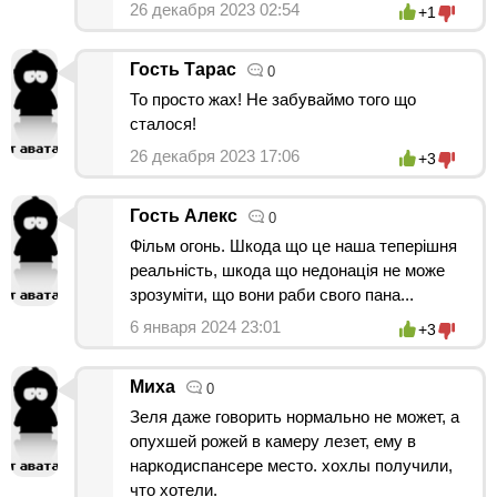
26 декабря 2023 02:54
+1
Гость Тарас
0
То просто жах! Не забуваймо того що
сталося!
26 декабря 2023 17:06
+3
Гость Алекс
0
Фільм огонь. Шкода що це наша теперішня
реальність, шкода що недонація не може
зрозуміти, що вони раби свого пана...
6 января 2024 23:01
+3
Миха
0
Зеля даже говорить нормально не может, а
опухшей рожей в камеру лезет, ему в
наркодиспансере место. хохлы получили,
что хотели.