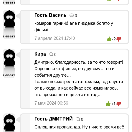
Гость Василь
0
комаров гарнийб але пиздежа богато у
фiльмi
7 апреля 2024 17:49
-2
Кира
0
Дмитрию, благодарность, за то что говорит!
Хорошо снят фильм, по другому… но и
события другие…
Только посмотрела этот фильм, год спустя
от выхода, и как сейчас все изменилось,
что произошло еще за этот год…
7 мая 2024 00:56
+1
Гость ДМИТРИЙ
0
Сплошная пропаганда. Ну ничего время всё