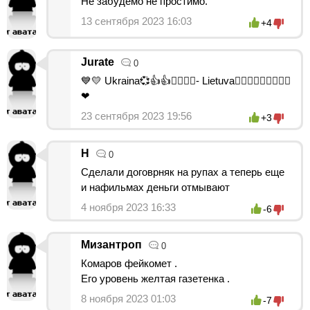
Не забудемо не простимо.
13 сентября 2023 16:03
+4
Jurate
0
💙💛 Ukraina💞👍👍✊🏾✊🏾- Lietuva✌🏼✌🏼✌🏼💞🧡💚
❤
23 сентября 2023 19:56
+3
Н
0
Сделали договрняк на рупах а теперь еще
и нафильмах деньги отмывают
4 ноября 2023 16:33
-6
Мизантроп
0
Комаров фейкомет .
Его уровень желтая газетенка .
8 ноября 2023 01:03
-7