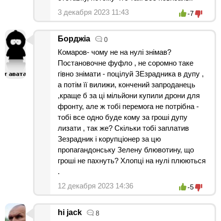
3 декабря 2023 11:43
-7
Борджіа
0
Комаров- чому не на нулі знімав?
Постановочне фуфло , не соромно таке
гівно знімати - поцілуй ЗЕзрадника в дупу ,
а потім її вилижи, кончений запроданець
,краще б за ці мільйони купили дрони для
фронту, але ж тобі перемога не потрібна -
тобі все одно буде кому за гроші дупу
лизати , так же? Скільки тобі заплатив
Зезрадник і корупціонер за цю
пропагандонську Зелену блювотину, що
гроші не пахнуть? Хлопці на нулі плюються
.
12 декабря 2023 14:36
-5
hi jack
8