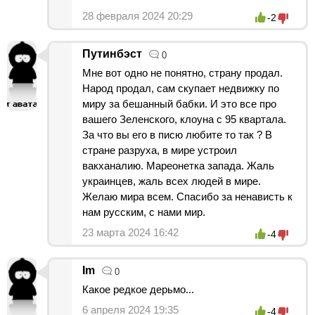
28 февраля 2024 20:29
-2
Путинбэст
0
Мне вот одно не понятно, страну продал.
Народ продал, сам скупает недвижку по
миру за бешанный бабки. И это все про
вашего Зеленского, клоуна с 95 квартала.
За что вы его в писю любите то так ? В
стране разруха, в мире устроил
вакханалию. Мареонетка запада. Жаль
украинцев, жаль всех людей в мире.
Желаю мира всем. Спасибо за ненависть к
нам русским, с нами мир.
23 марта 2024 16:42
-4
Im
0
Какое редкое дерьмо...
6 апреля 2024 19:35
-4