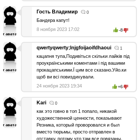
Гость Владимир
0
Бандера капут!
8 ноября 2023 17:02
-8
qwertyqwerty;lnjgfoijaoifdhaoui
1
кацапня тупа,Подивіться скільки лайків під
проукраїнськими коментами і під вашими
прокацапськими.Ї цим все сказано.Уйо.ки
щоб ви всі повиздихували.
24 ноября 2023 19:34
+6
Kari
0
как это говно в топ 1 попало, никакой
художественной ценности, показывают
Резника, который проворовался и был
вместо тюрьмы, просто отправлен в
отставку, потому что там все повязаны.