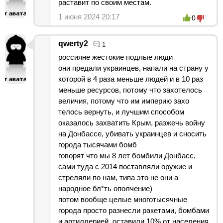
раставит по своим местам.
1 июня 2024 20:17
0
qwerty2
1
россияне жестокие подлые люди
они предали украинцев, напали на страну у
которой в 4 раза меньше людей и в 10 раз
меньше ресурсов, потому что захотелось
величия, потому что им империю захо
телось вернуть, и лучшим способом
оказалось захватить Крым, разжечь войну
на Донбассе, убивать украинцев и сносить
города тысячами бомб
говорят что мы 8 лет бомбили Донбасс,
сами туда с 2014 поставляли оружие и
стреляли по нам, типа это не они а
народное бл*ть ополчение)
потом вообще целые многотысячные
города просто разнесли ракетами, бомбами
и артиллерией, оставили 10% от населения