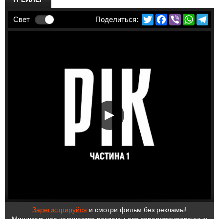
Twitter
Facebook
Viber
Whats
Te
Свет
Зарегистрируйся
и смотри фильм без рекламы!
Минимальное количество рекламы для зарегистрированных