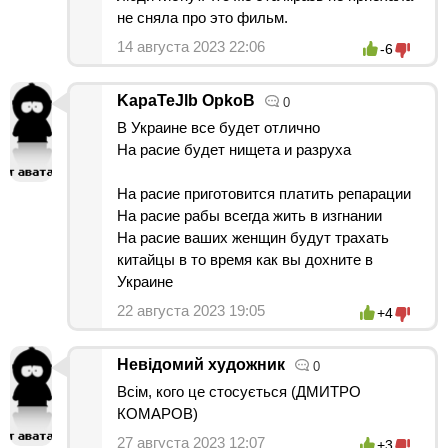
не сняла про это фильм.
14 августа 2023 22:06
-6
KapaTeJlb OpkoB
0
В Украине все будет отлично
На расие будет нищета и разруха
На расие приготовится платить репарации
На расие рабы всегда жить в изгнании
На расие ваших женщин будут трахать
китайцы в то время как вы дохните в
Украине
22 августа 2023 19:05
+4
Невідомий художник
0
Всім, кого це стосується (ДМИТРО
КОМАРОВ)
27 августа 2023 12:07
+3