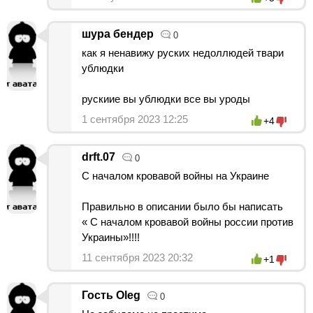
шура бендер
0
как я ненавижу руских недоллюдей твари
ублюдки
рускиие вы ублюдки все вы уроды
1 сентября 2023 12:25
+4
drft.07
0
С началом кровавой войны на Украине
Правильно в описании было бы написать
« С началом кровавой войны россии против
Украины»!!!!
11 сентября 2023 20:32
+1
Гость Oleg
0