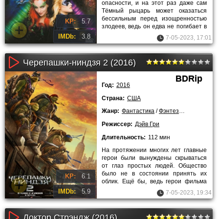
опасности, и на этот раз даже сам
Тёмный рыцарь может оказаться
бессильным перед изощренностью
KP:
5.7
злодеев, ведь он едва не погибает в
самом начале боевика
IMDb:
3.8
7-05-2023, 17:01
Черепашки-ниндзя 2 (2016)
BDRip
Год:
2016
Страна:
США
Жанр:
Фантастика
/
Фэнтези
/
Боевики
/
К
Режиссер:
Дэйв Гри
Длительность:
112 мин
На протяжении многих лет главные
герои были вынуждены скрываться
от глаз простых людей. Общество
было не в состоянии принять их
KP:
6.1
облик. Ещё бы, ведь герои фильма
«Черепашки-ниндзя 2»
IMDb:
5.9
7-05-2023, 19:34
Доктор Стрэндж (2016)