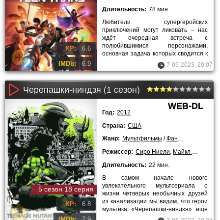
Длительность:
78 мин
Любители супергеройских
приключений могут ликовать – нас
ждёт очередная встреча с
полюбившимися персонажами,
KP:
6.6
основная задача которых сводится к
спасению мира от разнообразных
IMDb:
6.9
7-05-2023, 20:07
напастей. В
Черепашки-ниндзя (1 сезон)
WEB-DL
Год:
2012
Страна:
США
Жанр:
Мультфильмы
/
Фантастика
/
Боев
Режиссер:
Сиро Ниели
,
Майкл Чанг
,
Ала
Длительность:
22 мин.
В самом начале нового
увлекательного мультсериала о
5 сезон 18 серия
жизни четверых необычных друзей
из канализации мы видим, что герои
KP:
6.8
мультика «Черепашки-ниндзя» ещё
ни разу не выходили на поверхность.
IMDb:
7.9