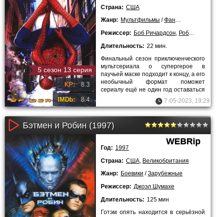
Страна:
США
Жанр:
Мультфильмы
/
Фантастика
/
Фэнт
Режиссер:
Боб Ричардсон
,
Роберт Шеллхор
Длительность:
22 мин.
Финальный сезон приключенческого
мультсериала о супергерое в
5 сезон 13 серия
паучьей маске подходит к концу, а его
необычный формат поможет
KP:
8.3
сериалу ещё не один год оставаться
на виду - общий сюжет разбит
IMDb:
8.4
7-05-2023, 19:29
Бэтмен и Робин (1997)
WEBRip
Год:
1997
Страна:
США
,
Великобритания
Жанр:
Боевики
/
Зарубежные
Режиссер:
Джоэл Шумахе
Длительность:
125 мин
Готэм опять находится в серьёзной