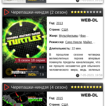
7-05-2023, 20:23
Черепашки-ниндзя (2 сезон)
WEB-DL
Год:
2013
Страна:
США
Жанр:
Мультфильмы
/
Фантастика
/
Боев
Режиссер:
Сиро Ниели
,
Майкл Чанг
,
Ала
Длительность:
22 мин.
В прошлом сезоне четверка
великолепных героев впервые
5 сезон 18 серия
покинула пределы канализации, что
не прошло незаметно для обычного
KP:
6.8
человеческого мира, ведь зеленых
мутантов, обладающих
IMDb:
7.9
7-05-2023, 19:59
превосходными
Черепашки-ниндзя (4 сезон)
WEB-DL
Год:
2015
Страна:
США