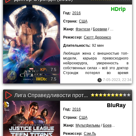
HDrip
Год:
2016
Страна:
США
Жанр:
Фэнтези
/
Боевики
/
Приключения
Режиссер:
Скотт Дерриксо
Длительность:
92 мин
Любящая жена с внешностью топ-
модели, карьера превосходного
нейрохирурга, уверенность в
собственных силах – всё это доктор
KP:
7.5
Стрэндж потерял во время
трагической автокатастрофы. Он и
IMDb:
7.5
7-05-2023, 22:34
сам
Лига Справедливости против Юных Титанов (2016)
BluRay
Год:
2016
Страна:
США
Жанр:
Мультфильмы
/
Боевики
/
Фантаст
Режиссер:
Сэм Ль