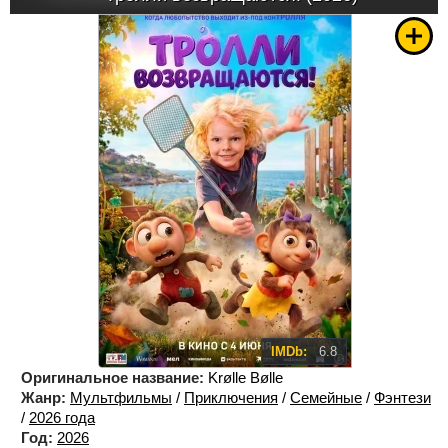
IMDb:
6.8
Оригинальное название:
Krølle Bølle
Жанр:
Мультфильмы
/
Приключения
/
Семейные
/
Фэнтези
/
2026 года
Год:
2026