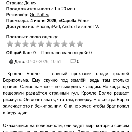
Страна:
Дания
Продолжительность:
1 ч 20 мин
Режиссёр:
Ян Рабек
Премьера:
4 июня 2026, «Capella Film»
Доступно на:
iPhone, iPad, Android и smartTV.
Поставьте свою оценку:
Общий бал: 0
Проголосовало людей:
0
Дата:
07-07-2026, 10:51
0
Кролле Болле – главный проказник среди троллей
Борнхольма. Ему скучно под землёй, ведь там столько
правил. Самое важное – не выходить к людям. Но когда над
пещерами раздаётся странный гул, Кролле Болле решает
рискнуть. Он хочет знать, что там, наверху. Его сестра Борра
замечает это и бежит за ним. Она не хочет, чтобы брат попал
в беду один.
Оказавшись на поверхности, они видят мир, который совсем
не похож на их родные пещеры. Здесь светло, шумно и