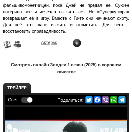
фальшивомонетчицей, пока Джей не предал её. Су-хён
потеряла всё и исчезла на пять лет. Но «Суперкупюра»
возвращает её в игру. Вместе с Ги-тэ они начинают охоту.
Для неё это шанс выжить и отомстить. Для него –
восстановить справедливость.
Актеры:
Смотреть онлайн Злодеи 1 сезон (2025) в хорошем
качестве
ТРЕЙЛЕР
Twitter
Facebook
Viber
Whats
Te
Свет