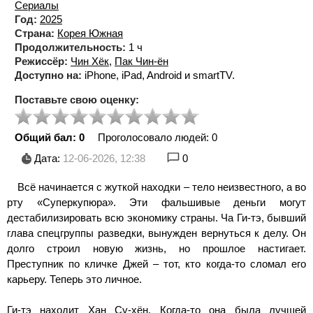
Сериалы
Год:
2025
Страна:
Корея Южная
Продолжительность:
1 ч
Режиссёр:
Чин Хёк
,
Пак Чин-ён
Доступно на:
iPhone, iPad, Android и smartTV.
Поставьте свою оценку:
Общий бал: 0
Проголосовало людей:
0
Дата:
12-06-2026, 12:38
0
Всё начинается с жуткой находки – тело неизвестного, а во
рту «Суперкупюра». Эти фальшивые деньги могут
дестабилизировать всю экономику страны. Ча Ги-тэ, бывший
глава спецгруппы разведки, вынужден вернуться к делу. Он
долго строил новую жизнь, но прошлое настигает.
Преступник по кличке Джей – тот, кто когда-то сломал его
карьеру. Теперь это личное.
Ги-тэ находит Хан Су-хён. Когда-то она была лучшей