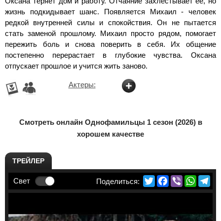
Оксана теряет дом и работу. Отчаяние захлёстывает её, но
жизнь подкидывает шанс. Появляется Михаил - человек
редкой внутренней силы и спокойствия. Он не пытается
стать заменой прошлому. Михаил просто рядом, помогает
пережить боль и снова поверить в себя. Их общение
постепенно перерастает в глубокие чувства. Оксана
отпускает прошлое и учится жить заново.
Актеры:
Смотреть онлайн Однофамильцы 1 сезон (2026) в
хорошем качестве
ТРЕЙЛЕР
Twitter
Facebook
Viber
Whats
Te
Свет