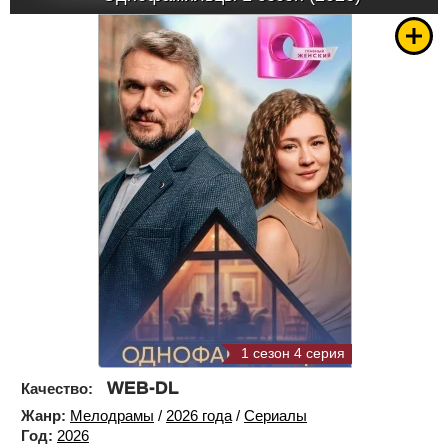
1 сезон 4 серия
WEB-DL
Качество:
Жанр:
Мелодрамы
/
2026 года
/
Сериалы
Год:
2026