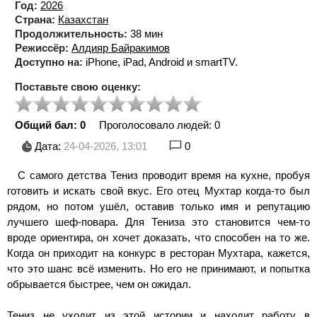
Год:
2026
Страна:
Казахстан
Продолжительность:
38 мин
Режиссёр:
Алдияр Байракимов
Доступно на:
iPhone, iPad, Android и smartTV.
Поставьте свою оценку:
Общий бал: 0
Проголосовало людей:
0
Дата:
24-04-2026, 13:01
0
С самого детства Тениз проводит время на кухне, пробуя
готовить и искать свой вкус. Его отец Мухтар когда-то был
рядом, но потом ушёл, оставив только имя и репутацию
лучшего шеф-повара. Для Тениза это становится чем-то
вроде ориентира, он хочет доказать, что способен на то же.
Когда он приходит на конкурс в ресторан Мухтара, кажется,
что это шанс всё изменить. Но его не принимают, и попытка
обрывается быстрее, чем он ожидал.
Тениз не уходит из этой истории и находит работу в