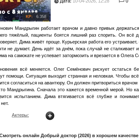
Дата:
10-04-2026, 12:28
0
KP:
6.358
нович Мандрыгин работает врачом и давно привык держаться
него тяжёлый, пациенты боятся лишний раз спорить. Он всё д
оверяет. Дима живёт проще. Курьерская работа его устраивает,
ти не думает. День идёт за днём, пока случай не сталкивает 
има на самокате не успевает затормозить и врезается в Олега 
новения всё меняется. Олег Семёнович рискует остаться бе
ут помощи. Ситуация выходит странная и неловкая. Чтобы всё
тся согласиться на авантюру. Он должен притвориться врачом 
то Мандрыгина. Сначала это кажется временной мерой. Но к
вится испытанием. Дима втягивается всё глубже и понимает
нет.
Актеры:
Смотреть онлайн Добрый доктор (2026) в хорошем качестве