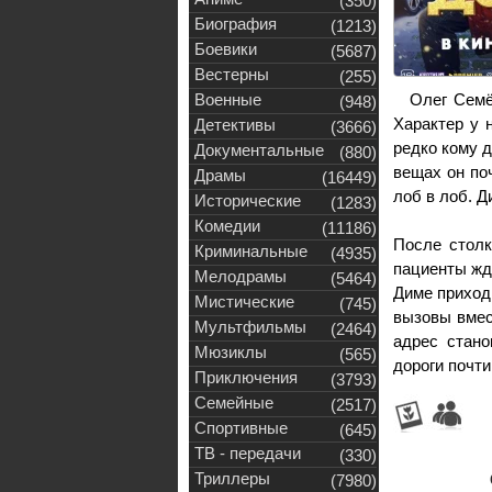
(350)
Биография
(1213)
Боевики
(5687)
Вестерны
(255)
Военные
Олег Семё
(948)
Характер у 
Детективы
(3666)
редко кому д
Документальные
(880)
вещах он поч
Драмы
(16449)
лоб в лоб. Д
Исторические
(1283)
Комедии
(11186)
После столк
Криминальные
(4935)
пациенты жд
Мелодрамы
(5464)
Диме приходи
Мистические
(745)
вызовы вмес
Мультфильмы
(2464)
адрес стано
Мюзиклы
(565)
дороги почти 
Приключения
(3793)
Семейные
(2517)
Спортивные
(645)
ТВ - передачи
(330)
Триллеры
(7980)