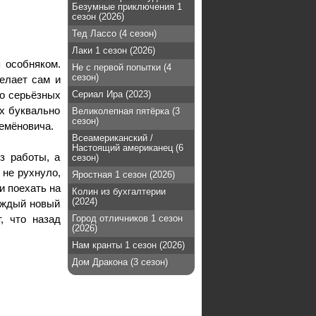
Безумные приключения 1
сезон (2026)
Тед Лассо (4 сезон)
Лаки 1 сезон (2026)
 особняком.
Не с первой попытки (4
сезон)
елает сам и
 о серьёзных
Сериал Ира (2023)
их буквально
Великолепная пятёрка (3
сезон)
Семёновича.
Всеамериканский /
Настоящий американец (6
з работы, а
сезон)
 не рухнуло,
Яростная 1 сезон (2026)
и поехать на
Колин из бухгалтерии
(2024)
аждый новый
, что назад
Город отличников 1 сезон
(2026)
Нам кранты 1 сезон (2026)
Дом Дракона (3 сезон)