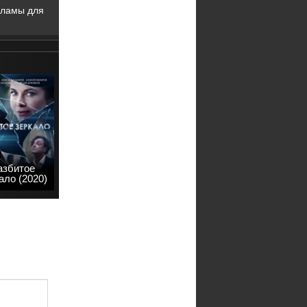
кламы для
азбитое
ало (2020)