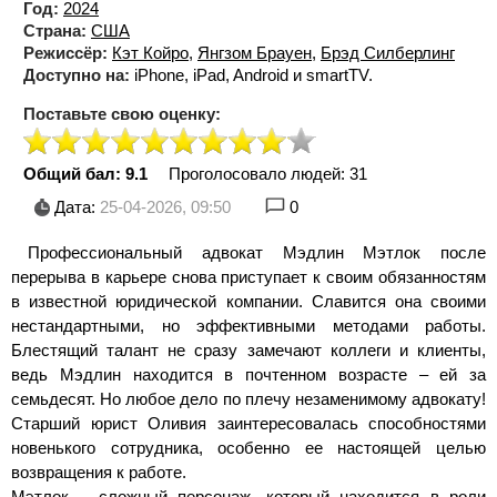
Год:
2024
Страна:
США
Режиссёр:
Кэт Койро
,
Янгзом Брауен
,
Брэд Силберлинг
Доступно на:
iPhone, iPad, Android и smartTV.
Поставьте свою оценку:
Общий бал: 9.1
Проголосовало людей:
31
Дата:
25-04-2026, 09:50
0
Профессиональный адвокат Мэдлин Мэтлок после
перерыва в карьере снова приступает к своим обязанностям
в известной юридической компании. Славится она своими
нестандартными, но эффективными методами работы.
Блестящий талант не сразу замечают коллеги и клиенты,
ведь Мэдлин находится в почтенном возрасте – ей за
семьдесят. Но любое дело по плечу незаменимому адвокату!
Старший юрист Оливия заинтересовалась способностями
новенького сотрудника, особенно ее настоящей целью
возвращения к работе.
Мэтлок – сложный персонаж, который находится в роли