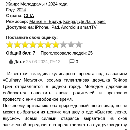
Жанр:
Мелодрамы
/
2024 года
Год:
2024
Страна:
США
Режиссёр:
Майкл Е. Браун
,
Конрад Де Ла Торрес
Доступно на:
iPhone, iPad, Android и smartTV.
Поставьте свою оценку:
Общий бал: 7
Проголосовало людей:
25
Дата:
25-03-2024, 09:13
0
Известная теледива кулинарного проекта под названием
«Culinary Network», весьма талантливая девушка Тейлор
Грин отправляется в родной город. Молодое дарование
собирается навестить своих родителей и прекрасно
провести с ними свободное время.
По своему призванию она прирожденный шеф-повар, но не
может выбраться из цепких лап шоу о еде «Быстро, легко,
вкусно». Всеми силами стараясь вырваться из оков
заезженной передачи, она представляет на суд руководству