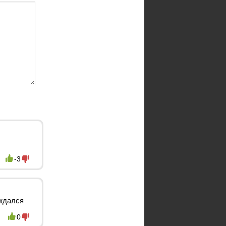
-3
ождался
0