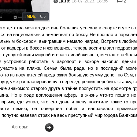
Дата:
18-07-2023, 18:36
2
IMDb:
6,5
ого детства мечтал достичь больших успехов в спорте и уже в
ся на национальный чемпионат по боксу. Не прошло и пары лет
льным боксером, выигравшим немало наград. Встретив люби
я от карьеры в боксе и женившись, теперь воспитывал подраста
с супругой жили мирной и счастливой жизнью, мечтая о небол
 устроился работать в аэропорт и вскоре накопил деньги
участка на пляже. Семья была рада, но в последний моме
то-то из покупателей предложил большую сумму денег, но Сэм,
ругу, уже распланировавшую переезд, решил перебить ставку, 
ие знакомого старого друга в тайне пропустить на досмотре гр
аина. Но в ходе воплощения аферы в жизнь что-то пошло не 
тюрьму, где узнал, что его дочь и жену похитили какие-то пр
асти семью, он совершил побег и направился прямико
 попутно навевая страх на весь преступный мир города Бангкока
Актеры: