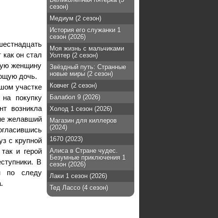
сезон)
Медиум (2 сезон)
История его служанки 1
сезон (2026)
 шестнадцать
Моя жизнь с мальчиками
 как он стал
Уолтер (2 сезон)
мую женщину
Звёздный путь: Странные
новые миры (2 сезон)
ющую дочь.
Ковчег (2 сезон)
ьшом участке
 на покупку
Балабол 9 (2026)
нт возникла
Холод 1 сезон (2026)
 не желавший
Магазин для киллеров
(2024)
согласившись
1670 (2023)
уз с крупной
так и герой
Алиса в Стране чудес.
Безумные приключения 1
еступники. В
сезон (2026)
м по следу
Лаки 1 сезон (2026)
.
Тед Лассо (4 сезон)