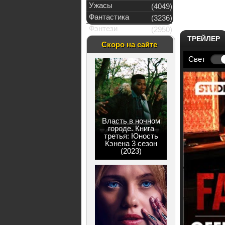
Ужасы
(4049)
Фантастика
(3236)
Фэнтези
(2950)
ТРЕЙЛЕР
Скоро на сайте
Свет
Власть в ночном
городе. Книга
третья: Юность
Кэнена 3 сезон
(2023)