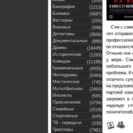
(350)
Биография
(1213)
Боевики
(5687)
Вестерны
(255)
Военные
Сэм с сам
(948)
лет отправил
Детективы
(3666)
профессиона
Документальные
(880)
он отказалс
Драмы
(16449)
Отныне они 
Исторические
(1283)
у моря. Сэм
Комедии
(11186)
небольшого 
Криминальные
(4935)
проблема. К
Мелодрамы
(5464)
огорчать суп
Мистические
(745)
на предложен
Мультфильмы
(2464)
партией кок
Мюзиклы
(565)
загремел в 
Приключения
(3794)
надежде сп
Семейные
(2518)
похитителей,
Спортивные
(645)
ТВ - передачи
(330)
Триллеры
(7981)