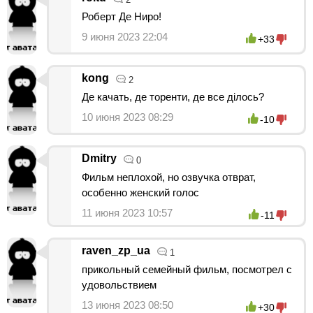
Роберт Де Ниро!
9 июня 2023 22:04
+33
kong
2
Де качать, де торенти, де все ділось?
10 июня 2023 08:29
-10
Dmitry
0
Фильм неплохой, но озвучка отврат,
особенно женский голос
11 июня 2023 10:57
-11
raven_zp_ua
1
прикольный семейный фильм, посмотрел с
удовольствием
13 июня 2023 08:50
+30