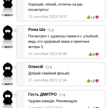
Хороший, лёгкий, отлично на рас
посмотреть!
13 сентября 2023 19:37
+1
Рома Ша
0
Посмотрел с удовольствием и с улыбкой,
ведь это здоровый юмор и приятные
актеры !)
14 сентября 2023 02:48
0
Олексій
0
Добрий сімейний фільм!)
27 сентября 2023 12:34
+2
Гость ДМИТРО
0
Чудова комедія. Рекомендую.
1 октября 2023 19:01