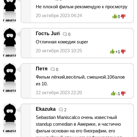
Не плохой фильм рекомендую к просмотру
20 октября 2023 04:24
0
Гость Juri
0
Отличная комедия super
20 октября 2023 10:25
+1
Петя
0
Фильм лёгкий,весёлый, смешной.10балов
из 10.
22 октября 2023 22:20
-1
Ekazuka
2
Sebastian Maniscalco очень известный
standup comedian в Америке, и частично
фильм основан на его биографии, его