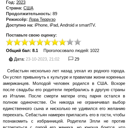
Год:
2023
Страна:
США
Продолжительность:
89
Режиссёр:
Лора Террузо
Доступно на:
iPhone, iPad, Android и smartTV.
Поставьте свою оценку:
Общий бал: 8.1
Проголосовало людей:
1022
Дата:
23-10-2023, 21:02
29
Себастьян несколько лет назад уехал из родного города.
Он успел привыкнуть к культуре и правилам жизни коренных
американцев. Молодой человек родился в США. Вскоре
после свадьбы его родители перебрались в другую страны
из Италии. После смерти матери отец парня остался в
полном одиночестве. Он никогда не ограничивал выбор
единственного сына и нисколько не удивился его желанию
переехать. Себастьян намерен пригласить его в гости, чтобы
познакомить с избранницей. Родители Элли не против
встретиться с папой его жениха, но юноша боится, что