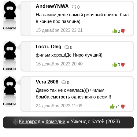
AndrewYNWA
0
На самом деле самый ржачный прикол был
в конце про павлина)
15 декабря 2023 23:21
0
Гость Oleg
0
фильм хорош!Де Ниро лучший)
16 декабря 2023 20:40
0
Vera 2608
0
Давно так не смеялась))) Фильм
бомба,смотреть однозначно всем!!!
24 декабря 2023 11:09
+1
Кинокрад
»
Комедии
» Уикенд с батей (2023)