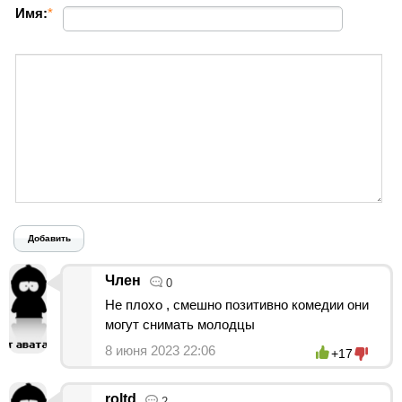
Имя:
*
Добавить
Член
0
Не плохо , смешно позитивно комедии они
могут снимать молодцы
8 июня 2023 22:06
+17
roltd
2