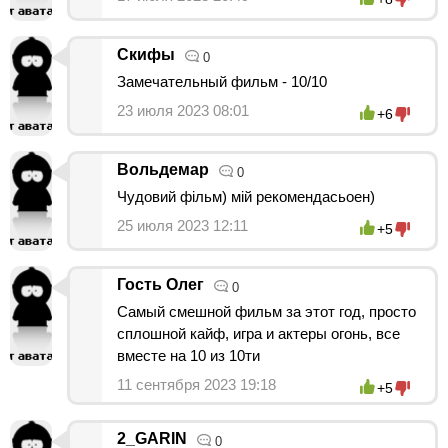
Скифы
0
Замечательный фильм - 10/10
23 июля 2023 08:01
+6
Вольдемар
0
Чудовий фільм) мій рекомендасьоен)
25 июля 2023 12:11
+5
Гость Олег
0
Самый смешной фильм за этот год, просто
сплошной кайф, игра и актеры огонь, все
вместе на 10 из 10ти
11 сентября 2023 19:18
+5
2_GARIN
0