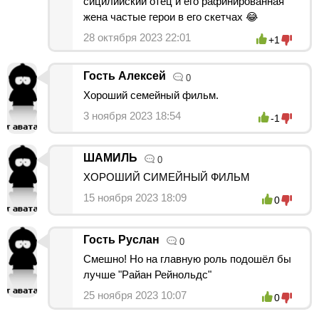
сицилийский отец и его рафинированная
жена частые герои в его скетчах 😂
28 октября 2023 22:01
+1
Гость Алексей
0
Хороший семейный фильм.
3 ноября 2023 18:54
-1
ШАМИЛЬ
0
ХОРОШИЙ СИМЕЙНЫЙ ФИЛЬМ
15 ноября 2023 18:09
0
Гость Руслан
0
Смешно! Но на главную роль подошёл бы
лучше "Райан Рейнольдс"
25 ноября 2023 10:07
0