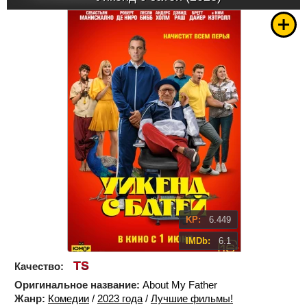
KP:
6.449
IMDb:
6.1
TS
Качество:
Оригинальное название:
About My Father
Жанр:
Комедии
/
2023 года
/
Лучшие фильмы!