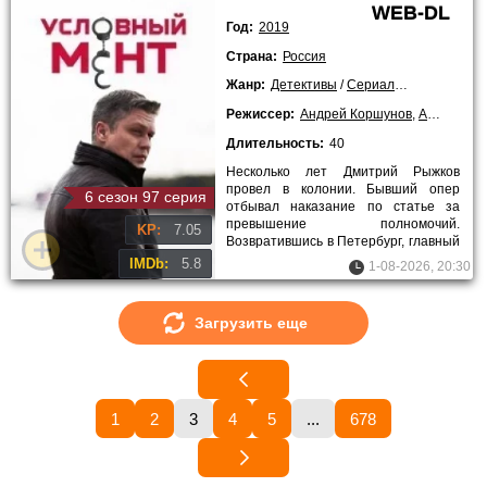
WEB-DL
Год:
2019
Страна:
Россия
Жанр:
Детективы
/
Сериалы
/
2019 года
/
Режиссер:
Андрей Коршунов
,
Андрей Щербинин
Длительность:
40
Несколько лет Дмитрий Рыжков
провел в колонии. Бывший опер
6 сезон 97 серия
отбывал наказание по статье за
превышение полномочий.
KP:
7.05
Возвратившись в Петербург, главный
герой решил держаться подальше от
IMDb:
5.8
1-08-2026, 20:30
Загрузить еще
1
2
3
4
5
...
678