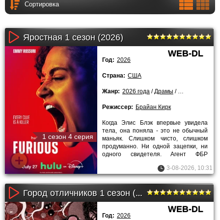
Яростная 1 сезон (2026)
WEB-DL
Год:
2026
Страна:
США
Жанр:
2026 года
/
Драмы
/
Криминальные
Режиссер:
Брайан Кирк
Когда Элис Блэк впервые увидела
тела, она поняла - это не обычный
1 сезон 4 серия
маньяк. Слишком чисто, слишком
продуманно. Ни одной зацепки, ни
одного свидетеля. Агент ФБР
привыкла раскладывать всё по
3-08-2026, 10:31
Город отличников 1 сезон (2026)
WEB-DL
Год:
2026