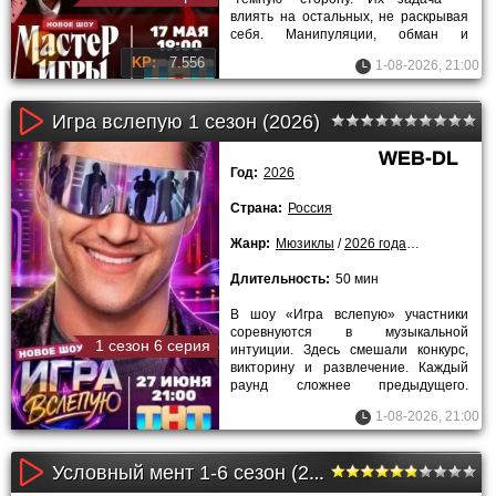
влиять на остальных, не раскрывая
себя. Манипуляции, обман и
психологическое давление
KP:
7.556
1-08-2026, 21:00
Игра вслепую 1 сезон (2026)
WEB-DL
Год:
2026
Страна:
Россия
Жанр:
Мюзиклы
/
2026 года
/
Сериалы
Длительность:
50 мин
В шоу «Игра вслепую» участники
соревнуются в музыкальной
1 сезон 6 серия
интуиции. Здесь смешали конкурс,
викторину и развлечение. Каждый
раунд сложнее предыдущего.
Похожих голосов становится всё
1-08-2026, 21:00
больше, и
Условный мент 1-6 сезон (2019)