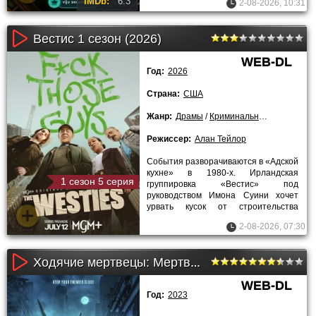
IMDb:
6.3
2-08-2026, 10:31
беда.
Вестис 1 сезон (2026)
WEB-DL
Год:
2026
Страна:
США
Жанр:
Драмы
/
Криминальные
/
2026 года
Режиссер:
Алан Тейлор
События разворачиваются в «Адской
кухне» в 1980‑х. Ирландская
1 сезон 5 серия
группировка «Вестис» под
руководством Имона Суини хочет
урвать кусок от строительства
конференц‑центра. Итальянская
2-08-2026, 07:30
мафия
Ходячие мертвецы: Мертвый город (1-2 сезон)
WEB-DL
Год:
2023