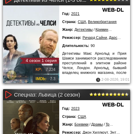
Детективы из Челси (1-3 сезон)
WEB-DL
Год:
2021
Страна:
США
,
Великобритания
Жанр:
Детективы
/
Криминальные
/
Трил
Режиссер:
Ричард Сайни
,
Дарсия Мартин
Длительность:
90
Детективы Макс Арнольд и Прия
Шамси занимаются расследованием
4 сезон 1 серия
преступлений в элитном районе
Челси, Лондон. Арнольд, бывший
KP:
7.224
владелец книжного магазина, после
развода решает посвятить себя
IMDb:
7.3
2-08-2026, 19:01
Спецназ: Львица (2 сезон)
WEB-DL
Год:
2023
Страна:
США
Жанр:
Боевики
/
Драмы
/
Триллеры
/
Сер
Режиссер:
Джон Хиллкоут
,
Энтони Бирн
,