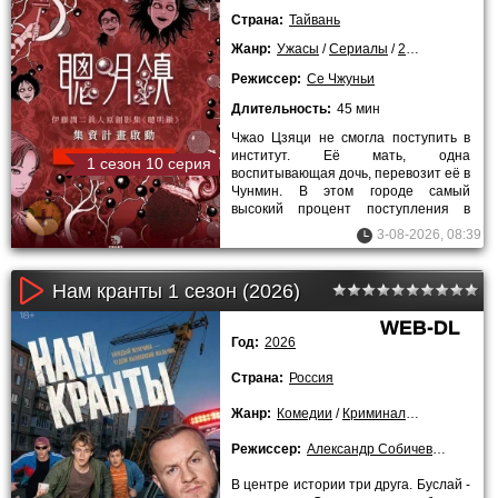
Страна:
Тайвань
Жанр:
Ужасы
/
Сериалы
/
2026 года
Режиссер:
Се Чжуньи
Длительность:
45 мин
Чжао Цзяци не смогла поступить в
институт. Её мать, одна
1 сезон 10 серия
воспитывающая дочь, перевозит её в
Чунмин. В этом городе самый
высокий процент поступления в
престижные вузы, и женщина
3-08-2026, 08:39
надеется на
Нам кранты 1 сезон (2026)
WEB-DL
Год:
2026
Страна:
Россия
Жанр:
Комедии
/
Криминальные
/
Сериа
Режиссер:
Александр Собичевский
В центре истории три друга. Буслай -