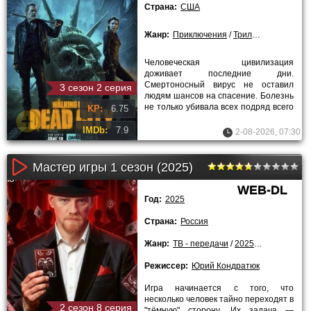
Страна:
США
Жанр:
Приключения
/
Триллеры
/
Ужасы
Человеческая цивилизация
доживает последние дни.
Смертоносный вирус не оставил
3 сезон 2 серия
людям шансов на спасение. Болезнь
не только убивала всех подряд всего
KP:
6.75
за пару минут. Зараженные, в итоге,
IMDb:
7.9
2-08-2026, 07:30
Мастер игры 1 сезон (2025)
WEB-DL
Год:
2025
Страна:
Россия
Жанр:
ТВ - передачи
/
2025 года
/
Сериа
Режиссер:
Юрий Кондратюк
Игра начинается с того, что
несколько человек тайно переходят в
2 сезон 8 серия
"тёмную" сторону. Их задача —