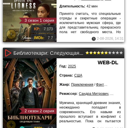
Длительность:
42 мин
Принято считать, что специальные
отряды и секретные операции -
3 сезон 1 серия
исключительно мужская сфера, где
для представительниц прекрасного
KP:
7.173
пола нет свободного места. Но
очаровательная оперативница
IMDb:
7.7
2-08-2026, 14:31
Библиотекари: Следующая глава 1-2 сезон (2025)
WEB-DL
Год:
2025
Страна:
США
Жанр:
Приключения
/
Фэнтези
/
2025 год
Режиссер:
Сандра Митрович
,
Милан Тод
Мужчина, хранящий древние знания,
неожиданно попадает в
2 сезон 2 серия
современность. Его навыки из
прошлого вступают в конфликт с
реальностью. Пока он пытается
понять новое общество, случается