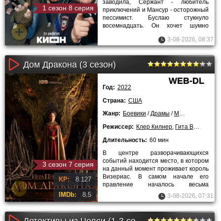
заводила, Сержант - любитель
1 сезон 8 серия
приключений и Мансур - осторожный
пессимист. Буслаю стукнуло
восемнадцать. Он хочет шумно
погулять, но денег нет. Он
3-08-2026, 08:37
Дом Дракона (3 сезон)
WEB-DL
Год:
2022
Страна:
США
Жанр:
Боевики
/
Драмы
/
Мелодрамы
/
Фэ
Режиссер:
Клер Килнер
,
Гита Васант Пател
Длительность:
60 мин
В центре разворачивающихся
событий находится место, в котором
3 сезон 7 серия
на данный момент проживает король
Визериас. В самом начале его
KP:
8.127
правление началось весьма
печально, так как у него в роду
IMDb:
8.5
3-08-2026, 07:31