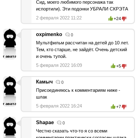
Сид, моего любимого персонажа так
испортили). Эти подонки УБРАЛИ СКРЭТА
2 февраля 2022 11:22
+24
oxpimenko
0
Мультфильм рассчитан на детей до 10 лет.
Тем, кто старше, не зайдёт. Очень детский
и очень тупой.
5 февраля 2022 16:09
+5
Камыч
0
Присоединяюсь к комментариям ниже -
шлак
5 февраля 2022 16:24
+7
Shapae
0
Честно сказать что-то я со всеми
комментарии практически согласен шлака