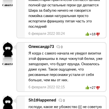
полной где остальные герои где делается
Шира за бабулю ничего не говорится
помойка самая натуральная просто
испортили франшизу пятая часть это
последний
6 февраля 2022 00:24
+18
Олександр73
0
Я когда с самого начала не увидел визитки
этой франшизы в лице чокнутой белки, уже
заподозрил, что будет ерунда. Оказалось
даже хуже. Такое ощущение, что
рисованные персонажи устали от себя
больше, чем мы от них.
6 февраля 2022 02:15
+27
Sh1tHappened
0
господи, какое же убожество ((( не советую