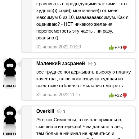
сравнивать с предыдущими частями - это -
худшая))) сори)) мое мнение)) от меня
максимум 6 из 10, мааааааааксимум. Как я
оцениваю? - НЕТ никакого желания
перепосмотреть эту часть , ни разу,
реально ((
31 января 2022 00:23
+70
Маленкий засраней
0
все труднее потдержывать высокую планку
качества , плюс пока озвучка худшая из
всех тоже отбавляэт жылания смотреть
31 января 2022 11:17
+32
Overkill
0
Это как Симпсоны, в начале прикольно,
смешно и интересно! Чем дальше в лес,
тем больше начинал не нравиться и