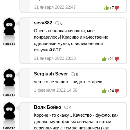
31 января 2022 22:47
+7
seva882
0
Очень неплохая киношка, мне
понравилось! Красиво и качественно
сделанный мульт, с великолепной
озвучкой.8/10
31 января 2022 23:33
+21
Sergiush Sever
0
чего-то не зашел... видать старею...
1 февраля 2022 14:58
+24
Волк Бойко
0
Короче что скажу... Качество - фуфло, как
делают мультфильм сначала, а потом
сериальчики с тем же названием (как