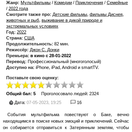
Жанр:
Мультфильмы
/
Комедии
/
Приключения
/
Семейные
/
2022 года
Смотрите также про:
Детские фильмы
,
фильмы Диснея
,
животных и рыб
,
выживание в дикой природе и
экстремальных условиях
Год:
2022
Страна:
США
Продолжительность:
82 мин.
Режиссёр:
Джон С. Донки
Премьера:
в кино с 28-01-2022
Перевод:
Профессиональный (многоголосый)
Доступно на:
iPhone, iPad, Android и smartTV.
Поставьте свою оценку:
Общий бал: 5
Проголосовало людей:
2324
Дата:
07-05-2023, 19:25
16
События мультфильма повествуют о Баке, вечно
находящимся в поиске новых эмоций и приключений. Сейчас
он собирается отправиться к Затерянным землям, чтобы