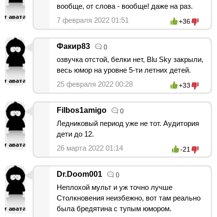
вообще, от слова - вообще! даже на раз.
7 февраля 2022 01:51
+36
Факир83
0
озвучка отстой, белки нет, Blu Sky закрыли,
весь юмор на уровне 5-ти летних детей.
25 февраля 2022 00:28
+33
Filbos1amigo
0
Ледниковый период уже не тот. Аудитория
дети до 12.
26 марта 2022 01:14
-21
Dr.Doom001
0
Неплохой мульт и уж точно лучше
Столкновения неизбежно, вот там реально
была бредятина с тупым юмором.