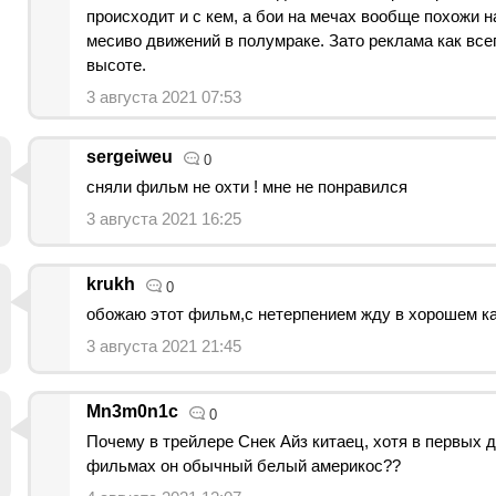
происходит и с кем, а бои на мечах вообще похожи н
месиво движений в полумраке. Зато реклама как все
высоте.
3 августа 2021 07:53
sergeiweu
0
сняли фильм не охти ! мне не понравился
3 августа 2021 16:25
krukh
0
обожаю этот фильм,с нетерпением жду в хорошем ка
3 августа 2021 21:45
Mn3m0n1c
0
Почему в трейлере Снек Айз китаец, хотя в первых 
фильмах он обычный белый америкос??