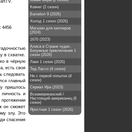
artTV.
Ковчег (2 сезон)
Балабол 9 (2026)
Холод 1 сезон (2026)
:
4456
Магазин для киллеров
(2024)
1670 (2023)
Алиса в Стране чудес.
агадочностью
Безумные приключения 1
у в схватке.
сезон (2026)
ко в чёрную
Лаки 1 сезон (2026)
а, есть своя
Тед Лассо (4 сезон)
ть следовать
Не с первой попытки (4
сезон)
ился главный
му пришлось
Сериал Ира (2023)
 личность и
Всеамериканский /
Настоящий американец (6
а протяжении
сезон)
к он сможет
Яростная 1 сезон (2026)
му злу. Это
ади спасения