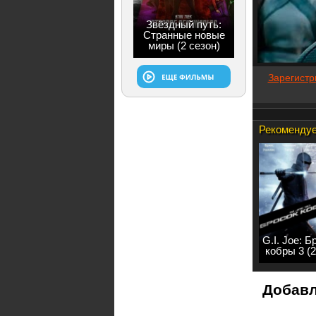
Звёздный путь:
Странные новые
миры (2 сезон)
Зарегистр
Рекомендуе
G.I. Joe: Б
кобры 3 (
Добавл