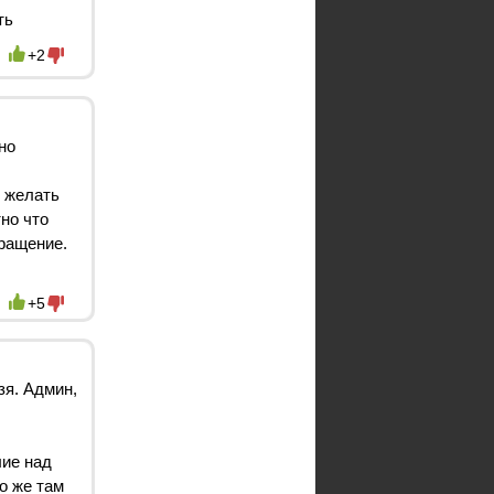
ть
+2
но
т желать
но что
вращение.
+5
зя. Админ,
лие над
о же там