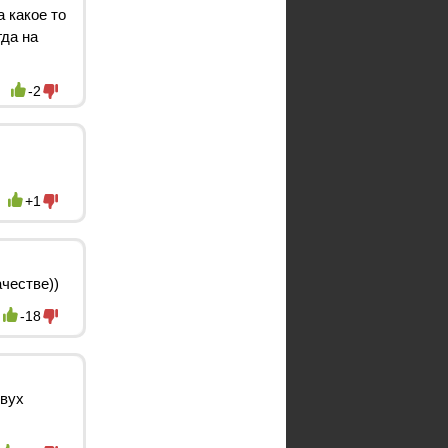
а какое то
гда на
-2
+1
честве))
-18
двух