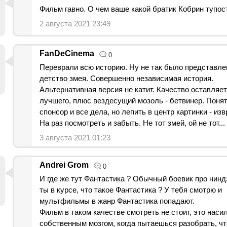
Фильм гавно. О чем ваше какой братик Кобрин тупос
2 августа 2021 23:49
FanDeCinema
0
Переврали всю историю. Ну не так было представле
детство змея. Совершенно независимая история.
Альтернативная версия не катит. Качество оставляе
лучшего, плюс вездесущий мозоль - бетвинер. Понят
спонсор и все дела, но лепить в центр картинки - из
На раз посмотреть и забыть. Не тот змей, ой не тот...
3 августа 2021 01:23
Andrei Grom
0
И где же тут Фантастика ? Обычный боевик про нинд
ты в курсе, что такое Фантастика ? У тебя смотрю и
мультфильмы в жанр Фантастика попадают.
Фильм в таком качестве смотреть не стоит, это наси
собственным мозгом, когда пытаешься разобрать, чт