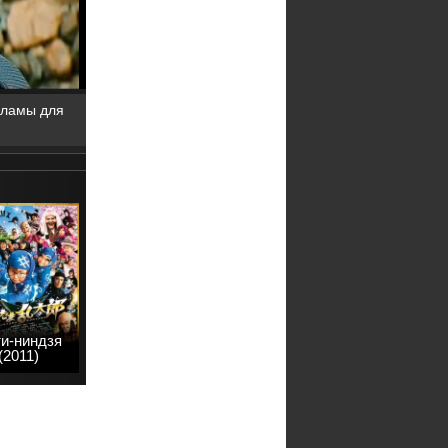
кламы для
и-ниндзя
(2011)