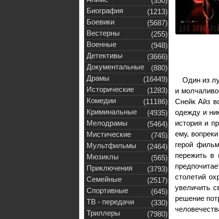
(350)
Биография
(1213)
Боевики
(5687)
Вестерны
(255)
Военные
(948)
Детективы
(3666)
Документальные
(880)
Драмы
(16449)
Один из лу
Исторические
(1283)
и молчаливос
Комедии
(11186)
Снейк Айз в
Криминальные
одежду и ник
(4935)
Мелодрамы
история и п
(5464)
ему, вопрек
Мистические
(745)
герой фильм
Мультфильмы
(2464)
пережить в 
Мюзиклы
(565)
предпочитае
Приключения
(3793)
столетий ох
Семейные
(2517)
увеличить с
Спортивные
(645)
решение пот
ТВ - передачи
(330)
человечеств
Триллеры
(7980)