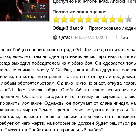
Доступно на:
iPhone, iPad, Android и sm
KP:
5.5
Поставьте свою оценку:
IMDb:
5.4
Общий бал: 9
Проголосовало людей
Дата:
08-05-2023, 00:09
36
чших бойцов специального отряда G.I. Joe всегда отличался з
тью, вместе с тем ни один противник не мог противостоять ем
сегда выходил победителем из любого боя. Он одевается толь
огда не снимает маску. У Снейка, как и любого другого человек
ричины, по которым он решил встать на этот путь и продолжа
и любым обстоятельствам. Однако никто не знает, откуда появ
а «G.I. Joe: Бросок кобры. Снейк Айз» и какие испытания е
прошлом. Остается загадкой и то, почему он скрывает свою
т хранить молчание. Однажды он получает от клана ниндзя, н
ранявшего мир на Земле, предложение вступить в их ряды. Та
вои силы, повысить боевые навыки и противостоять всемирно
ребует от него жертв, на которые он должен будет решиться р
а. Сможет ли Снейк сделать правильный выбор?