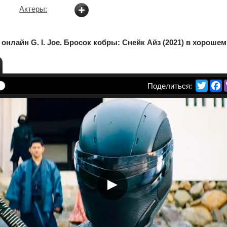
Актеры:
онлайн G. I. Joe. Бросок кобры: Снейк Айз (2021) в хорошем
Twitte
F