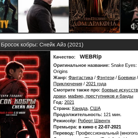
e. Бросок кобры: Снейк Айз (2021)
WEBRip
Качество:
Оригинальное название:
Snake Eyes: 
Origins
Жанр:
Фантастика
/
Фэнтези
/
Боевики
Приключения
/
2021 года
Смотрите также про:
боевые искусств
драки
,
мафию, преступников и банды
Год:
2021
Страна:
Канада
,
США
Продолжительность:
121 мин.
Режиссёр:
Роберт Швентк
Премьера:
в кино с 22-07-2021
Перевод:
Профессиональный (многого