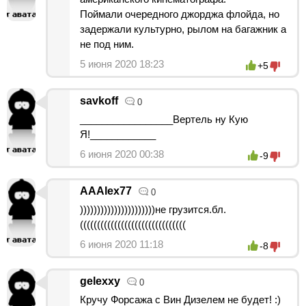
Поймали очередного джорджа флойда, но
задержали культурно, рылом на багажник а
не под ним.
5 июня 2020 18:23
+5
savkoff
0
_________________Вертель ну Кую
Я!____________
6 июня 2020 00:38
-9
AAAlex77
0
))))))))))))))))))))))не грузится.бл.
(((((((((((((((((((((((((((((((
6 июня 2020 11:18
-8
gelexxy
0
Кручу Форсажа с Вин Дизелем не будет! :)