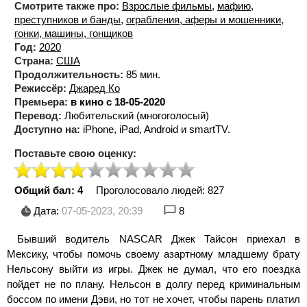
Смотрите также про:
Взрослые фильмы
,
мафию,
преступников и банды
,
ограбления, аферы и мошенники
,
гонки, машины, гонщиков
Год:
2020
Страна:
США
Продолжительность:
85 мин.
Режиссёр:
Джаред Ко
Премьера:
в кино с 18-05-2020
Перевод:
Любительский (многоголосый)
Доступно на:
iPhone, iPad, Android и smartTV.
Поставьте свою оценку:
Общий бал: 4
Проголосовало людей:
827
Дата:
07-05-2023, 20:39
8
Бывший водитель NASCAR Джек Тайсон приехал в
Мексику, чтобы помочь своему азартному младшему брату
Нельсону выйти из игры. Джек не думал, что его поездка
пойдет не по плану. Нельсон в долгу перед криминальным
боссом по имени Дэви, но тот не хочет, чтобы парень платил