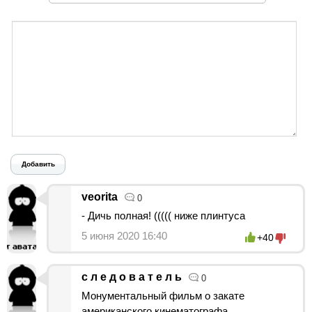
Добавить
veorita
0
- Дичь полная! ((((( ниже плинтуса
5 июня 2020 16:40
+40
с л е д о в а т е л ь
0
Монументальный фильм о закате
американского кинематографа.