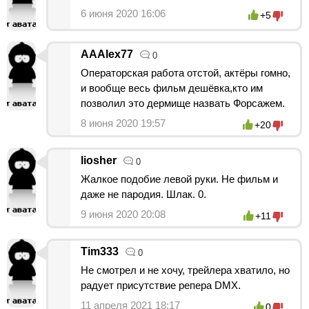
6 июня 2020 16:06
+5
AAAlex77
0
Операторская работа отстой, актёры гомно,
и вообще весь фильм дешёвка,кто им
позволил это дермище назвать Форсажем.
8 июня 2020 19:57
+20
liosher
0
Жалкое подобие левой руки. Не фильм и
даже не пародия. Шлак. 0.
9 июня 2020 20:08
+11
Tim333
0
Не смотрел и не хочу, трейлера хватило, но
радует присутствие репера DMX.
11 апреля 2021 18:17
0