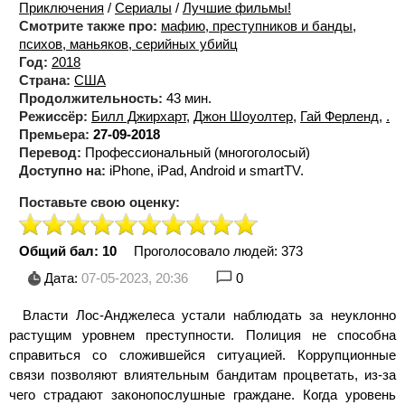
Приключения
/
Сериалы
/
Лучшие фильмы!
Смотрите также про:
мафию, преступников и банды
,
психов, маньяков, серийных убийц
Год:
2018
Страна:
США
Продолжительность:
43 мин.
Режиссёр:
Билл Джирхарт
,
Джон Шоуолтер
,
Гай Ферленд
,
.
Премьера:
27-09-2018
Перевод:
Профессиональный (многоголосый)
Доступно на:
iPhone, iPad, Android и smartTV.
Поставьте свою оценку:
Общий бал: 10
Проголосовало людей:
373
Дата:
07-05-2023, 20:36
0
Власти Лос-Анджелеса устали наблюдать за неуклонно
растущим уровнем преступности. Полиция не способна
справиться со сложившейся ситуацией. Коррупционные
связи позволяют влиятельным бандитам процветать, из-за
чего страдают законопослушные граждане. Когда уровень