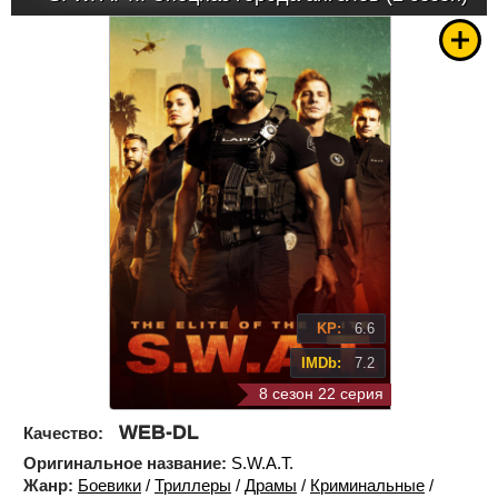
KP:
6.6
IMDb:
7.2
8 сезон 22 серия
WEB-DL
Качество:
Оригинальное название:
S.W.A.T.
Жанр:
Боевики
/
Триллеры
/
Драмы
/
Криминальные
/