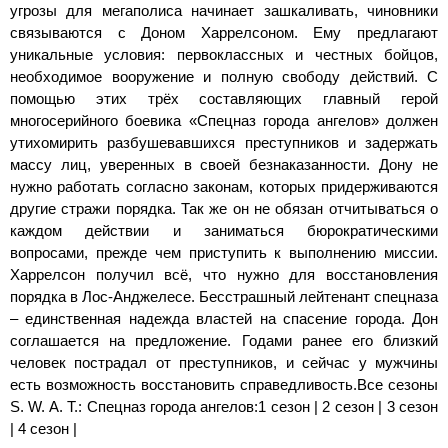
угрозы для мегаполиса начинает зашкаливать, чиновники
связываются с Доном Харрелсоном. Ему предлагают
уникальные условия: первоклассных и честных бойцов,
необходимое вооружение и полную свободу действий. С
помощью этих трёх составляющих главный герой
многосерийного боевика «Спецназ города ангелов» должен
утихомирить разбушевавшихся преступников и задержать
массу лиц, уверенных в своей безнаказанности. Дону не
нужно работать согласно законам, которых придерживаются
другие стражи порядка. Так же он не обязан отчитываться о
каждом действии и заниматься бюрократическими
вопросами, прежде чем приступить к выполнению миссии.
Харрелсон получил всё, что нужно для восстановления
порядка в Лос-Анджелесе. Бесстрашный лейтенант спецназа
– единственная надежда властей на спасение города. Дон
соглашается на предложение. Годами ранее его близкий
человек пострадал от преступников, и сейчас у мужчины
есть возможность восстановить справедливость.Все сезоны
S. W. A. T.: Спецназ города ангелов:1 сезон | 2 сезон | 3 сезон
| 4 сезон |