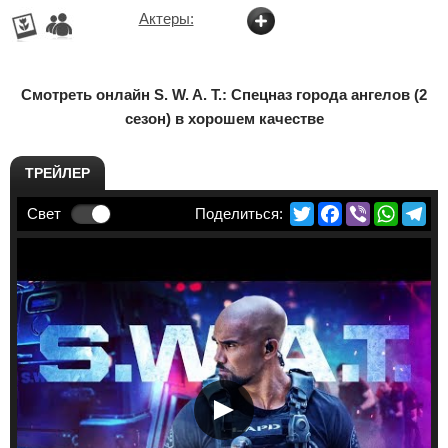
Актеры:
Смотреть онлайн S. W. A. T.: Спецназ города ангелов (2
сезон) в хорошем качестве
ТРЕЙЛЕР
Twitter
Facebook
Viber
Whats
Te
Свет