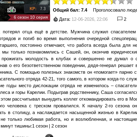
KP:
7.3
Общий бал: 7.4
Проголосовало люд
6 сезон 10 серия
Дата:
12-06-2026, 22:06
2
 потерял отца ещё в детстве. Мужчина служил спасателем
отрядов и погиб во время выполнения очередной спецопераци
старшего, постоянно отмечают, что работа всегда была для н
а мы только познакомились с Сашей, он, окончив юридически
 прожигать молодость в клубах и совершенно не думал о 
нав о его безответственном поведении, дядя-генерал решает 
нника. С помощью полезных знакомств он «помогает» парню с
сательного отряда 42-21, того самого, в котором когда-то служ
е годы место дислокации отряда не изменилось – спасатели
 леса и горы Карелии. Подыграв родственнику, Саша согласилс
 этом рассчитывал вынудить коллег откомандировать его в Мо
го человека с треском провалился. К началу 2-го сезона о
ать в столицу, а наслаждается насыщенной жизнью в Карелии,
 не только любимая работа, но и возлюбленная, и настоящие
минут тишины:1 сезон | 2 сезон