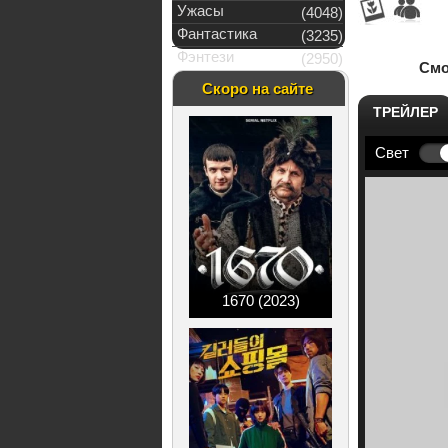
Ужасы
(4048)
Фантастика
(3235)
Фэнтези
(2950)
Смо
Скоро на сайте
ТРЕЙЛЕР
Свет
1670 (2023)