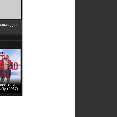
кламы для
асатели
бу (2017)