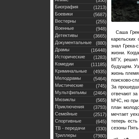
(350)
Биография
(1213)
Боевики
(5687)
Вестерны
(255)
Военные
(948)
Саша Грек
Детективы
(3665)
карельских 
Документальные
(880)
знал Грека-
Драмы
(16448)
жизни. Когд
Исторические
(1283)
МГУ, решил
Комедии
(11185)
будущем. Уз
Криминальные
(4935)
жизнь племя
Мелодрамы
(5464)
поисково-спа
Мистические
(745)
За прошедши
Мультфильмы
(2464)
отвечают за
Мюзиклы
(565)
МЧС, но при
Приключения
(3793)
план молодо
Семейные
мечтает уех
(2517)
Спортивные
теперь есть
(645)
сезоны Пять 
ТВ - передачи
(330)
Триллеры
(7980)