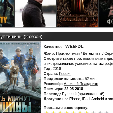
ут тишины (2 сезон)
WEB-DL
Качество:
Жанр:
Приключения
/
Детективы
/
Сер
Смотрите также про:
выживание в дик
и экстремальных условиях
,
катастроф
Год:
2016
Страна:
Россия
Продолжительность:
52 мин.
Режиссёр:
Алексей Празднико
Премьера:
22-05-2018
Перевод:
Русский (оригинальный)
Доступно на:
iPhone, iPad, Android и sm
Поставьте свою оценку: