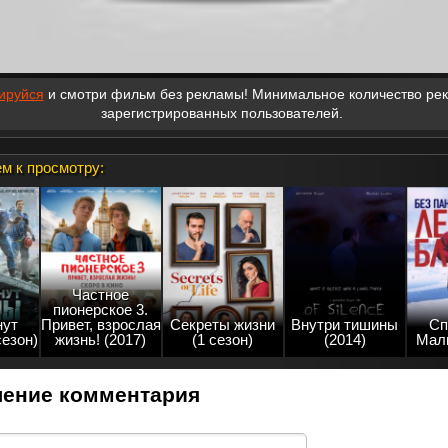
ируйся
и смотри фильм без рекламы! Минимальное количество ре
зарегистрированных пользователей.
м к просмотру:
Частное
пионерское 3.
нут
Привет, взрослая
Секреты жизни
Внутри тишины
Сп
сезон)
жизнь! (2017)
(1 сезон)
(2014)
Мали
ение комментария