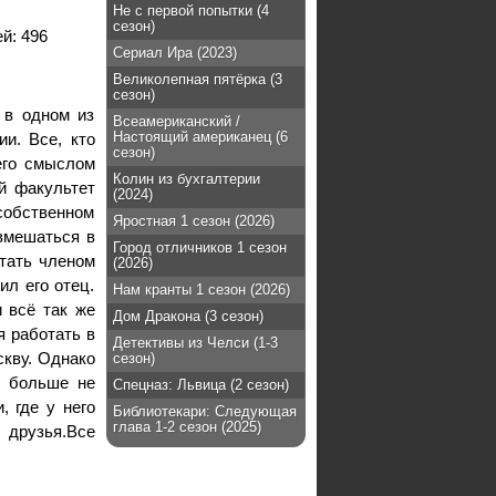
Не с первой попытки (4
сезон)
ей:
496
Сериал Ира (2023)
Великолепная пятёрка (3
сезон)
 в одном из
Всеамериканский /
Настоящий американец (6
и. Все, кто
сезон)
его смыслом
Колин из бухгалтерии
й факультет
(2024)
собственном
Яростная 1 сезон (2026)
вмешаться в
Город отличников 1 сезон
тать членом
(2026)
ил его отец.
Нам кранты 1 сезон (2026)
 всё так же
Дом Дракона (3 сезон)
я работать в
Детективы из Челси (1-3
скву. Однако
сезон)
н больше не
Спецназ: Львица (2 сезон)
 где у него
Библиотекари: Следующая
глава 1-2 сезон (2025)
 друзья.Все