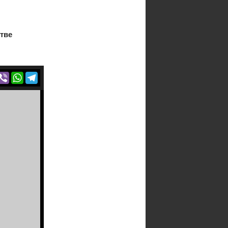
тве
r
acebook
Viber
WhatsApp
Telegram