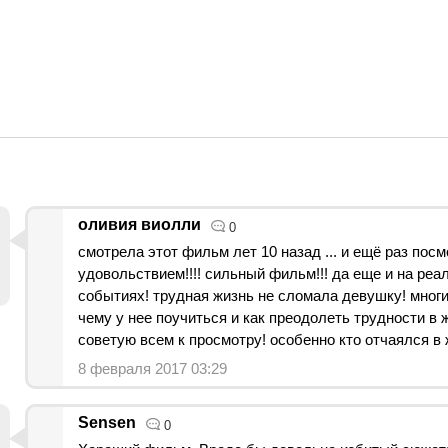
оливия виолли
0
смотрела этот фильм лет 10 назад ... и ещё раз посм
удовольствием!!!! сильный фильм!!! да еще и на реа
событиях! трудная жизнь не сломала девушку! мног
чему у нее поучиться и как преодолеть трудности в 
советую всем к просмотру! особенно кто отчаялся в ж
8 февраля 2017 03:29
Sensen
0