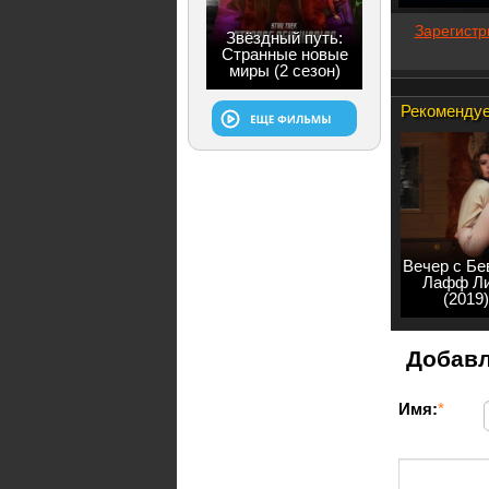
Зарегистр
Звёздный путь:
Странные новые
миры (2 сезон)
Рекомендуе
Вечер с Бе
Лафф Л
(2019)
Добавл
Имя:
*