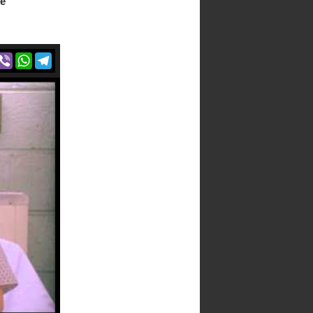
е
r
acebook
Viber
WhatsApp
Telegram