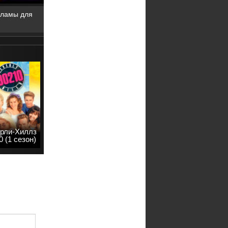
кламы для
рли-Хиллз
0 (1 сезон)