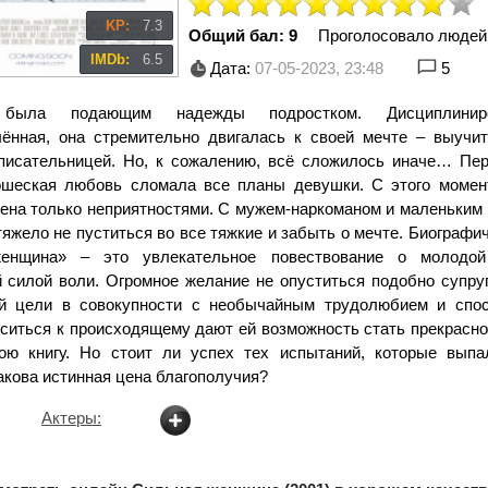
KP:
7.3
Общий бал: 9
Проголосовало людей
IMDb:
6.5
Дата:
07-05-2023, 23:48
5
 была подающим надежды подростком. Дисциплинир
ённая, она стремительно двигалась к своей мечте – выучит
писательницей. Но, к сожалению, всё сложилось иначе… Пер
шеская любовь сломала все планы девушки. С этого момен
ена только неприятностями. С мужем-наркоманом и маленьким 
яжело не пуститься во все тяжкие и забыть о мечте. Биографи
енщина» – это увлекательное повествование о молодой
 силой воли. Огромное желание не опуститься подобно супруг
ой цели в совокупности с необычайным трудолюбием и спо
ситься к происходящему дают ей возможность стать прекрасно
ою книгу. Но стоит ли успех тех испытаний, которые вып
кова истинная цена благополучия?
Актеры: