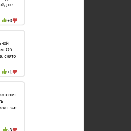
рёд не
+3
ьной
ам. Об
а. снято
+1
которая
ть
мает все
-3