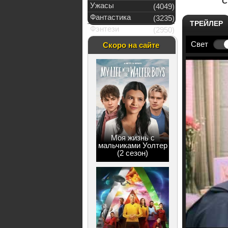
С
Ужасы
(4049)
Фантастика
(3235)
ТРЕЙЛЕР
Фэнтези
(2950)
Свет
Скоро на сайте
Моя жизнь с
мальчиками Уолтер
(2 сезон)