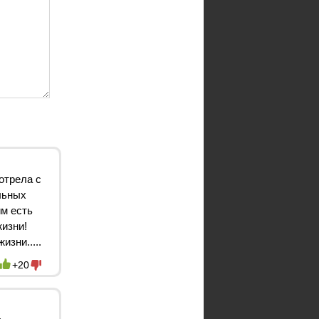
отрела с
льных
им есть
жизни!
изни.....
+20