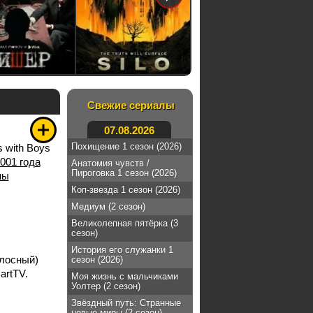
Свежие сериалы
07.08.2026
Похищение 1 сезон (2026)
s with Boys
001 года
Анатомия чувств /
Пироговка 1 сезон (2026)
мы
Коп-звезда 1 сезон (2026)
Медиум (2 сезон)
Великолепная пятёрка (3
сезон)
История его служанки 1
лосный)
сезон (2026)
artTV.
Моя жизнь с мальчиками
Уолтер (2 сезон)
Звёздный путь: Странные
новые миры (2 сезон)