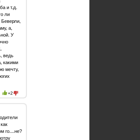
:
а и т.д.
то ли
 Беверли,
му, а,
ной. У
очно
,
, ведь
, какими
ою мечту,
рогих
+2
родители
 как
 го....не?
мотру