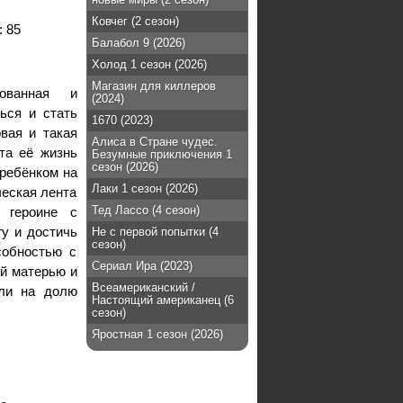
Ковчег (2 сезон)
:
85
Балабол 9 (2026)
Холод 1 сезон (2026)
Магазин для киллеров
ованная и
(2024)
ься и стать
1670 (2023)
вая и такая
Алиса в Стране чудес.
та её жизнь
Безумные приключения 1
сезон (2026)
ребёнком на
Лаки 1 сезон (2026)
ческая лента
Тед Лассо (4 сезон)
 героине с
у и достичь
Не с первой попытки (4
сезон)
собностью с
Сериал Ира (2023)
й матерью и
Всеамериканский /
али на долю
Настоящий американец (6
сезон)
Яростная 1 сезон (2026)