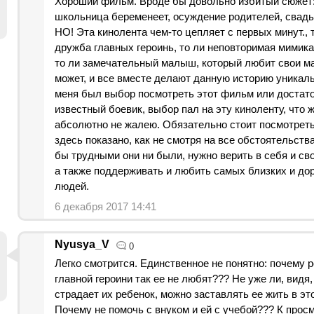
Хороший фильм. Вроде бы довольно избитый сюжет
школьница беременеет, осуждение родителей, свадьб
НО! Эта кинолента чем-то цепляет с первых минут., 
дружба главных героинь, то ли неповторимая мимика
то ли замечательный малыш, который любит свои ма
может, и все вместе делают данную историю уникаль
меня был выбор посмотреть этот фильм или достат
известный боевик, выбор пал на эту киноленту, что ж
абсолютно не жалею. Обязательно стоит посмотреть
здесь показано, как не смотря на все обстоятельства
бы трудными они ни были, нужно верить в себя и св
а также поддерживать и любить самых близких и до
людей.
6 декабря 2017 14:41
Nyusya_V
0
Легко смотрится. Единственное не понятно: почему 
главной героини так ее не любят??? Не уже ли, видя,
страдает их ребенок, можно заставлять ее жить в этом
Почему не помочь с внуком и ей с учебой??? К прос