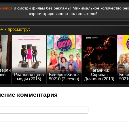
ируйся
и смотри фильм без рекламы! Минимальное количество ре
зарегистрированных пользователей.
м к просмотру:
верли
Паганини:
инн
Реальная цена
Беверли-Хиллз
Скрипач
Беве
моды (2015)
90210 (2 сезон)
Дьявола (2013)
9021
ение комментария