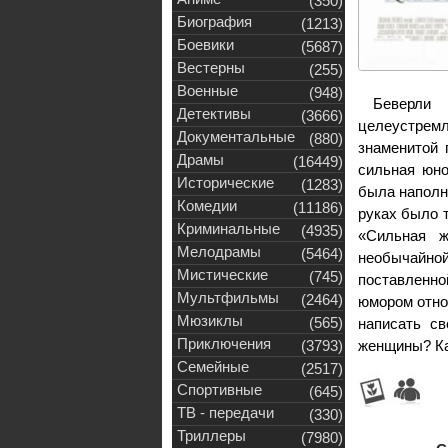
(350)
Биография
(1213)
Боевики
(5687)
Вестерны
(255)
Военные
(948)
Беверли
Детективы
(3666)
целеустремл
Документальные
(880)
знаменитой 
Драмы
(16449)
сильная юно
Исторические
(1283)
была наполн
Комедии
(11186)
руках было т
Криминальные
(4935)
«Сильная ж
Мелодрамы
(5464)
необычайной
Мистические
(745)
поставленн
Мультфильмы
(2464)
юмором отно
Мюзиклы
(565)
написать св
Приключения
(3793)
женщины? Ка
Семейные
(2517)
Спортивные
(645)
ТВ - передачи
(330)
Триллеры
(7980)