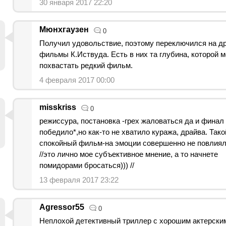
30 января 2017 22:20
Мюнхгаузен
0
Получил удовольствие, поэтому переключился на др
фильмы К.Иствуда. Есть в них та глубина, которой 
похвастать редкий фильм.
4 февраля 2017 00:00
misskriss
0
режиссура, постановка -грех жаловаться да и финал 
победило*,но как-то не хватило куража, драйва. Тако
спокойный фильм-на эмоции совершенно не повлиял
//это лично мое субъективное мнение, а то начнете
помидорами бросаться))) //
13 февраля 2017 23:22
Agressor55
0
Неплохой детективный триллер с хорошим актерски