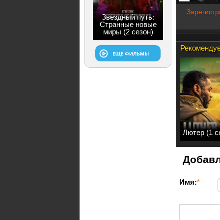
Зарегистр
Звёздный путь:
Странные новые
миры (2 сезон)
Рекомендуе
Лютер (1 с
Добавл
Имя:
*