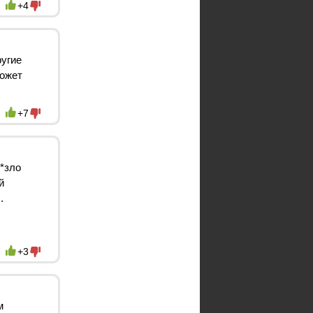
+4
угие
может
+7
*зло
й
.
+3
м