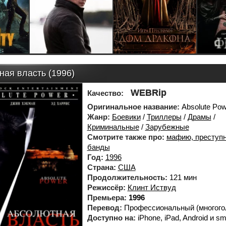
ая власть (1996)
WEBRip
Качество:
Оригинальное название:
Absolute Pow
Жанр:
Боевики
/
Триллеры
/
Драмы
/
Криминальные
/
Зарубежные
Смотрите также про:
мафию, преступн
банды
Год:
1996
Страна:
США
Продолжительность:
121 мин
Режиссёр:
Клинт Иствуд
Премьера:
1996
Перевод:
Профессиональный (многого
Доступно на:
iPhone, iPad, Android и sm