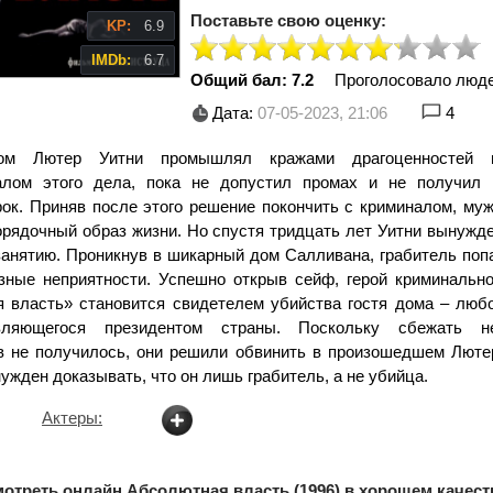
Поставьте свою оценку:
KP:
6.9
IMDb:
6.7
Общий бал: 7.2
Проголосовало люд
Дата:
07-05-2023, 21:06
4
м Лютер Уитни промышлял кражами драгоценностей 
алом этого дела, пока не допустил промах и не получил
ок. Приняв после этого решение покончить с криминалом, муж
орядочный образ жизни. Но спустя тридцать лет Уитни вынужд
занятию. Проникнув в шикарный дом Салливана, грабитель поп
зные неприятности. Успешно открыв сейф, герой криминально
 власть» становится свидетелем убийства гостя дома – люб
вляющегося президентом страны. Поскольку сбежать н
в не получилось, они решили обвинить в произошедшем Лютер
жден доказывать, что он лишь грабитель, а не убийца.
Актеры:
отреть онлайн Абсолютная власть (1996) в хорошем качест