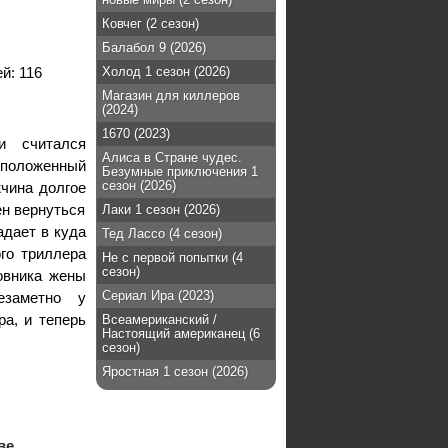
Ковчег (2 сезон)
Балабол 9 (2026)
ей:
116
Холод 1 сезон (2026)
Магазин для киллеров
(2024)
1670 (2023)
и считался
Алиса в Стране чудес.
 положенный
Безумные приключения 1
сезон (2026)
чина долгое
ен вернуться
Лаки 1 сезон (2026)
адает в куда
Тед Лассо (4 сезон)
го триллера
Не с первой попытки (4
сезон)
овника жены
Сериал Ира (2023)
езаметно у
а, и теперь
Всеамериканский /
Настоящий американец (6
сезон)
Яростная 1 сезон (2026)
ве