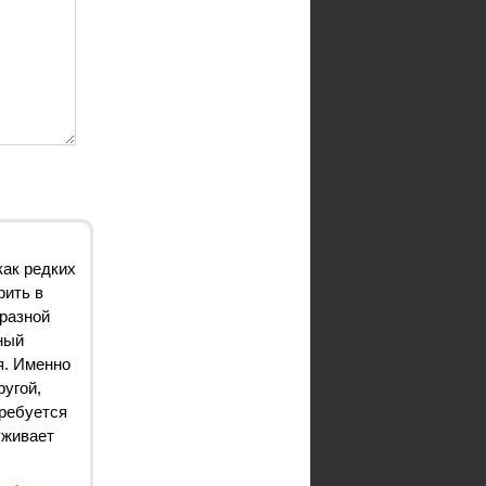
как редких
рить в
бразной
ный
я. Именно
ругой,
требуется
уживает