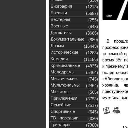
(350)
Биография
(1213)
Боевики
(5687)
Вестерны
(255)
Военные
(948)
Детективы
(3666)
Документальные
(880)
В прошло
Драмы
(16449)
профессион
Исторические
(1283)
тюремный ср
Комедии
(11186)
время вёл п
Криминальные
(4935)
к прежнему 
Мелодрамы
(5464)
более серьё
Мистические
«Абсолютная
(745)
Мультфильмы
хозяина, я
(2464)
преступнико
Мюзиклы
(565)
мужчина выну
Приключения
(3793)
Семейные
(2517)
Спортивные
(645)
ТВ - передачи
(330)
Триллеры
(7980)
См