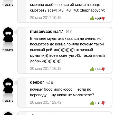
смешно особенно вся её семья в конце
смотреть всем! :43: :43: :43: :derphappycry:
20 мая 2017 10:15
+59
musaevaadina47
0
В начале мультика казался не очень, но
посмотрев до конца поняла почему такой
высокий рейтинг)))))))))))) отличный
мультик))) всем советую :43: такой милый
добрый))))))))))))))
20 мая 2017 16:12
+44
deebor
0
почему босс молокосос.....если по
переводу ....ну никак не молокосос?
20 мая 2017 23:42
+31