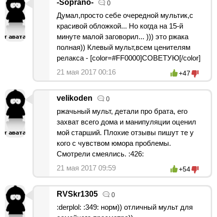
-Soprano-
0
Думал,просто себе очередной мультик,с
красивой обложкой... Но когда на 15-й
минуте малой заговорил... ))) это ржака
полная)) Клевый мульт,всем ценителям
релакса - [color=#FF0000]СОВЕТУЮ[/color]
21 мая 2017 00:16
+47
velikoden
0
ржачьный мульт, детали про брата, его
захват всего дома и манипуляции оценил
мой старший. Плохие отзывы пишут те у
кого с чувством юмора проблемы.
Смотрели смеялись. :426:
21 мая 2017 09:59
+54
RVSkr1305
0
:derplol: :349: норм)) отличный мульт для