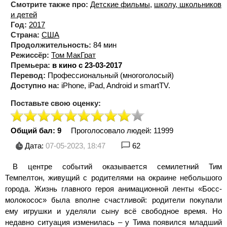
Смотрите также про:
Детские фильмы
,
школу, школьников
и детей
Год:
2017
Страна:
США
Продолжительность:
84 мин
Режиссёр:
Том МакГрат
Премьера:
в кино с 23-03-2017
Перевод:
Профессиональный (многоголосый)
Доступно на:
iPhone, iPad, Android и smartTV.
Поставьте свою оценку:
Общий бал: 9
Проголосовало людей:
11999
Дата:
07-05-2023, 18:47
62
В центре событий оказывается семилетний Тим
Темпелтон, живущий с родителями на окраине небольшого
города. Жизнь главного героя анимационной ленты «Босс-
молокосос» была вполне счастливой: родители покупали
ему игрушки и уделяли сыну всё свободное время. Но
недавно ситуация изменилась – у Тима появился младший