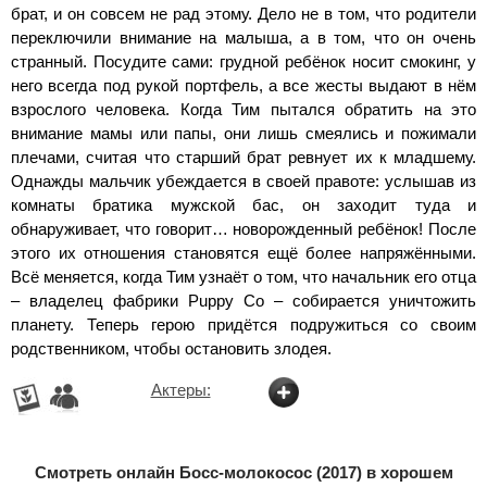
брат, и он совсем не рад этому. Дело не в том, что родители
переключили внимание на малыша, а в том, что он очень
странный. Посудите сами: грудной ребёнок носит смокинг, у
него всегда под рукой портфель, а все жесты выдают в нём
взрослого человека. Когда Тим пытался обратить на это
внимание мамы или папы, они лишь смеялись и пожимали
плечами, считая что старший брат ревнует их к младшему.
Однажды мальчик убеждается в своей правоте: услышав из
комнаты братика мужской бас, он заходит туда и
обнаруживает, что говорит… новорожденный ребёнок! После
этого их отношения становятся ещё более напряжёнными.
Всё меняется, когда Тим узнаёт о том, что начальник его отца
– владелец фабрики Puppy Co – собирается уничтожить
планету. Теперь герою придётся подружиться со своим
родственником, чтобы остановить злодея.
Актеры:
Смотреть онлайн Босс-молокосос (2017) в хорошем