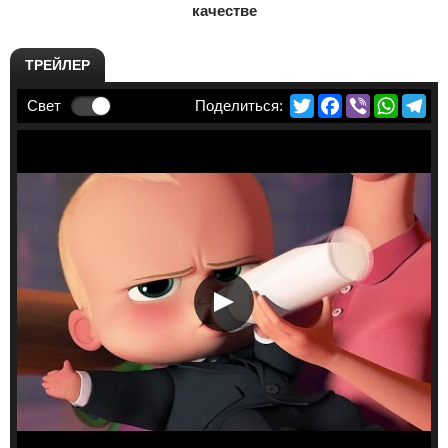
качестве
ТРЕЙЛЕР
Twitter
Facebook
Viber
Whats
Te
Свет