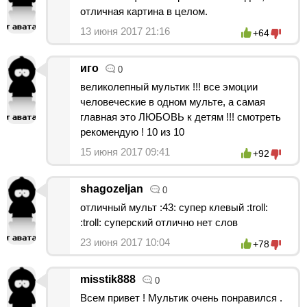
отличная картина в целом.
13 июня 2017 21:16
+64
иго
0
великолепный мультик !!! все эмоции
человеческие в одном мульте, а самая
главная это ЛЮБОВЬ к детям !!! смотреть
рекомендую ! 10 из 10
15 июня 2017 09:41
+92
shagozeljan
0
отличный мульт :43: супер клевый :troll:
:troll: суперский отлично нет слов
23 июня 2017 10:04
+78
misstik888
0
Всем привет ! Мультик очень понравился .