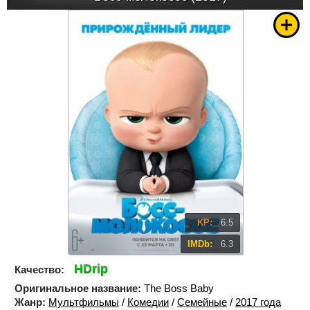
KP:
6.5
IMDb:
6.3
HDrip
Качество:
Оригинальное название:
The Boss Baby
Жанр:
Мультфильмы
/
Комедии
/
Семейные
/
2017 года