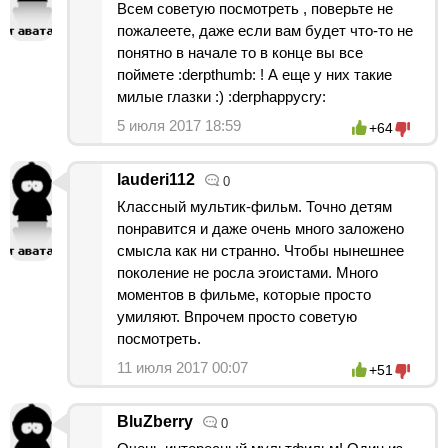
Всем советую посмотреть , поверьте не
пожалеете, даже если вам будет что-то не
понятно в начале то в конце вы все
поймете :derpthumb: ! А еще у них такие
милые глазки :) :derphappycry:
5 июля 2017 18:59
+64
lauderi112
0
Классный мультик-фильм. Точно детям
понравится и даже очень много заложено
смысла как ни странно. Чтобы нынешнее
поколение не росла эгоистами. Много
моментов в фильме, которые просто
умиляют. Впрочем просто советую
посмотреть.
11 июля 2017 00:07
+51
BluZberry
0