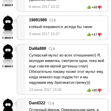
8 июня 2017 10:22
+48
19891989
0
клёвый понравился ,всегда бы такие
9 июня 2017 15:37
+47
Dalila888
0
Суперский мульт во всех отношениях!) Я,
молодая мамочка, смотрела одна, пока мой
еще совсем малой детеныш спал)
Обязательно покажу позже этот мульт ему,
когда немного еще подрастет и мы
надумаем ему братика/сестренку)))
13 июня 2017 19:38
+80
Danil322
0
Отличный фильм. Оригинальная идея, и