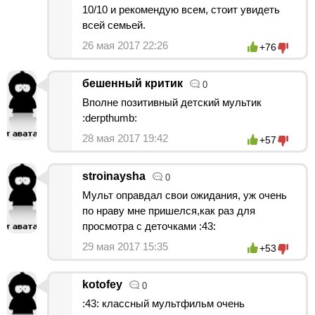
10/10 и рекомендую всем, стоит увидеть
всей семьей.
26 мая 2017 22:26
+76
бешенный критик
0
Вполне позитивный детский мультик
:derpthumb:
28 мая 2017 19:42
+57
stroinaysha
0
Мульт оправдал свои ожидания, уж очень
по нраву мне пришелся,как раз для
просмотра с деточками :43:
29 мая 2017 15:35
+53
kotofey
0
:43: классный мультфильм очень