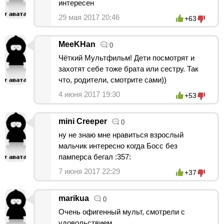
интересен
29 мая 2017 20:46
+63
MeeKHan
0
Чёткий Мультфильм! Дети посмотрят и
захотят себе тоже брата или сестру. Так
что, родители, смотрите сами))
4 июня 2017 19:30
+53
mini Creeper
0
ну не знаю мне нравиться взрослый
мальчик интересно когда Босс без
памперса бегал :357:
7 июня 2017 22:29
+37
marikua
0
Очень офигенный мульт, смотрели с
удовольствием.