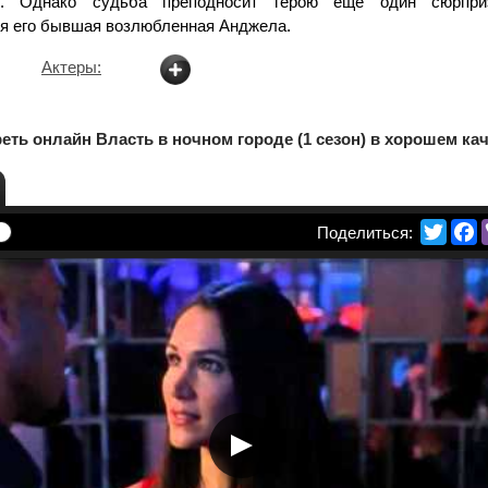
м. Однако судьба преподносит герою ещё один сюрпри
я его бывшая возлюбленная Анджела.
Актеры:
еть онлайн Власть в ночном городе (1 сезон) в хорошем ка
Twitte
F