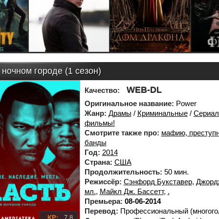
 ночном городе (1 сезон)
WEB-DL
Качество:
Оригинальное название:
Power
Жанр:
Драмы
/
Криминальные
/
Сериа
фильмы!
Смотрите также про:
мафию, преступн
банды
Год:
2014
Страна:
США
Продолжительность:
50 мин.
Режиссёр:
Сэнфорд Букставер
,
Джорд
мл.
,
Майкл Дж. Бассетт
,
.
Премьера:
08-06-2014
Перевод:
Профессиональный (многого
KP:
7.8