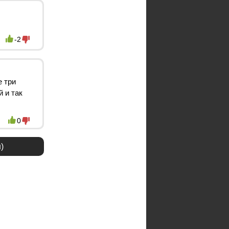
-2
е три
 и так
0
)