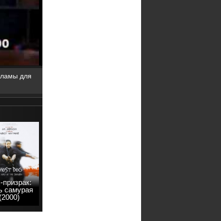
кламы для
-призрак:
ь самурая
(2000)