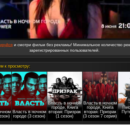
ируйся
и смотри фильм без рекламы! Минимальное количество ре
зарегистрированных пользователей.
м к просмотру:
Власть в ночном
Власть в ночном
городе. Книга
городе. Книга
Пес
очном
Власть в ночном
вторая: Призрак
вторая: Призрак
Пут
езон)
городе (3 сезон)
(1 сезон)
(3 сезон 7 серия)