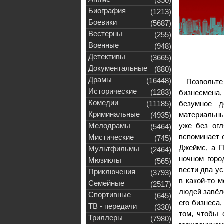
(350)
Биография
(1213)
Боевики
(5687)
Вестерны
(255)
Военные
(948)
Детективы
(3665)
Документальные
(880)
Драмы
(16448)
Позвольте
Исторические
(1283)
бизнесмена,
Комедии
(11185)
безумное д
Криминальные
материальны
(4935)
Мелодрамы
уже без огл
(5464)
вспоминает 
Мистические
(745)
Джеймс, а П
Мультфильмы
(2464)
ночном горо
Мюзиклы
(565)
вести два у
Приключения
(3793)
в какой-то 
Семейные
(2517)
людей завёл
Спортивные
(645)
его бизнеса
ТВ - передачи
(330)
том, чтобы 
Триллеры
(7980)