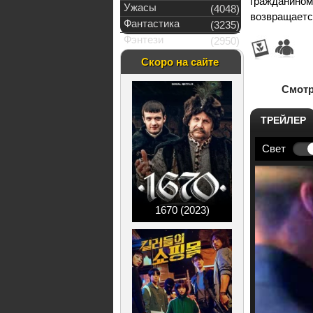
гражданино
Ужасы
(4048)
возвращаетс
Фантастика
(3235)
Фэнтези
(2950)
Скоро на сайте
Смотр
ТРЕЙЛЕР
Свет
1670 (2023)