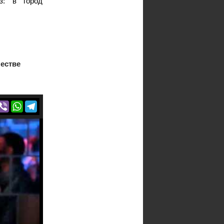
з: в город
честве
r
acebook
Viber
WhatsApp
Telegram