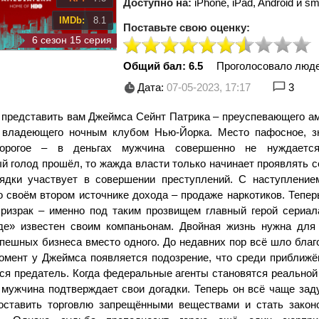
Доступно на:
iPhone, iPad, Android и sm
IMDb:
8.1
Поставьте свою оценку:
6 сезон 15 серия
Общий бал: 6.5
Проголосовало люд
Дата:
07-05-2023, 17:17
3
 представить вам Джеймса Сейнт Патрика – преуспевающего ам
 владеющего ночным клубом Нью-Йорка. Место пафосное, з
орогое – в деньгах мужчина совершенно не нуждаетс
й голод прошёл, то жажда власти только начинает проявлять 
ядки участвует в совершении преступлений. С наступление
о своём втором источнике дохода – продаже наркотиков. Тепер
ризрак – именно под таким прозвищем главный герой сериал
де» известен своим компаньонам. Двойная жизнь нужна для 
спешных бизнеса вместо одного. До недавних пор всё шло благ
момент у Джеймса появляется подозрение, что среди приближё
ся предатель. Когда федеральные агенты становятся реальной
, мужчина подтверждает свои догадки. Теперь он всё чаще за
оставить торговлю запрещёнными веществами и стать зако