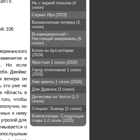
artTV.
Не с первой попытки (4
сезон)
Сериал Ира (2023)
Великолепная пятёрка (3
сезон)
ей:
106
Всеамериканский /
Настоящий американец (6
сезон)
Колин из бухгалтерии
ериканского
(2024)
наменитое и
Яростная 1 сезон (2026)
я. Но если
Город отличников 1 сезон
себя. Джеймс
(2026)
м вечера он
Нам кранты 1 сезон (2026)
ь это уже не
Дом Дракона (3 сезон)
а «Власть в
Детективы из Челси (1-3
того, чтобы
сезон)
ополучно, но
Спецназ: Львица (2 сезон)
нных к нему
Библиотекари: Следующая
 угрозой для
глава 1-2 сезон (2025)
думывается о
нопослушным