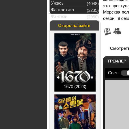
Ужасы
(4048)
это преступ
Фантастика
(3235)
Морская поли
Фэнтези
(2950)
сезон | 8 сез
Скоро на сайте
Смотреть
ТРЕЙЛЕР
Свет
1670 (2023)