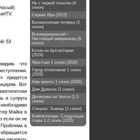
Не с первой попытки (4
лосый)
сезон)
artTV.
Сериал Ира (2023)
Великолепная пятёрка (3
сезон)
Всеамериканский /
Настоящий американец (6
ей:
53
сезон)
Колин из бухгалтерии
(2024)
Яростная 1 сезон (2026)
видим, что
Город отличников 1 сезон
реступления.
(2026)
» придется
Нам кранты 1 сезон (2026)
ицером. Вот
Дом Дракона (3 сезон)
девятилетняя
Детективы из Челси (1-3
ь и супруга
сезон)
 необходимо
Спецназ: Львица (2 сезон)
ютер Майка в
Библиотекари: Следующая
о если он не
глава 1-2 сезон (2025)
. Проблема в
а обращается
ни раскрыть