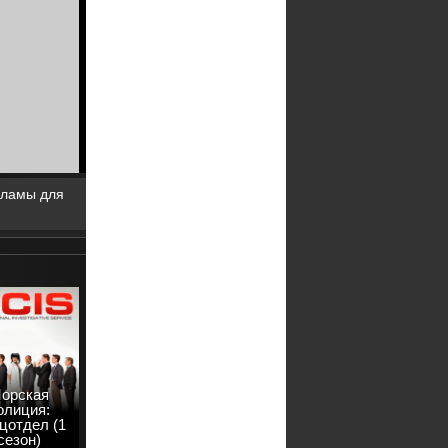
кламы для
орская
олиция:
цотдел (1
сезон)