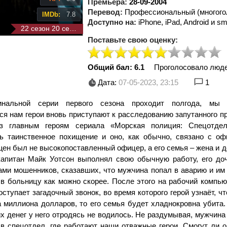
Премьера:
28-09-2004
Перевод:
Профессиональный (многого
IMDb:
7.8
Доступно на:
iPhone, iPad, Android и sm
22 сезон 20 серия
Поставьте свою оценку:
Общий бал: 6.1
Проголосовало люд
Дата:
07-05-2023, 23:15
1
нальной серии первого сезона проходит полгода, мы 
я нам герои вновь приступают к расследованию запутанного п
з главным героям сериала «Морская полиция: Спецотдел
ь таинственное похищение и оно, как обычно, связано с оф
щен был не высокопоставленный офицер, а его семья – жена и 
капитан Майк Уотсон выполнял свою обычную работу, его доч
ами мошенников, сказавших, что мужчина попал в аварию и им
 в больницу как можно скорее. После этого на рабочий компь
оступает загадочный звонок, во время которого герой узнаёт, чт
а миллиона долларов, то его семья будет хладнокровна убита
их денег у него отродясь не водилось. Не раздумывая, мужчин
в спецотдел, где работают наши отважные герои. Смогут ли о