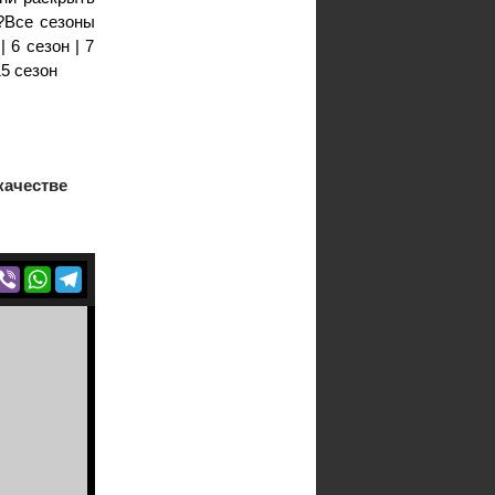
?Все сезоны
| 6 сезон | 7
15 сезон
качестве
r
acebook
Viber
WhatsApp
Telegram