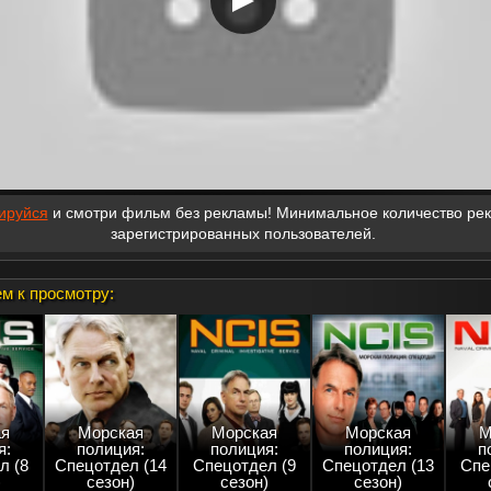
ируйся
и смотри фильм без рекламы! Минимальное количество ре
зарегистрированных пользователей.
м к просмотру:
я
Морская
Морская
Морская
М
я:
полиция:
полиция:
полиция:
п
л (8
Спецотдел (14
Спецотдел (9
Спецотдел (13
Спе
)
сезон)
сезон)
сезон)