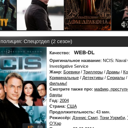
полиция: Спецотдел (2 сезон)
WEB-DL
Качество:
Оригинальное название:
NCIS: Naval 
Investigative Service
Жанр:
Боевики
/
Триллеры
/
Драмы
/
Ко
Криминальные
/
Детективы
/
Сериалы
фильмы!
Смотрите также про:
мафию, преступн
банды
Год:
2004
Страна:
США
Продолжительность:
43 мин.
Режиссёр:
Дэннис Смит
,
Тони Уормби
,
О’Хар
KP:
8.0