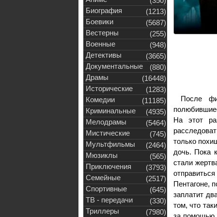
(350)
Биография
(1213)
Боевики
(5687)
Вестерны
(255)
Военные
(948)
Детективы
(3665)
Документальные
(880)
Драмы
(16448)
Исторические
(1283)
После фи
Комедии
(11185)
полюбившиес
Криминальные
(4935)
На этот ра
Мелодрамы
(5464)
расследоват
Мистические
(745)
только похи
Мультфильмы
(2464)
дочь. Пока 
Мюзиклы
(565)
стали жертв
Приключения
(3793)
отправиться
Семейные
(2517)
Пентагоне, п
Спортивные
(645)
заплатит дв
ТВ - передачи
(330)
том, что так
Триллеры
(7980)
за помощью 