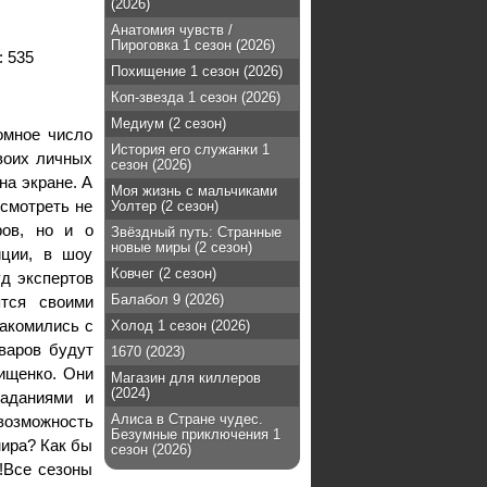
(2026)
Анатомия чувств /
Пироговка 1 сезон (2026)
:
535
Похищение 1 сезон (2026)
Коп-звезда 1 сезон (2026)
Медиум (2 сезон)
омное число
История его служанки 1
воих личных
сезон (2026)
на экране. А
Моя жизнь с мальчиками
смотреть не
Уолтер (2 сезон)
ров, но и о
Звёздный путь: Странные
новые миры (2 сезон)
иции, в шоу
Ковчег (2 сезон)
д экспертов
Балабол 9 (2026)
тся своими
накомились с
Холод 1 сезон (2026)
варов будут
1670 (2023)
ищенко. Они
Магазин для киллеров
(2024)
заданиями и
Алиса в Стране чудес.
возможность
Безумные приключения 1
мира? Как бы
сезон (2026)
!Все сезоны