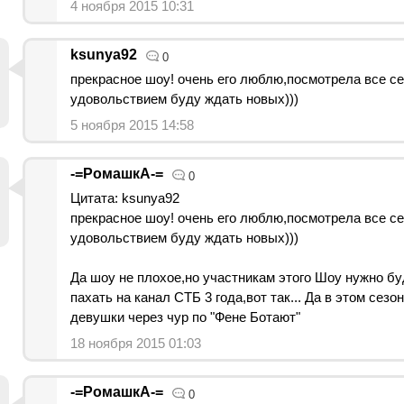
4 ноября 2015 10:31
ksunya92
0
прекрасное шоу! очень его люблю,посмотрела все се
удовольствием буду ждать новых)))
5 ноября 2015 14:58
-=РомашкА-=
0
Цитата: ksunya92
прекрасное шоу! очень его люблю,посмотрела все се
удовольствием буду ждать новых)))
Да шоу не плохое,но участникам этого Шоу нужно бу
пахать на канал СТБ 3 года,вот так... Да в этом сезо
девушки через чур по "Фене Ботают"
18 ноября 2015 01:03
-=РомашкА-=
0