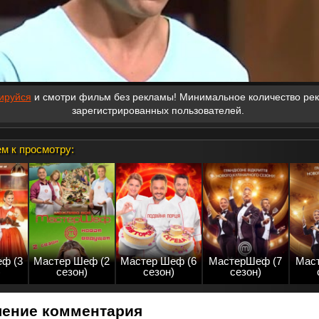
ируйся
и смотри фильм без рекламы! Минимальное количество ре
зарегистрированных пользователей.
м к просмотру:
ф (3
Мастер Шеф (2
Мастер Шеф (6
МастерШеф (7
Мас
)
сезон)
сезон)
сезон)
ение комментария