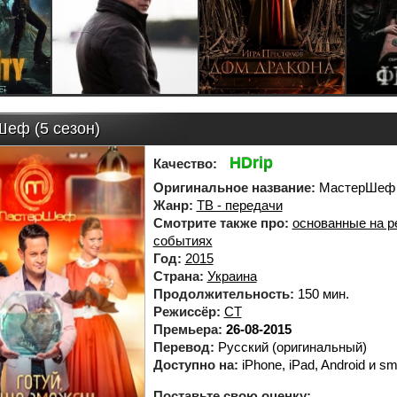
еф (5 сезон)
HDrip
Качество:
Оригинальное название:
МастерШеф
Жанр:
ТВ - передачи
Смотрите также про:
основанные на 
событиях
Год:
2015
Страна:
Украина
Продолжительность:
150 мин.
Режиссёр:
СТ
Премьера:
26-08-2015
Перевод:
Русский (оригинальный)
Доступно на:
iPhone, iPad, Android и sm
Поставьте свою оценку: