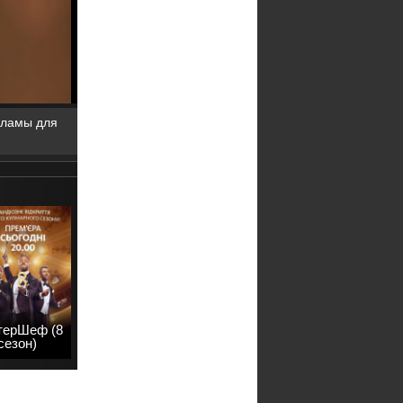
кламы для
терШеф (8
сезон)