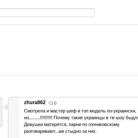
zhura862
0
Смотрела и мастер шеф и топ модель по-украински,
но.........!!!!!!!!!! Почему такие украинцы в тв-шоу быд
Девушки матерятся, парни по гопниковскому
разговаривают...аж стыдно за них.