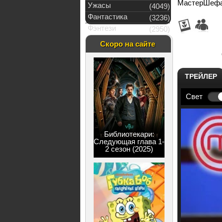
МастерШефа:1 
Ужасы
(4049)
Фантастика
(3236)
Фэнтези
(2950)
Скоро на сайте
ТРЕЙЛЕР
Свет
Библиотекари:
Следующая глава 1-
2 сезон (2025)