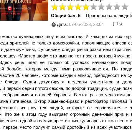
Общий бал: 5
Проголосовало людей
Дата:
07-05-2023, 23:04
9
ожество кулинарных шоу всех мастей. У каждого из них огр
реди зрителей не только домохозяйки, пополняющие список с
 и даже мужчины, с упоением следящие за развитием страстей 
телешоу «Мастер шеф» это именно тот проект, который можно 
 Здесь речь идёт не только об успехах начинающих пова
ой борьбе, которая между ними разворачивается. По трад
частие 20 человек, которые каждый эпизод преподносят на су
е блюда. Судья дегустируют шедевры участников и деля
В первой серии пятого сезона, по доброй традиции, судьи поз
, собравшимися со всей Украины. В этот раз за успехами по
ьяна Литвинова, Эктор Хименес-Браво и ресторатор Николай Т
тсеивать из шоу тех людей, которые не справляются с 
й. Кто же в этом году выиграет огромный денежный приз и 
бучение в одной из самых престижных кулинарных школ всего 
, первое место получит самый достойный из всех участников