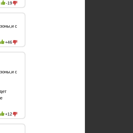
-19
зоны,и с
+46
зоны,и с
дет
не
+12