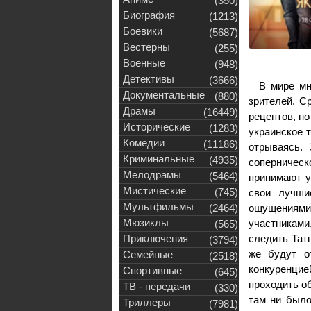
(350)
Биография
(1213)
Боевики
(5687)
Вестерны
(255)
Военные
(948)
Детективы
(3666)
В мире мн
Документальные
(880)
зрителей. С
Драмы
(16449)
рецептов, но
Исторические
(1283)
украинское 
Комедии
(11186)
отрываясь.
Криминальные
(4935)
соперническ
Мелодрамы
(5464)
принимают у
Мистические
(745)
свои лучши
Мультфильмы
(2464)
ощущениями. 
Мюзиклы
участниками
(565)
Приключения
следить Тат
(3794)
же будут о
Семейные
(2518)
конкуренцие
Спортивные
(645)
проходить о
ТВ - передачи
(330)
там ни было
Триллеры
(7981)