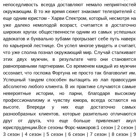
непоседливость всегда доставляют немало неприятностей
окружающим. В то же время сюжет знакомит телезрителей с
еще одним юристом - Харви Спектром, который, несмотря на
уже далеко немолодой возраст, считается в достаточно
широких кругах общественности одним из самых успешных
адвокатов и буквально зубами прогрызает себе путь наверх
по карьерной лестнице. Он успел многое увидеть и считает,
что уже сполна познал окружающий мир. Случай сталкивает
этих двух мужчин, в результате чего они становятся
равноправными партнерами. Со временем каждый из мужчин
осознает, что госпожа Фортуна не просто так благоволит им.
Успешный тандем способен вытащить из лап правосудия
абсолютно любого клиента. В их практике случаются самые
невероятные истории, но парни, благодаря высокому
профессионализму и чувству юмора, всегда остаются на
высоте. Впереди у них еще достаточно самых
разнообразных клиентов, которые разительно отличаются
друг от друга, что еще больше привлекает акул
юриспруденции.Все сезоны Форс-мажоров:1 сезон | 2 сезон |
3 сезон | 4 сезон | 5 сезон | 6 сезон | 7 сезон | 8 сезон | 9