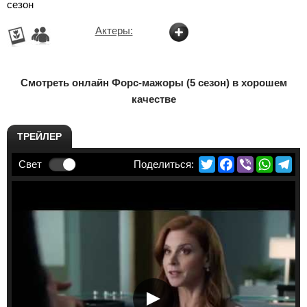
сезон
Актеры:
Смотреть онлайн Форс-мажоры (5 сезон) в хорошем
качестве
ТРЕЙЛЕР
Twitter
Facebook
Viber
Whats
Te
Свет