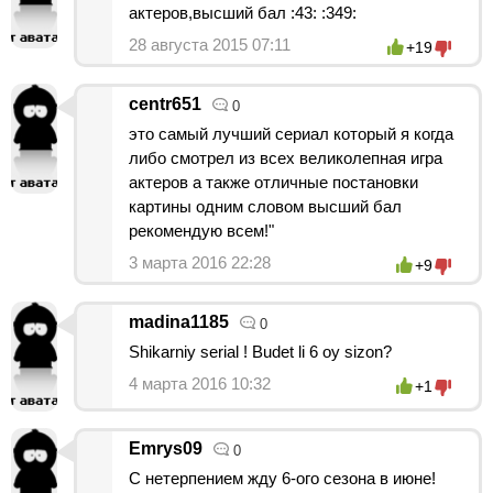
актеров,высший бал :43: :349:
28 августа 2015 07:11
+19
centr651
0
это самый лучший сериал который я когда
либо смотрел из всех великолепная игра
актеров а также отличные постановки
картины одним словом высший бал
рекомендую всем!"
3 марта 2016 22:28
+9
madina1185
0
Shikarniy serial ! Budet li 6 oy sizon?
4 марта 2016 10:32
+1
Emrys09
0
С нетерпением жду 6-ого сезона в июне!