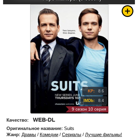
KP:
8.6
IMDb:
8.4
9 сезон 10 серия
WEB-DL
Качество:
Оригинальное название:
Suits
Жанр:
Драмы
/
Комедии
/
Сериалы
/
Лучшие фильмы!