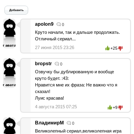
Добавить
apolon9
0
Круто начали, так и дальше продолжать.
Отличный сериал...
27 июня 2015 23:26
+25
bropstr
0
Озвучку бы дублированную и вообще
круто будет. :43:
Нравится мне их фраза: Не важно что я
сказал!
Луис красава!
4 августа 2015 07:25
+9
ВладимирМ
0
Великолепный сериал,великолепная игра