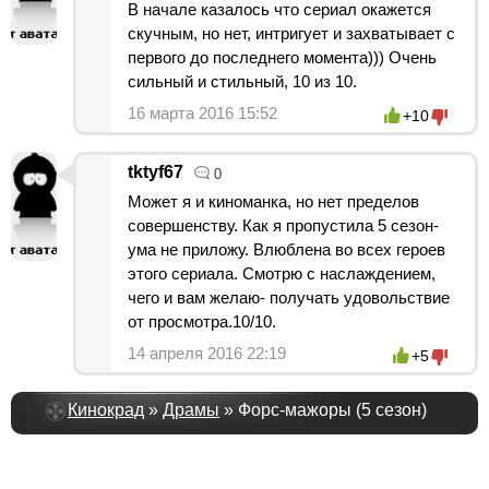
В начале казалось что сериал окажется
скучным, но нет, интригует и захватывает с
первого до последнего момента))) Очень
сильный и стильный, 10 из 10.
16 марта 2016 15:52
+10
tktyf67
0
Может я и киноманка, но нет пределов
совершенству. Как я пропустила 5 сезон-
ума не приложу. Влюблена во всех героев
этого сериала. Смотрю с наслаждением,
чего и вам желаю- получать удовольствие
от просмотра.10/10.
14 апреля 2016 22:19
+5
Кинокрад
»
Драмы
» Форс-мажоры (5 сезон)