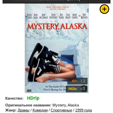
KP:
7.2
IMDb:
6.7
HDrip
Качество:
Оригинальное название:
Mystery, Alaska
Жанр:
Драмы
/
Комедии
/
Спортивные
/
1999 года