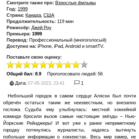
Смотрите также про:
Взрослые фильмы
Год:
1999
Страна:
Канада
,
США
Продолжительность:
119 мин
Режиссёр:
Джей Роу
Премьера:
1999
Перевод:
Профессиональный (многоголосый)
Доступно на:
iPhone, iPad, Android и smartTV.
Поставьте свою оценку:
Общий бал: 8.9
Проголосовало людей:
56
Дата:
07-05-2023, 23:41
1
Небольшой городок в самом сердце Аляски был почти
обречён остаться таким же неизвестным, но внезапно
госпожа Судьба ему улыбнулась: местной хоккейной
команде бросили вызов самые настоящие звёзды – Нью-
Йоркские Рейнджеры! И вот уже к ранее неприметному
городку потянулись журналисты, надеясь вытянуть
побольше информации о хоккеистах. Весь мир замер, не