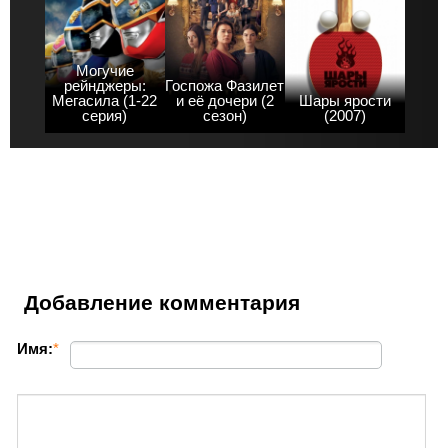
Могучие
рейнджеры:
Госпожа Фазилет
Мегасила (1-22
и её дочери (2
Шары ярости
серия)
сезон)
(2007)
Добавление комментария
Имя:
*