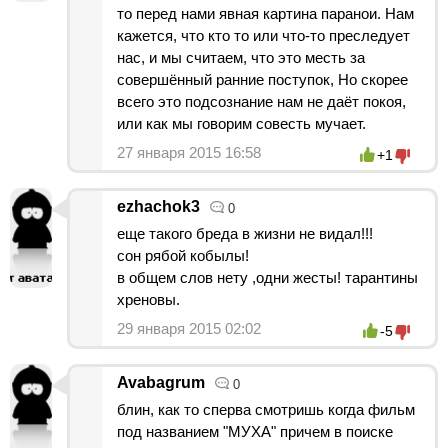
то перед нами явная картина паранои. Нам
кажется, что кто то или что-то преследует
нас, и мы считаем, что это месть за
совершённый ранние поступок, Но скорее
всего это подсознание нам не даёт покоя,
или как мы говорим совесть мучает.
27 января 2015 16:58
+1
ezhachok3
0
еще такого бреда в жизни не видал!!!
сон рябой кобылы!
в общем слов нету ,одни жесты! тарантины
хреновы.
29 января 2015 02:02
-5
Avabagrum
0
блин, как то сперва смотришь когда фильм
под названием "МУХА" причем в поиске