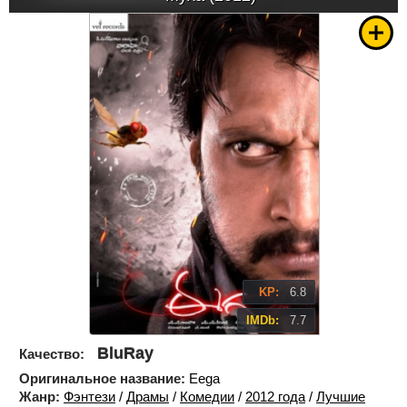
KP:
6.8
IMDb:
7.7
BluRay
Качество:
Оригинальное название:
Eega
Жанр:
Фэнтези
/
Драмы
/
Комедии
/
2012 года
/
Лучшие