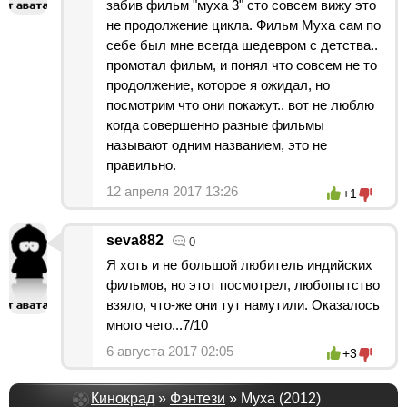
забив фильм "муха 3" сто совсем вижу это
не продолжение цикла. Фильм Муха сам по
себе был мне всегда шедевром с детства..
промотал фильм, и понял что совсем не то
продолжение, которое я ожидал, но
посмотрим что они покажут.. вот не люблю
когда совершенно разные фильмы
называют одним названием, это не
правильно.
12 апреля 2017 13:26
+1
seva882
0
Я хоть и не большой любитель индийских
фильмов, но этот посмотрел, любопытство
взяло, что-же они тут намутили. Оказалось
много чего...7/10
6 августа 2017 02:05
+3
Кинокрад
»
Фэнтези
» Муха (2012)