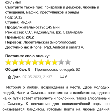
фильмы!
Смотрите также про:
призраков и демонов
,
любовь и
отношения
,
мафию, преступников и банды
Год:
2012
Страна:
Индия
Продолжительность:
145 мин
Режиссёр:
С.С. Раджамули
,
Дж. Сатянараян
Премьера:
2012
Перевод:
Любительский (многоголосый)
Доступно на:
iPhone, iPad, Android и smartTV.
Поставьте свою оценку:
Общий бал: 8
Проголосовало людей:
62
Дата:
07-05-2023, 21:37
6
История о любви, возрождении и мести. Двое молодых
людей, Нани и Саманта, знакомятся и влюбляются, однако
на их пути встаёт отвергнутый поклонник, также влюблённый
в Саманту. К несчастью для новоиспечённой пары, он
оказывается бандитом, готовым пойти на любые деяния