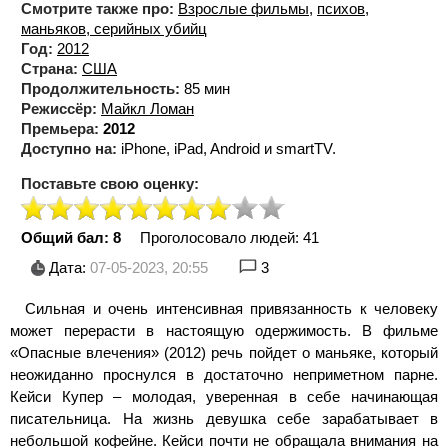
Смотрите также про:
Взрослые фильмы
,
психов,
маньяков, серийных убийц
Год:
2012
Страна:
США
Продолжительность:
85 мин
Режиссёр:
Майкл Ломан
Премьера:
2012
Доступно на:
iPhone, iPad, Android и smartTV.
Поставьте свою оценку:
Общий бал: 8
Проголосовало людей:
41
Дата:
07-05-2023, 20:55
3
Сильная и очень интенсивная привязанность к человеку
может перерасти в настоящую одержимость. В фильме
«Опасные влечения» (2012) речь пойдет о маньяке, который
неожиданно проснулся в достаточно неприметном парне.
Кейси Купер – молодая, уверенная в себе начинающая
писательница. На жизнь девушка себе зарабатывает в
небольшой кофейне. Кейси почти не обращала внимания на