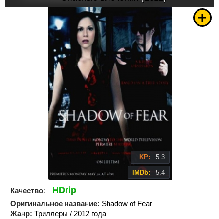
KP:
5.3
IMDb:
5.4
HDrip
Качество:
Оригинальное название:
Shadow of Fear
Жанр:
Триллеры
/
2012 года