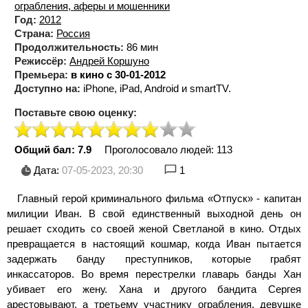
ограбления, аферы и мошенники
Год:
2012
Страна:
Россия
Продолжительность:
86 мин
Режиссёр:
Андрей Коршуно
Премьера:
в кино с 30-01-2012
Доступно на:
iPhone, iPad, Android и smartTV.
Поставьте свою оценку:
Общий бал: 7.9
Проголосовало людей:
113
Дата:
07-05-2023, 20:30
1
Главный герой криминального фильма «Отпуск» - капитан
милиции Иван. В свой единственный выходной день он
решает сходить со своей женой Светланой в кино. Отдых
превращается в настоящий кошмар, когда Иван пытается
задержать банду преступников, которые грабят
инкассаторов. Во время перестрелки главарь банды Хан
убивает его жену. Хана и другого бандита Сергея
арестовывают, а третьему участнику ограбления, девушке