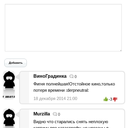
Добавить
ВиноГрадинка
0
Фигня полнейшая!Отстойное кино,только
потеря времени :derpneutral:
18 декабря 2014 21:00
-3
Murzilla
0
Видно что старались снять неплохую
картину про катастрофу, но урезаны в