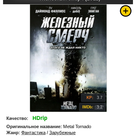
KP:
3.7
IMDb:
3.2
HDrip
Качество:
Оригинальное название:
Metal Tornado
Жанр:
Фантастика
/
Зарубежные