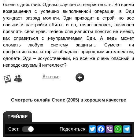
боевых действий. Однако случается неприятность. Во время
возвращения с успешно выполненной операции, в Эди
угождает разряд молнии. Эди приходит в строй, но все
навыки и настройки сбиты, и он, точно человек, начинаеn
прявлять свой нрав. Теперь специалисты понятия не имеют,
как справиться с неуправляемым Эди. А ведь может
сломать любую систему защиты… Сумеют ли
профессионалы, которые обладают природным интеллектом,
одолеть Эди – искусственный, но всё же очень опасный и
непредсказуемый интеллект?
Актеры:
Смотреть онлайн Стелс (2005) в хорошем качестве
ТРЕЙЛЕР
Twitter
Facebook
Viber
Whats
Te
Свет