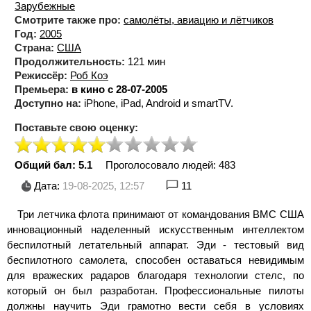
Зарубежные
Смотрите также про:
самолёты, авиацию и лётчиков
Год:
2005
Страна:
США
Продолжительность:
121 мин
Режиссёр:
Роб Коэ
Премьера:
в кино с 28-07-2005
Доступно на:
iPhone, iPad, Android и smartTV.
Поставьте свою оценку:
Общий бал: 5.1
Проголосовало людей:
483
Дата:
19-08-2025, 12:57
11
Три летчика флота принимают от командования ВМС США
инновационный наделенный искусственным интеллектом
беспилотный летательный аппарат. Эди - тестовый вид
беспилотного самолета, способен оставаться невидимым
для вражеских радаров благодаря технологии стелс, по
который он был разработан. Профессиональные пилоты
должны научить Эди грамотно вести себя в условиях