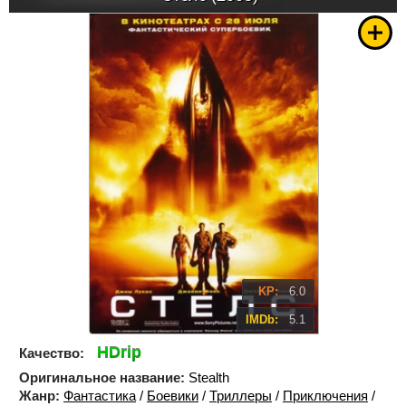
KP:
6.0
IMDb:
5.1
HDrip
Качество:
Оригинальное название:
Stealth
Жанр:
Фантастика
/
Боевики
/
Триллеры
/
Приключения
/