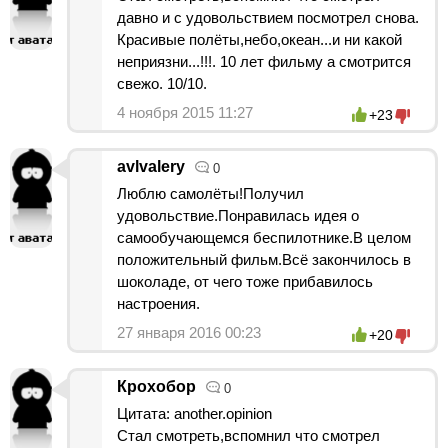
давно и с удовольствием посмотрел снова.
Красивые полёты,небо,океан...и ни какой
неприязни...!!!. 10 лет фильму а смотрится
свежо. 10/10.
4 ноября 2015 11:27
+23
avlvalery
0
Люблю самолёты!Получил
удовольствие.Понравилась идея о
самообучающемся беспилотнике.В целом
положительный фильм.Всё закончилось в
шоколаде, от чего тоже прибавилось
настроения.
27 января 2016 00:23
+20
Крохобор
0
Цитата: another.opinion
Стал смотреть,вспомнил что смотрел