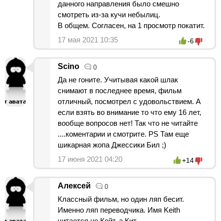
данного направления было смешно
смотреть из-за кучи небылиц.
В общем. Согласен, на 1 просмотр покатит.
17 мая 2021 10:35
-6
Scino
0
Да не гоните. Учитывая какой шлак
снимают в последнее время, фильм
отличный, посмотрел с удовольствием. А
если взять во внимание то что ему 16 лет,
вообще вопросов нет! Так что не читайте
....коментарии и смотрите. PS Там еще
шикарная жопа Джессики Бил ;)
17 июня 2021 04:20
+14
Алексей
0
Классный фильм, но один ляп бесит.
Именно ляп переводчика. Имя Keith
читается не Кейт, а Кит