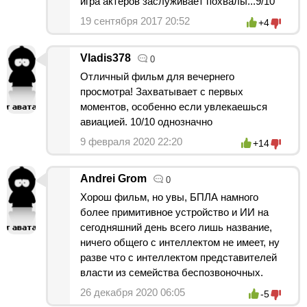
игра актёров заслуживает похвалы...9/10
19 сентября 2017 20:52
+4
Vladis378
0
Отличный фильм для вечернего
просмотра! Захватывает с первых
моментов, особенно если увлекаешься
авиацией. 10/10 однозначно
9 февраля 2020 22:20
+14
Andrei Grom
0
Хорош фильм, но увы, БПЛА намного
более примитивное устройство и ИИ на
сегодняшний день всего лишь название,
ничего общего с интеллектом не имеет, ну
разве что с интеллектом представителей
власти из семейства беспозвоночных.
26 декабря 2020 06:05
-5