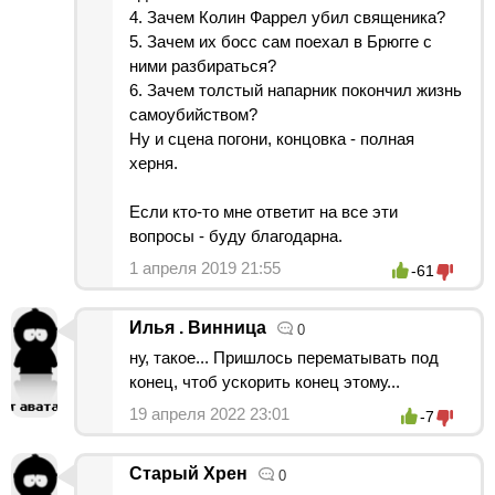
4. Зачем Колин Фаррел убил священика?
5. Зачем их босс сам поехал в Брюгге с
ними разбираться?
6. Зачем толстый напарник покончил жизнь
самоубийством?
Ну и сцена погони, концовка - полная
херня.
Если кто-то мне ответит на все эти
вопросы - буду благодарна.
1 апреля 2019 21:55
-61
Илья . Винница
0
ну, такое... Пришлось перематывать под
конец, чтоб ускорить конец этому...
19 апреля 2022 23:01
-7
Старый Хрен
0