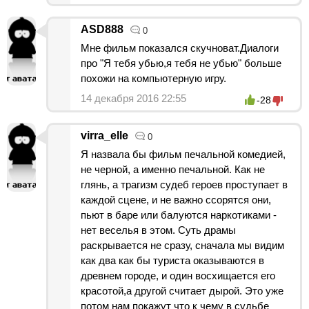
ASD888
0
Мне фильм показался скучноват.Диалоги
про "Я тебя убью,я тебя не убью" больше
похожи на компьютерную игру.
14 декабря 2016 22:55
-28
virra_elle
0
Я назвала бы фильм печальной комедией,
не черной, а именно печальной. Как не
глянь, а трагизм судеб героев проступает в
каждой сцене, и не важно ссорятся они,
пьют в баре или балуются наркотиками -
нет веселья в этом. Суть драмы
раскрывается не сразу, сначала мы видим
как два как бы туриста оказываются в
древнем городе, и один восхищается его
красотой,а другой считает дырой. Это уже
потом нам покажут что к чему в судьбе