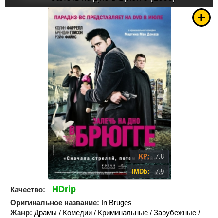
KP:
7.8
IMDb:
7.9
HDrip
Качество:
Оригинальное название:
In Bruges
Жанр:
Драмы
/
Комедии
/
Криминальные
/
Зарубежные
/