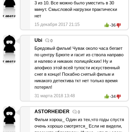
3 из 10. Все можно было уместить в 30
минут. Смысловой нагрузки практически
нет
15 декабря 2017 21:15
-36
Ubi
0
Бредовый фильм! Чувак около часа бегает
по центру Брюгге и гасит из ствола направо
и налево и никаких полицейских! Ну и
апофиоз этой всей тупости искуственный
снег в конце! Похабно снятый фильм и
никакого детектива ткт нет только время
потерял!
31 марта 2018 13:48
-34
ASTORHEIDER
0
Фильм хорош_ Один из тех,что годы спустя
очень хорошо смотрятся_ Если не видели,