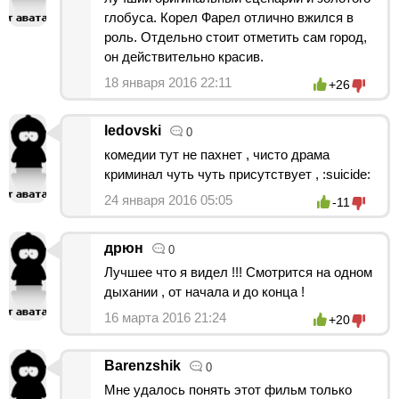
глобуса. Корел Фарел отлично вжился в
роль. Отдельно стоит отметить сам город,
он действительно красив.
18 января 2016 22:11
+26
ledovski
0
комедии тут не пахнет , чисто драма
криминал чуть чуть присутствует , :suicide:
24 января 2016 05:05
-11
дрюн
0
Лучшее что я видел !!! Смотрится на одном
дыхании , от начала и до конца !
16 марта 2016 21:24
+20
Barenzshik
0
Мне удалось понять этот фильм только