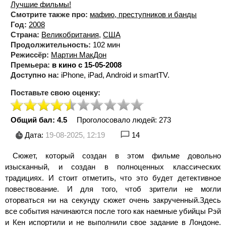
Лучшие фильмы!
Смотрите также про:
мафию, преступников и банды
Год:
2008
Страна:
Великобритания
,
США
Продолжительность:
102 мин
Режиссёр:
Мартин МакДон
Премьера:
в кино с 15-05-2008
Доступно на:
iPhone, iPad, Android и smartTV.
Поставьте свою оценку:
Общий бал: 4.5
Проголосовало людей:
273
Дата:
19-08-2025, 12:19
14
Сюжет, который создан в этом фильме довольно
изысканный, и создан в полноценных классических
традициях. И стоит отметить, что это будет детективное
повествование. И для того, чтоб зрители не могли
оторваться ни на секунду сюжет очень закрученный.Здесь
все события начинаются после того как наемные убийцы Рэй
и Кен испортили и не выполнили свое задание в Лондоне.