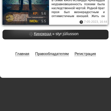
В семье юного исландца Арнальдура
неуравновешенность психики была
наследственной чертой. Родной брат
героя был жизнерадостным и
KP:
5.6
оптимистичным юношей. Жить он
старался так, чтобы на смертном
IMDb:
5.5
7-05-2023, 16:44
Кинокрад
» styr júlíusson
Главная
Правообладателям
Регистрация