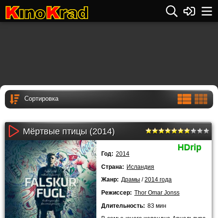
Мёртвые птицы (2014)
HDrip
Год:
2014
Страна:
Исландия
Жанр:
Драмы
/
2014 года
Режиссер:
Thor Omar Jonss
Длительность:
83 мин