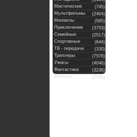
Мистические
(745)
Мультфильмы
(2464)
Мюзиклы
(565)
Приключения
(3793)
Семейные
(2517)
Спортивные
(644)
ТВ - передачи
(330)
Триллеры
(7978)
Ужасы
(4046)
Фантастика
(3236)
Фэнтези
(2950)