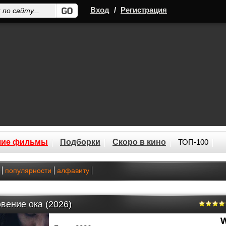
Вход
/
Регистрация
шие фильмы
Подборки
Скоро в кино
ТОП-100
популярности
алфавиту
вение ока (2026)