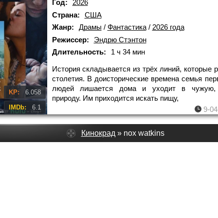
Год:
2026
Страна:
США
Жанр:
Драмы
/
Фантастика
/
2026 года
Режиссер:
Эндрю Стэнтон
Длительность:
1 ч 34 мин
История складывается из трёх линий, которые 
столетия. В доисторические времена семья пе
людей лишается дома и уходит в чужую,
KP:
6.058
природу. Им приходится искать пищу,
IMDb:
6.1
9-04
Кинокрад
» nox watkins