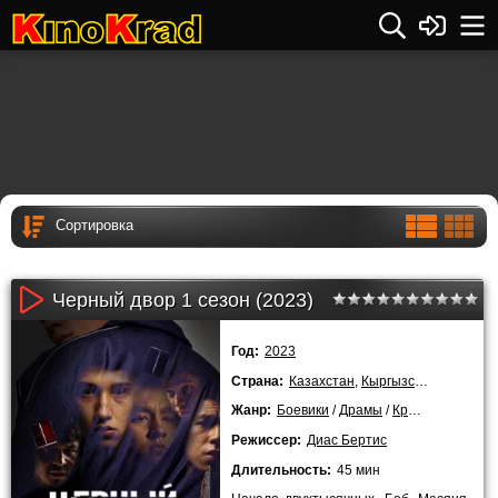
Черный двор 1 сезон (2023)
Год:
2023
Страна:
Казахстан
,
Кыргызстан
Жанр:
Боевики
/
Драмы
/
Криминальные
/
Режиссер:
Диас Бертис
Длительность:
45 мин