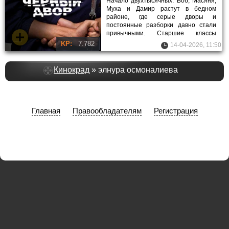
Начало двухтысячных. Боб, Масяня,
Муха и Дамир растут в бедном
районе, где серые дворы и
постоянные разборки давно стали
привычными. Старшие классы
проходят без особых планов на
KP:
7.782
14-04-2026, 11:50
будущее.
Кинокрад
» элнура осмоналиева
Главная
Правообладателям
Регистрация