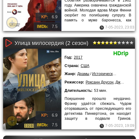
События разворачиваются в 1962
году. Америка охвачена гражданской
войной. Молодая вдова Мэри Финни
скорбит по погибшему супругу. В
KP:
6.9
память о муже баронесса, как
истинная патриотка, решает
IMDb:
7.5
7-05-2023, 23:03
Улица милосердия (2 сезон)
HDrip
Год:
2017
Страна:
США
Жанр:
Драмы
/
Исторические
/
Сериалы
/
Режиссер:
Роксанн Доусон
,
Джереми Уэбб
Длительность:
53 мин.
Покушение прошло неудачно.
Фрэнку удаётся сбежать. Чудом
оторвавшись от преследующего его
детектива Пинкертона, он находит
KP:
6.9
защиту в подвале Гринов.
Оказавшись здесь, герой 2 сезона
IMDb:
7.5
7-05-2023, 19:09
сериала