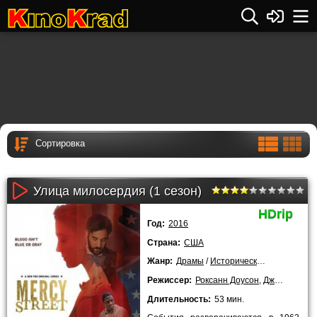
Улица милосердия (1 сезон)
HDrip
Год:
2016
Страна:
США
Жанр:
Драмы
/
Исторические
/
Сериалы
/
Режиссер:
Роксанн Доусон
,
Джереми Уэбб
Длительность:
53 мин.