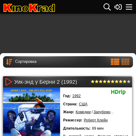
Уик-энд у Берни 2 (1992)
HDrip
Год:
1992
Страна:
США
Жанр:
Комедии
/
Зарубежные
Режиссер:
Роберт Клейн
Длительность:
89 мин