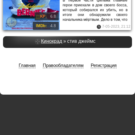
В первой части фильма главные
герои приехали в дом своего босса,
который собирался их убить, но в
итоге они обнаружили своего
KP:
6.8
начальника мёртвым. Дело в том, что
тот спал с женой местного
IMDb:
4.8
7-05-2023, 21:12
Кинокрад
» стив джеймс
Главная
Правообладателям
Регистрация