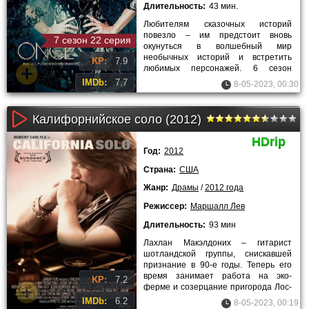
Длительность:
43 мин.
Любителям сказочных историй
повезло – им предстоит вновь
7 сезон 22 серия
окунуться в волшебный мир
необычных историй и встретить
KP:
7.9
любимых персонажей. 6 сезон
киносериала «Однажды в сказке»
IMDb:
7.7
8-05-2023, 00:30
позволит
Калифорнийское соло (2012)
HDrip
Год:
2012
Страна:
США
Жанр:
Драмы
/
2012 года
Режиссер:
Маршалл Лев
Длительность:
93 мин
Лахлан Макэлдоних – гитарист
шотландской группы, снискавшей
признание в 90-е годы. Теперь его
время занимает работа на эко-
KP:
7.2
ферме и созерцание пригорода Лос-
Анджелеса. Ностальгия по минувшим
IMDb:
6.2
8-05-2023, 00:19