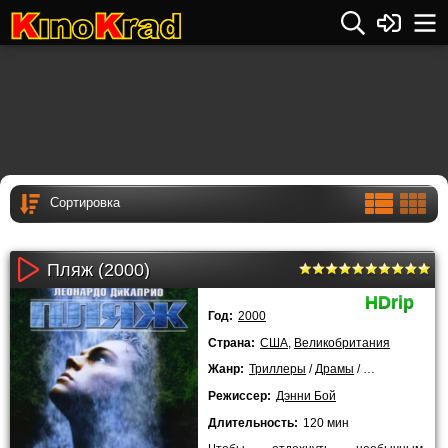
Пляж (2000)
HDrip
Год:
2000
Страна:
США
,
Великобритания
Жанр:
Триллеры
/
Драмы
/
Мелодрамы
/
Режиссер:
Дэнни Бой
Длительность:
120 мин