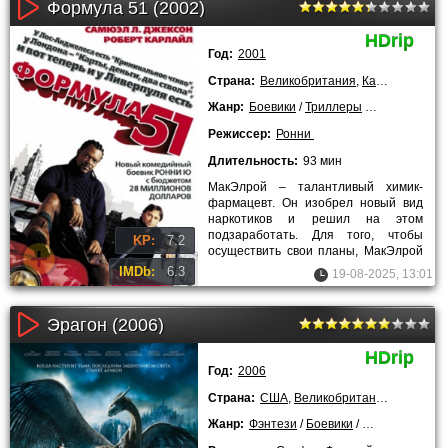
Формула 51 (2002)
HDrip
Год:
2001
Страна:
Великобритания
,
Канада
Жанр:
Боевики
/
Триллеры
/
Комедии
/
Кр
Режиссер:
Ронни
Длительность:
93 мин
МакЭлрой – талантливый химик-
фармацевт. Он изобрел новый вид
наркотиков и решил на этом
подзаработать. Для того, чтобы
KP:
7.2
осуществить свои планы, МакЭлрой
уезжает в Ливерпуль. Его Босс Ящер
IMDb:
6.3
19-08-2025, 13:01
Эрагон (2006)
HDrip
Год:
2006
Страна:
США
,
Великобритания
,
Венгрия
Жанр:
Фэнтези
/
Боевики
/
Приключения