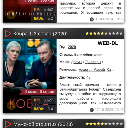
1 сезон 3 серия
триллера, которая держит в
напряжении с первой серии до
KP:
5.452
последней. Я восхищен тем, как
создатели сериала передали
IMDb:
5.2
31-03-2024, 10:05
атмосферу
Кобра 1-3 сезон (2020)
WEB-DL
Год:
2020
Страна:
Великобритания
Жанр:
Драмы
/
Триллеры
/
Сериалы
Режиссер:
Аластер Маккэй
,
Ханс Херботс
Длительность:
43
Влиятельный премьер – министр
Великобритании Роберт Сазерлэнд
3 сезон 6 серия
вынужден в тайне от окружающего
мира работать настоящим
KP:
6.627
дрессировщиком так называемого
политического «зоопарка».
IMDb:
6.4
17-10-2023, 13:43
Мужской стриптиз (2023)