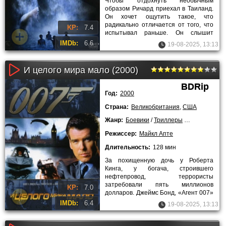
Чтобы отдохнуть необычным
образом Ричард приехал в Таиланд.
Он хочет ощутить такое, что
радикально отличается от того, что
KP:
7.4
испытывал раньше. Он слышит
рассказы о райском острове, что там
IMDb:
6.6
19-08-2025, 13:13
И целого мира мало (2000)
BDRip
Год:
2000
Страна:
Великобритания
,
США
Жанр:
Боевики
/
Триллеры
/
Криминальн
Режиссер:
Майкл Апте
Длительность:
128 мин
За похищенную дочь у Роберта
Кинга, у богача, строившего
нефтепровод, террористы
затребовали пять миллионов
KP:
7.0
долларов. Джеймс Бонд, «Агент 007»
получает задание – встретиться в
IMDb:
6.4
19-08-2025, 13:13
Бильбао с