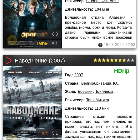
Режиссер:
Стефен Фэнгмейе
Длительность:
104 мин
Волшебная страна Алагезия -
прекрасное место, где ужились
эльфы, гномы, орки и люди. Когда-то
давно главными защитниками
KP:
6.0
страны были мифические драконьи
всадники. Однако время идет, и их
IMDb:
5.1
19-08-2025, 12:53
Наводнение (2007)
HDrip
Год:
2007
Страна:
Великобритания
,
ЮАР
,
Канада
Жанр:
Боевики
/
Триллеры
/
Драмы
/
Зару
Режиссер:
Тони Митчел
Длительность:
110 мин
Страшнее стихии, проверки
природы, того над чем человек не
имеет власти, нет ничего… Это
фильм уникальный он заставляет
KP:
5.1
задуматься, нас, над такими вещами: