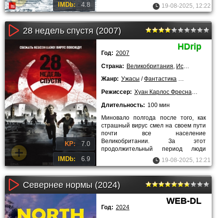
что не всегда мы можем справится
IMDb:
4.8
19-08-2025, 12:22
28 недель спустя (2007)
HDrip
Год:
2007
Страна:
Великобритания
,
Испания
Жанр:
Ужасы
/
Фантастика
/
Триллеры
/
З
Режиссер:
Хуан Карлос Фреснадиль
Длительность:
100 мин
Миновало полгода после того, как
страшный вирус смел на своем пути
почти все население
Великобритании. За этот
KP:
7.0
продолжительный период люди
научились сопротивляться ему,
IMDb:
6.9
19-08-2025, 12:21
путем уничтожения
Севернее нормы (2024)
WEB-DL
Год:
2024