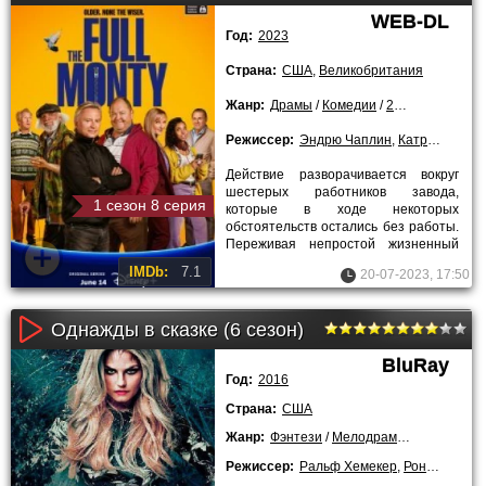
WEB-DL
Год:
2023
Страна:
США
,
Великобритания
Жанр:
Драмы
/
Комедии
/
2023 года
/
Сер
Режиссер:
Эндрю Чаплин
,
Катрин Морсхэд
Действие разворачивается вокруг
шестерых работников завода,
1 сезон 8 серия
которые в ходе некоторых
обстоятельств остались без работы.
Переживая непростой жизненный
период, приятели решают
IMDb:
7.1
20-07-2023, 17:50
совместными
Однажды в сказке (6 сезон)
BluRay
Год:
2016
Страна:
США
Жанр:
Фэнтези
/
Мелодрамы
/
Приключен
Режиссер:
Ральф Хемекер
,
Рон Андервуд