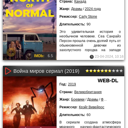
Страна:
Канада
Жанр:
Драмы
/
2024 года
Режиссер:
Carly Stone
Длительность:
90
Это удивительная история о
необычном человеке. Сеа Санрайз
Персон прошла очень долгий путь от
обыкновенной девочки из
захолустного городка на западе
Канады до известной супермодели и
IMDb:
6.5
23-04-2024, 10:16
Война миров сериал (2019)
WEB-DL
Год:
2019
Страна:
Великобритания
Жанр:
Боевики
/
Драмы
/
Фантастика
/
Се
Режиссер:
Крэйг Вивейрос
Длительность:
60
В сериале создана атмосфера
мрачного научно-фантастического