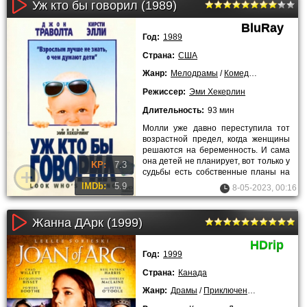
Уж кто бы говорил (1989)
BluRay
Год:
1989
Страна:
США
Жанр:
Мелодрамы
/
Комедии
/
Зарубежн
Режиссер:
Эми Хекерлин
Длительность:
93 мин
Молли уже давно переступила тот
возрастной предел, когда женщины
решаются на беременность. И сама
она детей не планирует, вот только у
KP:
7.3
судьбы есть собственные планы на
её жизнь, и вскоре
IMDb:
5.9
8-05-2023, 00:16
Жанна ДАрк (1999)
HDrip
Год:
1999
Страна:
Канада
Жанр:
Драмы
/
Приключения
/
Биография