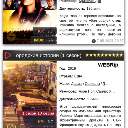
Режиссер:
Кристиан Дюг
Длительность:
180 мин.
Когда главная героиня появилась на
свет, её чуть не убил родной отец.
Мужчина мечтал о наследнике, а
родившуюся дочь он посчитал
KP:
7.7
«лишним ртом». Но мать девочки
защитила своё дитя и не
IMDb:
6.6
7-05-2023, 23:57
Городские истории (1 сезон)
WEBRip
Год:
2019
Страна:
США
Жанр:
Драмы
/
Сериалы
/
Лучшие фильмы!
Режиссер:
Алан Пол
,
Сайлэс Ховард
,
Ст
Длительность:
60 мин.
Этот драматический киносериал
создан по мотивам книг Армистеда
1 сезон 10 серия
Мопина. Мари возвращается к своим
эксцентричным друзьям в Сан-
KP:
6.7
Франциско спустя двадцать три года