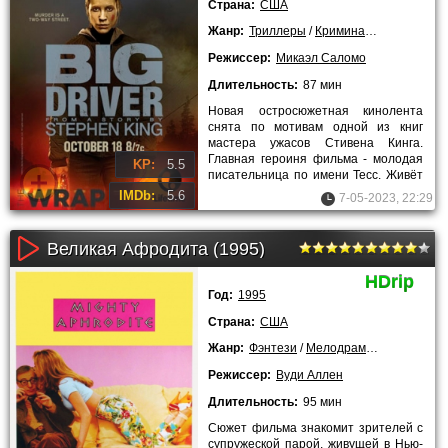
Страна:
США
Жанр:
Триллеры
/
Криминальные
/
Детек
Режиссер:
Микаэл Саломо
Длительность:
87 мин
Новая остросюжетная кинолента
снята по мотивам одной из книг
мастера ужасов Стивена Кинга.
Главная героиня фильма - молодая
KP:
5.5
писательница по имени Тесс. Живёт
девушка за городом в компании
IMDb:
5.6
7-05-2023, 22:29
Великая Афродита (1995)
HDrip
Год:
1995
Страна:
США
Жанр:
Фэнтези
/
Мелодрамы
/
Комедии
/
Режиссер:
Вуди Аллен
Длительность:
95 мин
Сюжет фильма знакомит зрителей с
супружеской парой, живущей в Нью-