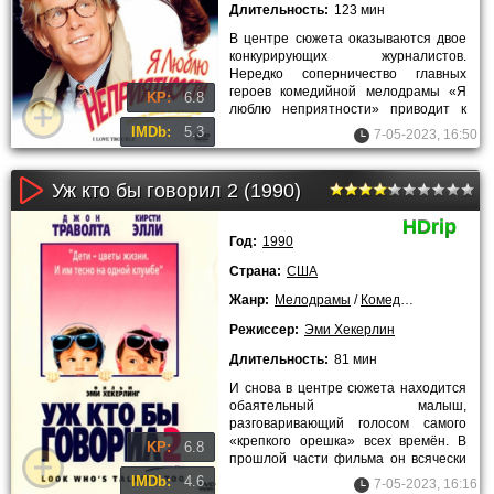
Длительность:
123 мин
В центре сюжета оказываются двое
конкурирующих журналистов.
Нередко соперничество главных
героев комедийной мелодрамы «Я
KP:
6.8
люблю неприятности» приводит к
печальным последствиям для обоих.
IMDb:
5.3
7-05-2023, 16:50
Уж кто бы говорил 2 (1990)
HDrip
Год:
1990
Страна:
США
Жанр:
Мелодрамы
/
Комедии
/
Зарубежн
Режиссер:
Эми Хекерлин
Длительность:
81 мин
И снова в центре сюжета находится
обаятельный малыш,
разговаривающий голосом самого
«крепкого орешка» всех времён. В
KP:
6.8
прошлой части фильма он всячески
поддерживал свою маму после
IMDb:
4.6
7-05-2023, 16:16