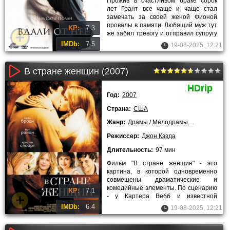
Прожив в счастливом браке сорок
лет Грант все чаще и чаще стал
замечать за своей женой Фионой
провалы в памяти. Любящий муж тут
KP:
7.3
же забил тревогу и отправил супругу
на медицинское
IMDb:
7.5
19-08-2025, 12:21
В стране женщин (2007)
HDrip
Год:
2007
Страна:
США
Жанр:
Драмы
/
Мелодрамы
/
Комедии
/
З
Режиссер:
Джон Кэзда
Длительность:
97 мин
Фильм "В стране женщин" - это
картина, в которой одновременно
совмещены драматические и
комедийные элементы. По сценарию
KP:
7.1
- у Картера Вебб и известной
актрисы Софии не сложилось с
IMDb:
6.4
19-08-2025, 12:21