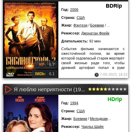
BDRip
Год:
2006
Страна:
США
Жанр:
Фэнтези
/
Боевики
/
Приключения
Режиссер:
Джонатан Фрейк
Длительность:
92 мин
События фильма начинаются с
ожесточённой погони, во время
которой седовласый старик жертвует
своей жизнью ради того, чтобы
KP:
6.7
древний артефакт попал в руки
Флина Карсена – главного героя
IMDb:
6.1
7-05-2023, 18:22
Я люблю неприятности (1994)
HDrip
Год:
1994
Страна:
США
Жанр:
Боевики
/
Мелодрамы
/
Комедии
/
Режиссер:
Чарльз Шайе