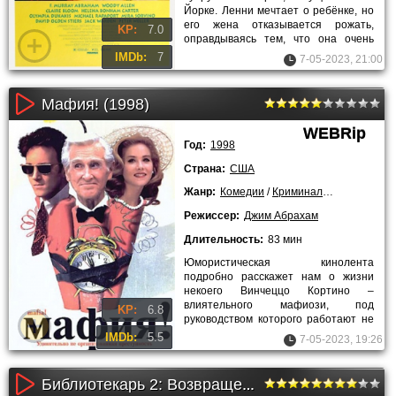
Йорке. Ленни мечтает о ребёнке, но
его жена отказывается рожать,
KP:
7.0
оправдываясь тем, что она очень
занята на работе в
IMDb:
7
7-05-2023, 21:00
Мафия! (1998)
WEBRip
Год:
1998
Страна:
США
Жанр:
Комедии
/
Криминальные
/
Зарубе
Режиссер:
Джим Абрахам
Длительность:
83 мин
Юмористическая кинолента
подробно расскажет нам о жизни
некоего Винчеццо Кортино –
влиятельного мафиози, под
KP:
6.8
руководством которого работают не
самые умные бандиты. Однажды
IMDb:
5.5
7-05-2023, 19:26
главный герой
Библиотекарь 2: Возвращение в Копи Царя Соломона (2006)