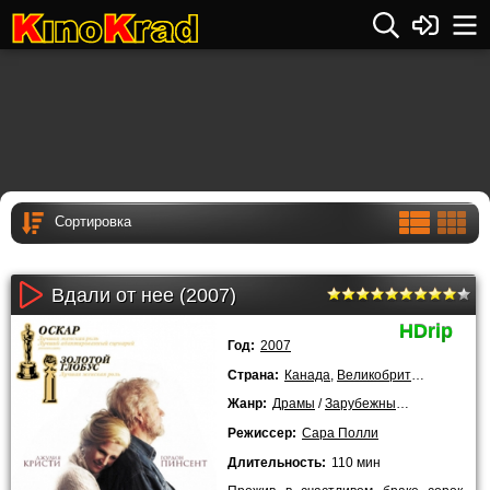
Вдали от нее (2007)
HDrip
Год:
2007
Страна:
Канада
,
Великобритания
,
США
Жанр:
Драмы
/
Зарубежные
/
Лучшие фил
Режиссер:
Сара Полли
Длительность:
110 мин