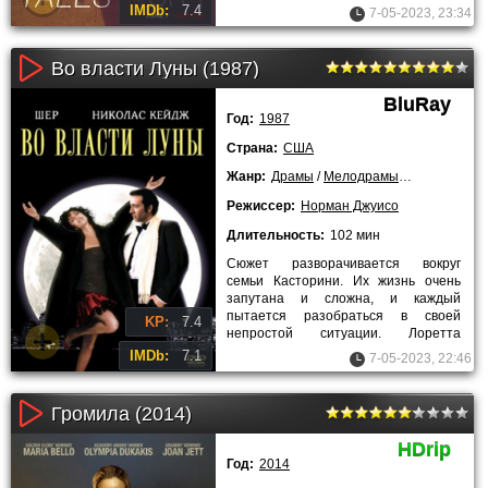
после отъезда и попадает на
IMDb:
7.4
7-05-2023, 23:34
Во власти Луны (1987)
BluRay
Год:
1987
Страна:
США
Жанр:
Драмы
/
Мелодрамы
/
Комедии
/
З
Режиссер:
Норман Джуисо
Длительность:
102 мин
Сюжет разворачивается вокруг
семьи Касторини. Их жизнь очень
запутана и сложна, и каждый
пытается разобраться в своей
KP:
7.4
непростой ситуации. Лоретта
Касторини – тридцатисемилетняя
IMDb:
7.1
7-05-2023, 22:46
женщина,
Громила (2014)
HDrip
Год:
2014