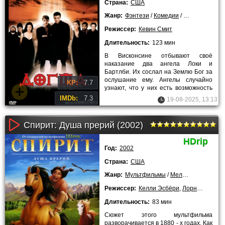
Страна:
США
Жанр:
Фэнтези
/
Комедии
/
Приключения
Режиссер:
Кевин Смит
Длительность:
123 мин
В Висконсине отбывают своё
наказание два ангела Локи и
Бартлби. Их сослал на Землю Бог за
ослушание ему. Ангелы случайно
KP:
7.7
узнают, что у них есть возможность
вернуться назад. Прощение всех
IMDb:
7.3
19-08-2025, 13:13
Спирит: Душа прерий (2002)
HDrip
Год:
2002
Страна:
США
Жанр:
Мультфильмы
/
Мелодрамы
/
Коме
Режиссер:
Келли Эсбёри
,
Лорна Ку
Длительность:
83 мин
Сюжет этого мультфильма
разворачивается в 1880 - х годах. Как