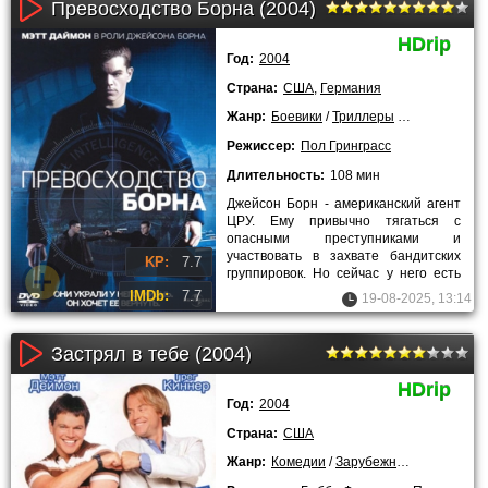
Превосходство Борна (2004)
HDrip
Год:
2004
Страна:
США
,
Германия
Жанр:
Боевики
/
Триллеры
/
Криминальн
Режиссер:
Пол Гринграсс
Длительность:
108 мин
Джейсон Борн - американский агент
ЦРУ. Ему привычно тягаться с
опасными преступниками и
участвовать в захвате бандитских
KP:
7.7
группировок. Но сейчас у него есть
любимая девушка, которую он не
IMDb:
7.7
19-08-2025, 13:14
Застрял в тебе (2004)
HDrip
Год:
2004
Страна:
США
Жанр:
Комедии
/
Зарубежные