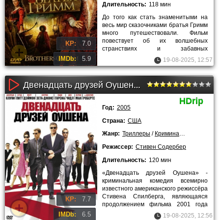
Длительность:
118 мин
До того как стать знаменитыми на
весь мир сказочниками братья Гримм
много путешествовали. Фильм
повествует об их волшебных
KP:
7.0
странствиях и забавных
приключениях. Первоначально Якоб
IMDb:
5.9
19-08-2025, 12:57
и Уилл
Двенадцать друзей Оушена (2005)
HDrip
Год:
2005
Страна:
США
Жанр:
Триллеры
/
Криминальные
/
Заруб
Режиссер:
Стивен Содербер
Длительность:
120 мин
«Двенадцать друзей Оушена» -
криминальная комедия всемирно
известного американского режиссёра
Стивена Спилберга, являющаяся
KP:
7.7
продолжением фильма 2001 года
«Одиннадцать друзей Оушена».
IMDb:
6.5
19-08-2025, 12:56