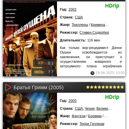
HDrip
Год:
2002
Страна:
США
Жанр:
Триллеры
/
Криминальные
/
Заруб
Режиссер:
Стивен Содербер
Длительность:
116 мин
Как только вор-рецидивист Дэнни
Оушен освобождается из
заключения, он приступает к
осуществлению коварного и
KP:
8.1
хитроумного плана ограбления
казино Лас-Вегаса. На прицеле три
IMDb:
7.7
19-08-2025, 13:00
самых доходных
Братья Гримм (2005)
HDrip
Год:
2005
Страна:
США
,
Чехия
,
Великобритания
Жанр:
Фэнтези
/
Боевики
/
Триллеры
/
Ко
Режиссер:
Терри Гиллиам