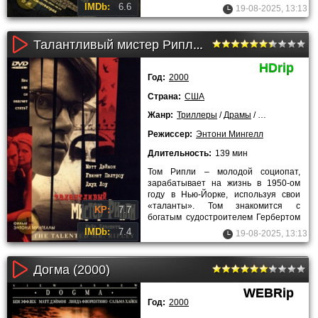
спастись, отправившись в
IMDb:
6.6
19-08-2025, 13:13
Талантливый мистер Рипли (2000)
HDrip
Год:
2000
Страна:
США
Жанр:
Триллеры
/
Драмы
/
Криминальны
Режиссер:
Энтони Мингелл
Длительность:
139 мин
Том Рипли – молодой социопат,
зарабатывает на жизнь в 1950-ом
году в Нью-Йорке, используя свои
«таланты». Том знакомится с
KP:
7.7
богатым судостроителем Гербертом
Гринлифом и рассказывает, что
IMDb:
7.4
19-08-2025, 13:13
Догма (2000)
WEBRip
Год:
2000