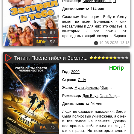
Режиссер:
Бобби Фаррелли
,
Питер Фаррелл
Длительность:
114 мин
Сиамским близнецам - Бобу и Уолту
везет во всем. Во-первых - они
неразлучны и для них это счастье, а
во-вторых - все призы от
KP:
6.1
проводимых акций всегда забирают
они. Им очень даже удобно
IMDb:
5.8
19-08-2025, 13:13
Титан: После гибели Земли (2000)
HDrip
Год:
2000
Страна:
США
Жанр:
Мультфильмы
/
Фантастика
/
Боев
Режиссер:
Дон Блут
,
Гари Голдман
,
Арт 
Длительность:
94 мин
Люди не ожидали нападения. Земля
была полностью уничтожена, а с ней
и все живое на планете. Дреджи
постарались избавиться от людей,
KP:
7.3
как от расы. Но некоторые смогли