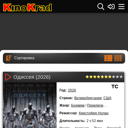
Одиссея (2026)
TC
Год:
2026
Страна:
Великобритания
,
США
Жанр:
Боевики
/
Приключения
/
Фэнтези
Режиссер:
Кристофер Нолан
Длительность:
2 ч 52 мин