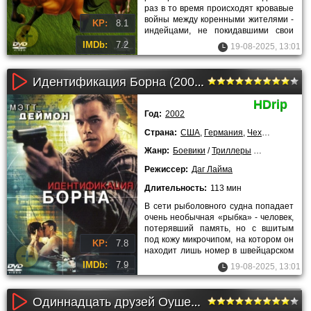
раз в то время происходят кровавые
войны между коренными жителями -
KP:
8.1
индейцами, не покидавшими свои
исторические земли, и
IMDb:
7.2
19-08-2025, 13:01
Идентификация Борна (2002)
HDrip
Год:
2002
Страна:
США
,
Германия
,
Чехия
Жанр:
Боевики
/
Триллеры
/
Детективы
/
Режиссер:
Даг Лайма
Длительность:
113 мин
В сети рыболовного судна попадает
очень необычная «рыбка» - человек,
потерявший память, но с вшитым
под кожу микрочипом, на котором он
KP:
7.8
находит лишь номер в швейцарском
банке. Со временем,
IMDb:
7.9
19-08-2025, 13:01
Одиннадцать друзей Оушена (2002)