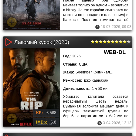
После падения Трои Одиссей
мечтает только об одном – вернуться
в Итаку. Но его корабли скитаются по
морю, и он попадает в плен к нимфе
Калипсо. Пока он томится на её
острове, дома его жену
18-07-2026, 09:03
Лакомый кусок (2026)
WEB-DL
Год:
2026
Страна:
США
Жанр:
Боевики
/
Криминальные
/
Трилле
Режиссер:
Джо Карнахан
Длительность:
1 ч 53 мин
Убийство капитана остаётся
нераскрытым шесть недель.
Бумажная волокита мешает делу, и
офицеры тактической группы по
KP:
6.568
борьбе с наркотиками в Майами не
могут с этим смириться. Злость
IMDb:
6.8
3-04-2026, 12:13
копится.