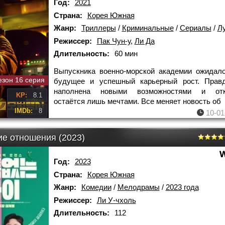
Год:
2021
Страна:
Корея Южная
Жанр:
Триллеры
/
Криминальные
/
Сериалы
/
Луч
Режиссер:
Пак Чун-у
,
Ли Да
Длительность:
60 мин
Выпускника военно-морской академии ожидал
езон 16 серия
будущее и успешный карьерный рост. Правд
наполнена новыми возможностями и отк
KP:
8.1
остаётся лишь мечтами. Все меняет новость об
IMDb:
8
10-01
ие отношения (2023)
Год:
2023
Страна:
Корея Южная
Жанр:
Комедии
/
Мелодрамы
/
2023 года
Режиссер:
Ли У-чхоль
Длительность:
112