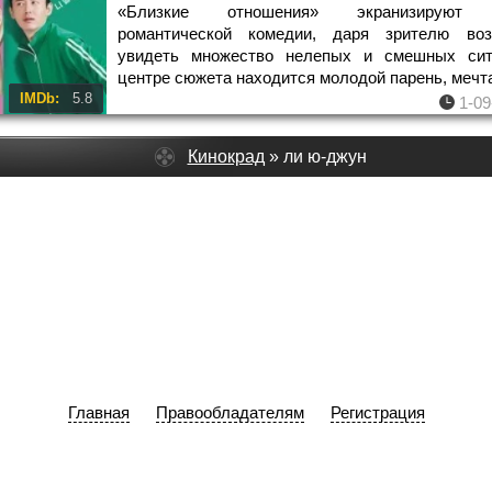
«Близкие отношения» экранизируют 
романтической комедии, даря зрителю воз
увидеть множество нелепых и смешных сит
центре сюжета находится молодой парень, меч
IMDb:
5.8
1-09
Кинокрад
» ли ю-джун
Главная
Правообладателям
Регистрация