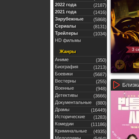
2022 года
(2187)
2021 года
(1416)
Зарубежные
(5868)
Сериалы
(8131)
Трейлеры
(1034)
HD фильмы
3 с
Жанры
Аниме
(350)
Биография
(1213)
Боевики
(5687)
Вестерны
(255)
Близк
Военные
(948)
Детективы
(3666)
Документальные
(880)
Драмы
(16449)
Исторические
(1283)
Комедии
(11186)
Криминальные
(4935)
Мелодрамы
(5464)