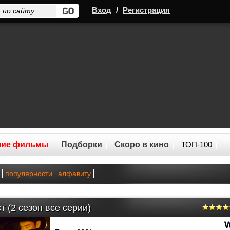
Вход
/
Регистрация
шие фильмы
Подборки
Скоро в кино
ТОП-100
популярности
алфавиту
т (2 сезон все серии)