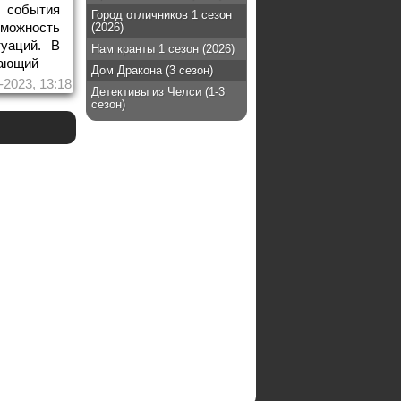
события
Город отличников 1 сезон
можность
(2026)
уаций. В
Нам кранты 1 сезон (2026)
тающий
Дом Дракона (3 сезон)
-2023, 13:18
Детективы из Челси (1-3
сезон)