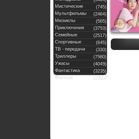
Мистические
(745)
Мультфильмы
(2464)
Мюзиклы
(565)
Приключения
(3793)
Семейные
(2517)
Спортивные
(645)
ТВ - передачи
(330)
Триллеры
(7980)
Ужасы
(4049)
Фантастика
(3235)
Фэнтези
(2950)