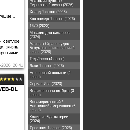
Анатомия чувств /
Пироговка 1 сезон (2026)
Холод 1 сезон (2026)
шие фильмы!
Коп-звезда 1 сезон (2026)
1670 (2023)
Магазин для киллеров
(2024)
о светлое
Алиса в Стране чудес.
а жизнь,
Безумные приключения 1
сезон (2026)
рытиями,
Тед Лассо (4 сезон)
-2026, 20:41
Лаки 1 сезон (2026)
Не с первой попытки (4
сезон)
Сериал Ира (2023)
WEB-DL
Великолепная пятёрка (3
сезон)
Всеамериканский /
Настоящий американец (6
сезон)
Колин из бухгалтерии
(2024)
Яростная 1 сезон (2026)