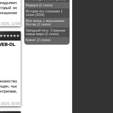
адьевич
Медиум (2 сезон)
оторый он
История его служанки 1
огашения
сезон (2026)
Моя жизнь с мальчиками
-2025, 12:09
Уолтер (2 сезон)
Звёздный путь: Странные
новые миры (2 сезон)
Ковчег (2 сезон)
WEB-DL
множество
нщин, чьи
ригами,
-2024, 20:05