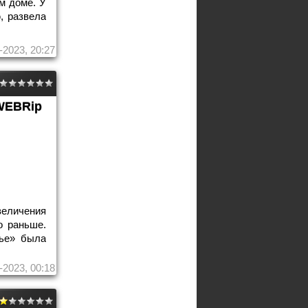
м доме. У
, развела
-2023, 20:27
WEBRip
еличения
о раньше.
тье» была
-2023, 00:18