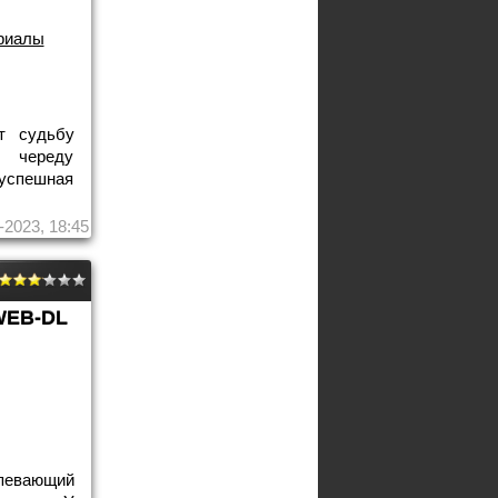
риалы
т судьбу
в череду
успешная
-2023, 18:45
WEB-DL
спевающий