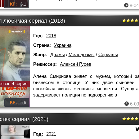
KP:
6,1
8-04
я любимая сериал (2018)
Год:
2018
Страна:
Украина
Жанр:
Драмы
/
Мелодрамы
/
Сериалы
Режиссер:
Алексей Гусев
Алена Смирнова живет с мужем, который за
бизнесом в столице. У них двое сыновей.
сезон 4 серия
спокойная жизнь женщины меняется. Супруга
задерживает полиция по подозрению в
KP:
5,6
6-03
стка сериал (2021)
Год:
2021