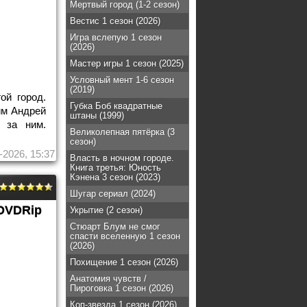
Мертвый город (1-2 сезон)
Вестис 1 сезон (2026)
Игра вслепую 1 сезон
(2026)
Мастер игры 1 сезон (2025)
Условный мент 1-6 сезон
(2019)
ой город.
Губка Боб квадратные
им Андрей
штаны (1999)
 за ним.
Великолепная пятёрка (3
сезон)
-2026, 15:37
Власть в ночном городе.
Книга третья: Юность
Кэнена 3 сезон (2023)
Шугар сериал (2024)
DVDRip
Укрытие (2 сезон)
Стюарт Блум не смог
спасти вселенную 1 сезон
(2026)
Похищение 1 сезон (2026)
Анатомия чувств /
Пироговка 1 сезон (2026)
Коп-звезда 1 сезон (2026)