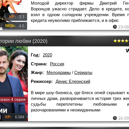
Молодой директор фирмы Дмитрий Генн
Воронцов ужасно страдает. Дело в кредите, к
взял в одном солидном учреждении. Время п
KP:
3.3
кредита неумолимо приближается, и в офис
IMDb:
4.5
19-08
стории любви (2020)
Год:
2020
Страна:
Россия
Жанр:
Мелодрамы
/
Сериалы
Режиссер:
Денис Елеонский
В мире шоу-бизнеса, где блеск огней скрывает 
личных драм, разворачивается история трех же
сезон 4 серия
судьбы переплетены любовными инт
разочарованиями и неожиданными
KP:
6.584
16-09