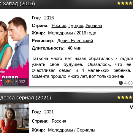
-Запад (2016)
Год:
2016
Страна:
Россия
,
Турция
,
Украина
Жанр:
Мелодрамы
/
2016 года
Режиссер:
Денис Елеонский
Длительность:
48 мин
Татьяна много лет назад обратилась к гадал
узнать своё будущее. Оказалось, что её
счастливая семья и 4 маленьких ребёнка.
момента прошло много лет, вот только жизнь
KP:
6.932
4-08
десса сериал (2021)
Год:
2021
Страна:
Россия
Жанр:
Мелодрамы
/
Сериалы