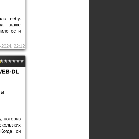
ла небу.
ла даже
нило ее и
-2024, 22:12
WEB-DL
лы
, потеряв
скользких
Когда он