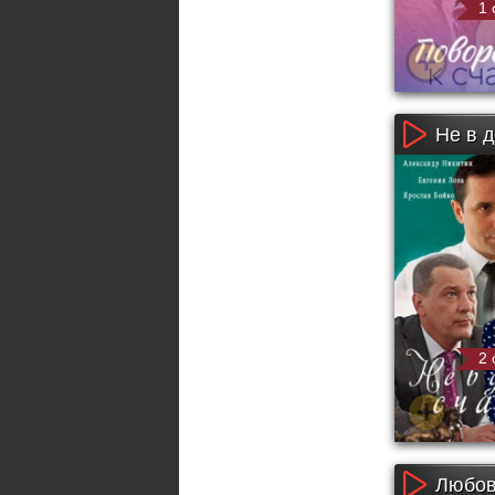
1 
Не в д
2 
Любов