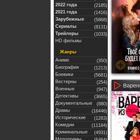
2022 года
(2185)
2021 года
(1416)
Зарубежные
(5868)
Сериалы
(8131)
Трейлеры
(1033)
HD фильмы
Жанры
Аниме
(350)
Биография
(1213)
Боевики
(5681)
Вестерны
(254)
Варень
Военные
(947)
Детективы
(3665)
Документальные
(880)
Драмы
(16446)
Исторические
(1283)
Комедии
(11184)
Криминальные
(4931)
Мелодрамы
(5464)