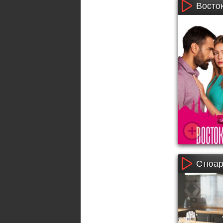
Восток
Стюар