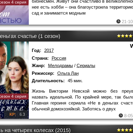
бизнесмен. Живут они счастливо в великолепно
сезон 4 серия
нее есть хобби – она благоустроила территорию
сад и занимается модным
21-10
еньгах счастье (1 сезон)
Год:
2017
Страна:
Россия
Жанр:
Мелодрамы
/
Сериалы
Режиссер:
Ольга Лан
Длительность:
45 мин.
Жизнь Виктории Невской можно без преув
сезон 4 серия
назвать идеальной. По крайней мере, так был
Главная героиня сериала «Не в деньгах счас
обычной домохозяйкой. Заботясь о двух
KP:
6.3
8-05
ь на четырех колесах (2015)