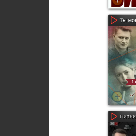
Ты мо
1 
Пиани