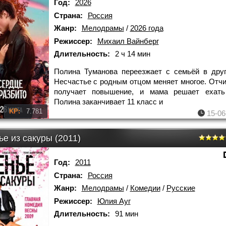
Год:
2026
Страна:
Россия
Жанр:
Мелодрамы
/
2026 года
Режиссер:
Михаил Вайнберг
Длительность:
2 ч 14 мин
Полина Туманова переезжает с семьёй в друг
Несчастье с родным отцом меняет многое. Отч
получает повышение, и мама решает ехать
Полина заканчивает 11 класс и
KP:
7.781
15-06
е из сакуры (2011)
Год:
2011
Страна:
Россия
Жанр:
Мелодрамы
/
Комедии
/
Русские
Режиссер:
Юлия Ауг
Длительность:
91 мин