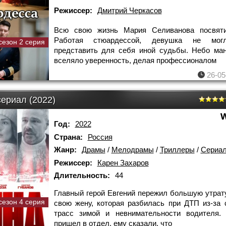
Режиссер:
Дмитрий Черкасов
Всю свою жизнь Мария Селиванова посвяти
Работая стюардессой, девушка не мог
сезон 2 серия
представить для себя иной судьбы. Небо ма
вселяло уверенность, делая профессионалом
26-05
сериал (2022)
Год:
2022
Страна:
Россия
Жанр:
Драмы
/
Мелодрамы
/
Триллеры
/
Сериа
Режиссер:
Карен Захаров
Длительность:
44
Главный герой Евгений пережил большую утрату
сезон 4 серия
свою жену, которая разбилась при ДТП из-за 
трасс зимой и невнимательности водителя. 
пришел в отдел, ему сказали, что