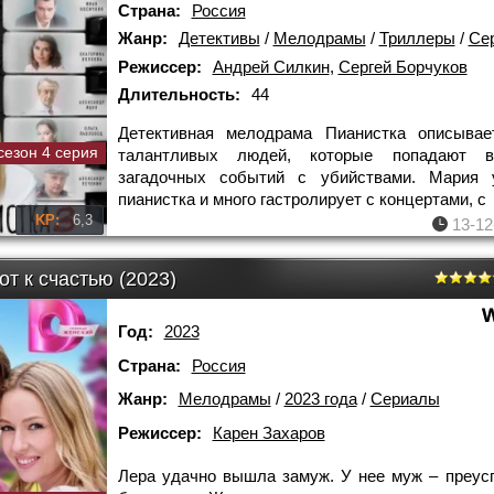
Страна:
Россия
Жанр:
Детективы
/
Мелодрамы
/
Триллеры
/
Се
Режиссер:
Андрей Силкин
,
Сергей Борчуков
Длительность:
44
Детективная мелодрама Пианистка описывае
сезон 4 серия
талантливых людей, которые попадают 
загадочных событий с убийствами. Мария 
пианистка и много гастролирует с концертами, с
KP:
6,3
13-12
т к счастью (2023)
Год:
2023
Страна:
Россия
Жанр:
Мелодрамы
/
2023 года
/
Сериалы
Режиссер:
Карен Захаров
Лера удачно вышла замуж. У нее муж – преу