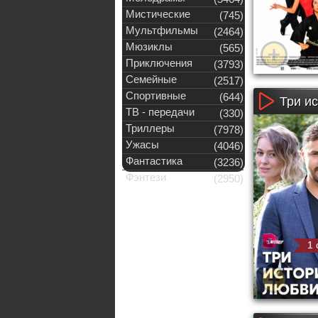
Мистические
(745)
Мультфильмы
(2464)
Мюзиклы
(565)
Приключения
(3793)
Семейные
(2517)
Спортивные
(644)
Три и
ТВ - передачи
(330)
Триллеры
(7978)
Ужасы
(4046)
Фантастика
(3236)
Фэнтези
(2950)
1 