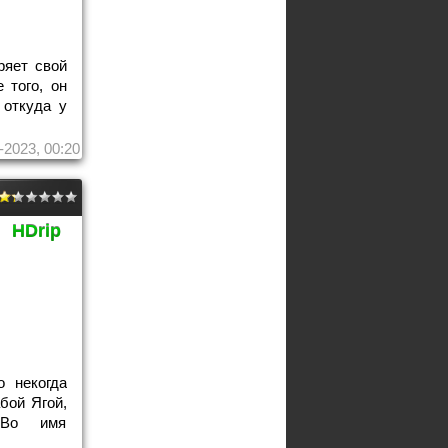
ряет свой
 того, он
 откуда у
-2023, 00:20
HDrip
о некогда
бой Ягой,
. Во имя