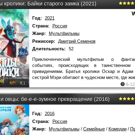
 кролики: Байки старого замка (2021)
Год:
2021
Страна:
Россия
Жанр:
Мультфильмы
Режиссер:
Дмитрий Семенов
Длительность:
52
Приключенческий мультфильм о фантас
событиях, происходящих в таинственном
привидениями. Братья кролики Оскар и Адам
сестрой Мэри обитают в чудесном месте, где жи
KP:
8,1
6-12
 и овцы: бе-е-е-зумное превращение (2016)
Год:
2016
Страна:
Россия
Жанр:
Мультфильмы
/
Семейные
/
Комедии
/
Пр