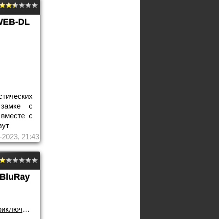
WEB-DL
тических
 замке с
 вместе с
вут
-2023, 21:43
BluRay
иключения
/
2016 года