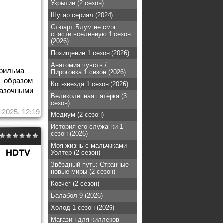
Укрытие (2 сезон)
Шугар сериал (2024)
Стюарт Блум не смог
спасти вселенную 1 сезон
(2026)
Похищение 1 сезон (2026)
Анатомия чувств /
 фильма –
Пироговка 1 сезон (2026)
 образом
Коп-звезда 1 сезон (2026)
казочными
Великолепная пятёрка (3
сезон)
-2025, 12:19
Медиум (2 сезон)
История его служанки 1
сезон (2026)
Моя жизнь с мальчиками
HDTV
Уолтер (2 сезон)
Звёздный путь: Странные
новые миры (2 сезон)
Ковчег (2 сезон)
Балабол 9 (2026)
Холод 1 сезон (2026)
Магазин для киллеров