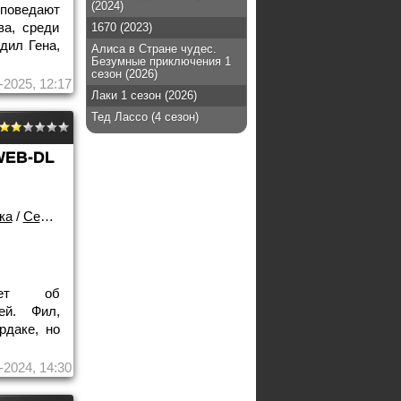
(2024)
 поведают
ва, среди
1670 (2023)
дил Гена,
Алиса в Стране чудес.
Безумные приключения 1
сезон (2026)
-2025, 12:17
Лаки 1 сезон (2026)
Тед Лассо (4 сезон)
WEB-DL
ка
/
Сериалы
вает об
ей. Фил,
рдаке, но
-2024, 14:30