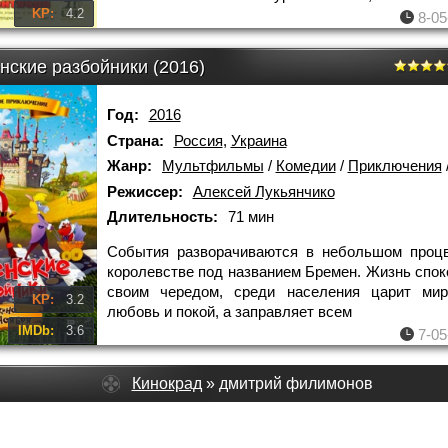
KP:
4.2
8-05
нские разбойники (2016)
Год:
2016
Страна:
Россия
,
Украина
Жанр:
Мультфильмы
/
Комедии
/
Приключения
Режиссер:
Алексей Лукьянчико
Длительность:
71 мин
События разворачиваются в небольшом проц
королевстве под названием Бремен. Жизнь спок
своим чередом, среди населения царит мир,
KP:
3.2
любовь и покой, а заправляет всем
IMDb:
3.6
7-05
Кинокрад
» дмитрий филимонов