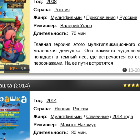
Год:
2008
Страна:
Россия
Жанр:
Мультфильмы
/
Приключения
/
Русские
Режиссер:
Валерий Угаро
Длительность:
70 мин
Главная героиня этого мультипликационного
маленькая девчушка. Она каким-то чудесным
попадает в темный лес, где встречается со с
персонажами. На ее пути встретятся
KP:
5.5
19-08
ашка (2014)
Год:
2014
Страна:
Япония
,
Россия
Жанр:
Мультфильмы
/
Семейные
/
2014 года
Режиссер:
Макото Накамур
Длительность:
80 мин.