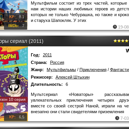
Мультфильм состоит из трех частей, которые
нам истории наших любимых героев из детст
которых не только Чебурашка, но также и кроко
KP:
8.1
и старуха Шапокляк. У этих
IMDb:
7
19-08
оры сериал (2011)
Год:
2011
Страна:
Россия
Жанр:
Мультфильмы
/
Приключения
/
Фантасти
Режиссер:
Алексей Штыхин
Длительность:
6
Мультсериал «Новаторы» рассказы
езон 10 серия
увлекательных приключения четырех друз
вместе со своей сестрой Наной, играли на че
внезапно они стали свидетелями приземления
KP:
6,5
7-03