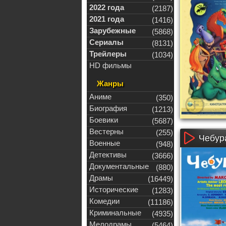
2022 года
(2187)
2021 года
(1416)
Зарубежные
(5868)
Сериалы
(8131)
Трейлеры
(1034)
HD фильмы
Жанры
Аниме
(350)
Биография
(1213)
Боевики
(5687)
Вестерны
(255)
Чебур
Военные
(948)
Детективы
(3666)
Документальные
(880)
Драмы
(16449)
Исторические
(1283)
Комедии
(11186)
Криминальные
(4935)
Мелодрамы
(5464)