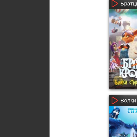
Братцы
Волки