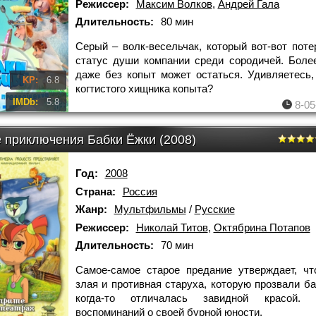
Режиссер:
Максим Волков
,
Андрей Гала
Длительность:
80 мин
Серый – волк-весельчак, который вот-вот поте
статус души компании среди сородичей. Более
даже без копыт может остаться. Удивляетесь,
KP:
6.8
когтистого хищника копыта?
IMDb:
5.8
8-05
 приключения Бабки Ёжки (2008)
Год:
2008
Страна:
Россия
Жанр:
Мультфильмы
/
Русские
Режиссер:
Николай Титов
,
Октябрина Потапов
Длительность:
70 мин
Самое-самое старое предание утверждает, чт
злая и противная старуха, которую прозвали ба
когда-то отличалась завидной красой
воспоминаний о своей бурной юности,