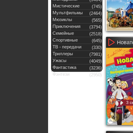
Мистические
(745)
Мультфильмы
(2464)
Мюзиклы
(565)
Приключения
(3794)
Семейные
(2518)
Спортивные
(645)
Новат
ТВ - передачи
(330)
Триллеры
(7981)
Ужасы
(4049)
Фантастика
(3236)
Фэнтези
(2950)
3 с