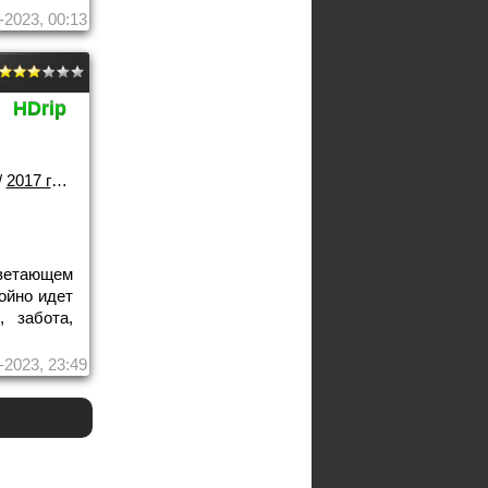
-2023, 00:13
HDrip
/
2017 года
ветающем
ойно идет
 забота,
-2023, 23:49