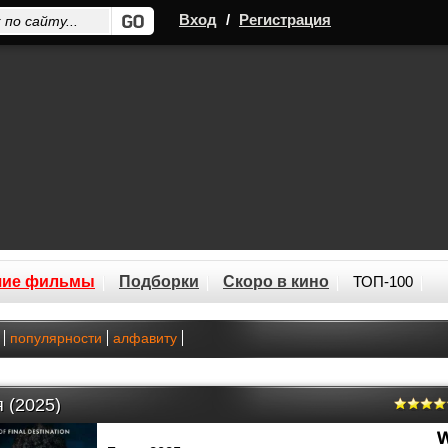
Вход
/
Регистрация
шие фильмы
Подборки
Скоро в кино
ТОП-100
популярности
алфавиту
 (2025)