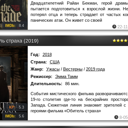
Двадцатилетний Райан Бекман, герой драмы
пытается подготовиться к взрослой жизни. Н
потерял отца и теперь страдает от частых к
панических атак. Он живет со своей
IMDb:
8.4
22-11
ь страха (2019)
Год:
2018
Страна:
США
Жанр:
Ужасы
/
Вестерны
/
2019 года
Режиссер:
Эмма Тамм
Длительность:
86 мин.
События мистического фильма разворачиваютс
19-го столетия где-то на бескрайних простор
Запада. Сюжетная линия знакомит зрителей с
KP:
5.3
героями фильма «Обитель страха»
IMDb:
5.6
8-05