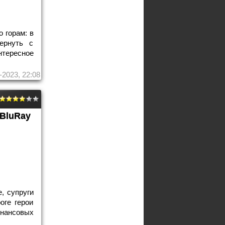
 горам: в
ернуть с
тересное
-2023, 22:08
BluRay
, супруги
оге герои
инансовых