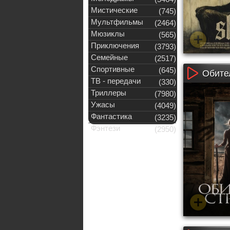
Мистические
(745)
Мультфильмы
(2464)
Мюзиклы
(565)
Приключения
(3793)
Семейные
(2517)
Спортивные
(645)
Обител
ТВ - передачи
(330)
Триллеры
(7980)
Ужасы
(4049)
Фантастика
(3235)
Фэнтези
(2950)