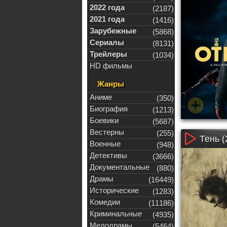
2022 года
(2187)
2021 года
(1416)
Зарубежные
(5868)
Сериалы
(8131)
Трейлеры
(1034)
HD фильмы
Жанры
Аниме
(350)
Биография
(1213)
Боевики
(5687)
Вестерны
(255)
Тень (
Военные
(948)
Детективы
(3666)
Документальные
(880)
Драмы
(16449)
Исторические
(1283)
Комедии
(11186)
Криминальные
(4935)
Мелодрамы
(5464)