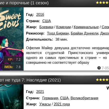
е и порочные (1 сезон)
Год:
2016
Страна:
США
Жанр:
Боевики
/
Комедии
/
Криминальные
/
Сер
Режиссер:
Тодд Бирман
,
Брайан Дэннели
,
Джоз
Длительность:
38 мин.
Офелия Майер девушка достаточно неординар
является студенткой Принстонского универ
одного из самых престижных в стране – но 
KP:
7.2
совершенно не соответствует образу
IMDb:
7.8
7-05
т не туда 7: Наследие (2021)
Год:
2021
Страна:
Германия
,
США
,
Великобритания
Жанр:
Ужасы
/
2021 года