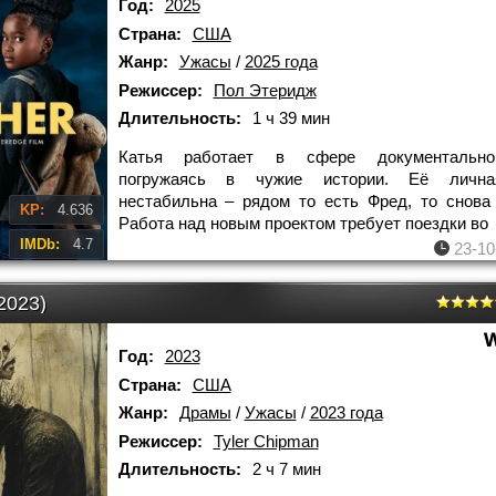
Год:
2025
Страна:
США
Жанр:
Ужасы
/
2025 года
Режиссер:
Пол Этеридж
Длительность:
1 ч 39 мин
Катья работает в сфере документально
погружаясь в чужие истории. Её личн
нестабильна – рядом то есть Фред, то снова 
KP:
4.636
Работа над новым проектом требует поездки во
IMDb:
4.7
23-10
2023)
Год:
2023
Страна:
США
Жанр:
Драмы
/
Ужасы
/
2023 года
Режиссер:
Tyler Chipman
Длительность:
2 ч 7 мин