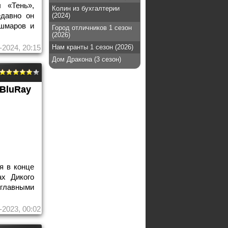
 «Тень»,
Колин из бухгалтерии
едавно он
(2024)
ошмаров и
Город отличников 1 сезон
(2026)
-2024, 20:15
Нам кранты 1 сезон (2026)
Дом Дракона (3 сезон)
BluRay
я в конце
ах Дикого
 главными
-2023, 00:02