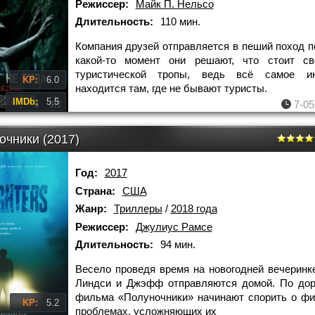
Режиссер:
Майк П. Нельсо
Длительность:
110 мин.
Компания друзей отправляется в пеший поход по
какой-то момент они решают, что стоит св
туристической тропы, ведь всё самое ин
KP:
6.0
находится там, где не бывают туристы.
IMDb:
5.5
7-05
очники (2017)
Год:
2017
Страна:
США
Жанр:
Триллеры
/
2018 года
Режиссер:
Джулиус Рамсе
Длительность:
94 мин.
Весело проведя время на новогодней вечеринке
Линдси и Джэфф отправляются домой. По дор
фильма «Полуночники» начинают спорить о ф
KP:
5.2
проблемах, усложняющих их