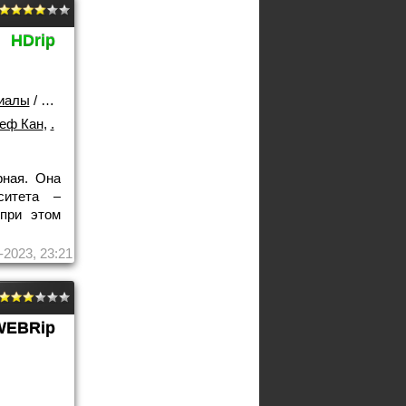
HDrip
иалы
/
Лучшие фильмы!
еф Кан
,
.
ная. Она
ситета –
при этом
-2023, 23:21
WEBRip