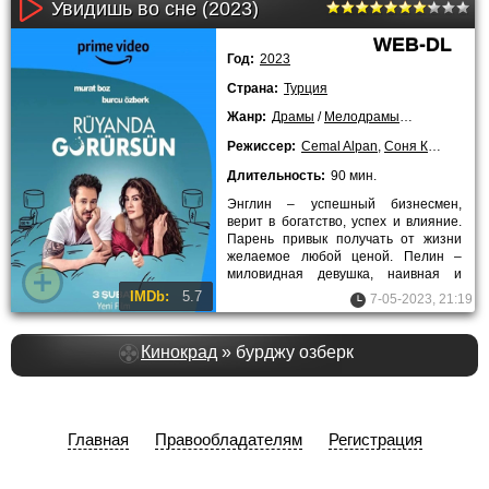
Увидишь во сне (2023)
WEB-DL
Год:
2023
Страна:
Турция
Жанр:
Драмы
/
Мелодрамы
/
Комедии
/
20
Режиссер:
Cemal Alpan
,
Соня Кастел
Длительность:
90 мин.
Энглин – успешный бизнесмен,
верит в богатство, успех и влияние.
Парень привык получать от жизни
желаемое любой ценой. Пелин –
миловидная девушка, наивная и
верящая, что придет настоящий
IMDb:
5.7
7-05-2023, 21:19
Кинокрад
» бурджу озберк
Главная
Правообладателям
Регистрация