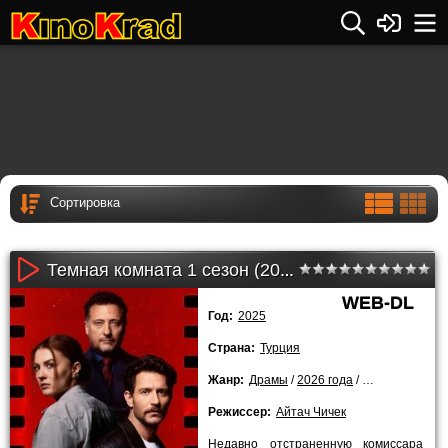
Темная комната 1 сезон (2026)
WEB-DL
Год:
2025
Страна:
Турция
Жанр:
Драмы
/
2026 года
/
Сериалы
Режиссер:
Айтач Чичек
Недавно отстраненную комиссара