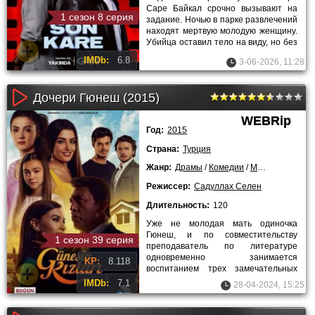
Саре Байкал срочно вызывают на
1 сезон 8 серия
задание. Ночью в парке развлечений
находят мертвую молодую женщину.
Убийца оставил тело на виду, но без
единой подсказки. Саре
IMDb:
6.8
3-06-2026, 11:28
Дочери Гюнеш (2015)
WEBRip
Год:
2015
Страна:
Турция
Жанр:
Драмы
/
Комедии
/
Мелодрамы
/
С
Режиссер:
Садуллах Селен
Длительность:
120
Уже не молодая мать одиночка
Гюнеш, и по совместительству
1 сезон 39 серия
преподаватель по литературе
одновременно занимается
KP:
8.118
воспитанием трех замечательных
дочурок. В свои тридцать пять не
IMDb:
7.1
28-04-2024, 15:25
удалось