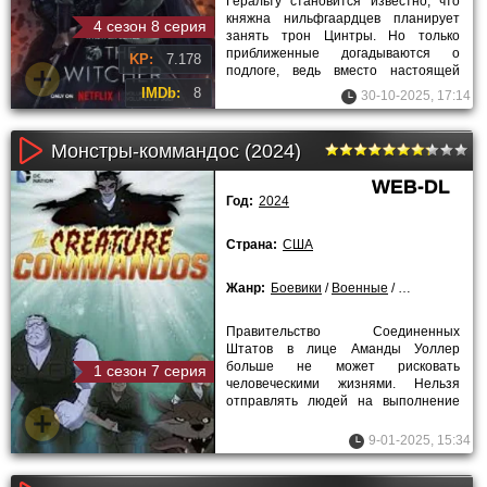
Геральту становится известно, что
княжна нильфгаардцев планирует
4 сезон 8 серия
занять трон Цинтры. Но только
приближенные догадываются о
KP:
7.178
подлоге, ведь вместо настоящей
Цириллы готовится совершенно
IMDb:
8
30-10-2025, 17:14
другая
Монстры-коммандос (2024)
WEB-DL
Год:
2024
Страна:
США
Жанр:
Боевики
/
Военные
/
Детективы
/
М
Правительство Соединенных
Штатов в лице Аманды Уоллер
больше не может рисковать
1 сезон 7 серия
человеческими жизнями. Нельзя
отправлять людей на выполнение
опасных заданий. Прежде она
использовала
9-01-2025, 15:34