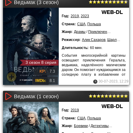
Ведьмак (3 сезон)
WEB-DL
Год:
2019
,
2023
Страна:
США
,
Польша
Жанр:
Драмы
/
Приключения
/
Ужасы
/
Фэ
Режиссер:
Алик Сахаров
,
Шарлотта Брандстро
Длительность:
60 мин.
События многосерийной картины
освещают приключения Геральта,
3 сезон 8 серия
ведьмака, наделённого магическим
даром. Он помогает нуждающимся за
KP:
7.3
солидную плату в избавлении от
сверхъестественных существ:
IMDb:
8.1
30-07-2023, 12:29
Ведьмак (1 сезон)
WEB-DL
Год:
2019
Страна:
США
,
Польша
Жанр:
Боевики
/
Детективы
/
Драмы
/
При