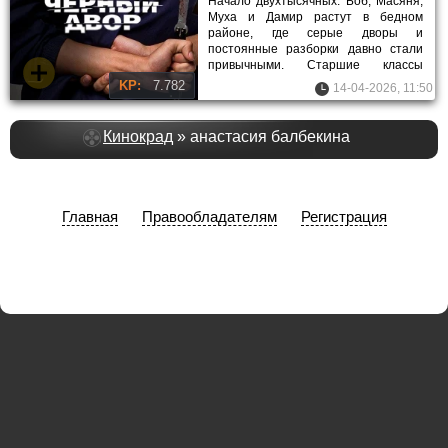
Начало двухтысячных. Боб, Масяня,
Муха и Дамир растут в бедном
районе, где серые дворы и
постоянные разборки давно стали
привычными. Старшие классы
проходят без особых планов на
KP:
7.782
14-04-2026, 11:50
будущее.
Кинокрад
» анастасия балбекина
Главная
Правообладателям
Регистрация