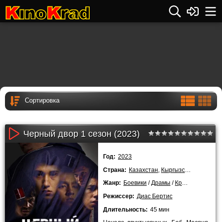
Черный двор 1 сезон (2023)
Год:
2023
Страна:
Казахстан
,
Кыргызстан
Жанр:
Боевики
/
Драмы
/
Криминальные
/
Режиссер:
Диас Бертис
Длительность:
45 мин