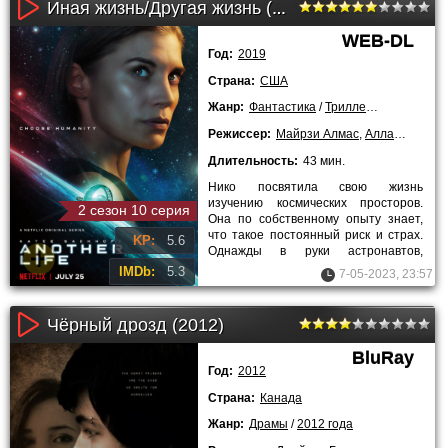
Иная жизнь/Другая жизнь (1 сезон)
WEB-DL
Год:
2019
Страна:
США
Жанр:
Фантастика
/
Триллеры
/
Драмы
/
Д
Режиссер:
Майрзи Алмас
,
Аллан Аркуш
,
Длительность:
43 мин.
Нико посвятила свою жизнь
изучению космических просторов.
2 сезон 10 серия
Она по собственному опыту знает,
что такое постоянный риск и страх.
KP:
5.6
Однажды в руки астронавтов,
руководство которыми поручено
IMDb:
5.3
7-05-2023, 23:57
Чёрный дрозд (2012)
BluRay
Год:
2012
Страна:
Канада
Жанр:
Драмы
/
2012 года