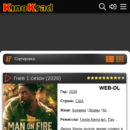
Гнев 1 сезон (2026)
WEB-DL
Год:
2026
Страна:
США
Жанр:
Боевики
/
Драмы
/
Криминальные
/
Режиссер:
Генри Кинги мл.
,
Паула Хьюидобро
Джона Кризи долгое время служил в