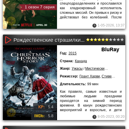
спецподразделениях и прославился
1 сезон 7 серия
как хладнокровный исполнитель
сложных миссий. Он привык к риску и
действовал без колебаний. После
возвращения к мирной
1-05-2026, 13:37
Рождественские страшилки (2015)
BluRay
Год:
2015
Страна:
Канада
Жанр:
Ужасы
/
Мистические
/
2015 года
Режиссер:
Грант Харви
,
Стивен Хобан
,
Б
Длительность:
99 мин
Как правило, самые известные и
любимые людьми праздники
приходятся на зимний период
времени. В канун рождественских
KP:
5.4
мероприятий и взрослые, и дети
поддаются необъяснимому желанию
IMDb:
5.8
8-05-2023, 00:20
увидеть