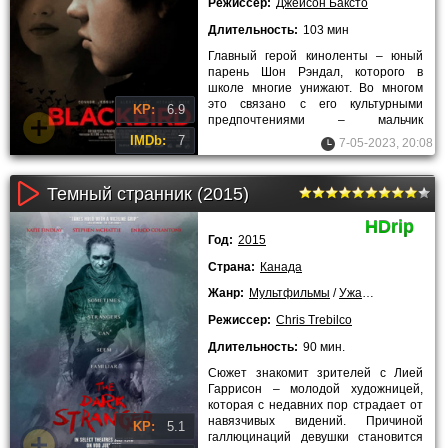
Режиссер:
Джейсон Баксто
Длительность:
103 мин
Главный герой киноленты – юный
парень Шон Рэндал, которого в
школе многие унижают. Во многом
это связано с его культурными
KP:
6.9
предпочтениями – мальчик
неформал, а для подростков
IMDb:
7
7-05-2023, 20:08
нестандартное
Темный странник (2015)
HDrip
Год:
2015
Страна:
Канада
Жанр:
Мультфильмы
/
Ужасы
/
Триллеры
Режиссер:
Chris Trebilco
Длительность:
90 мин.
Сюжет знакомит зрителей с Лией
Гаррисон – молодой художницей,
которая с недавних пор страдает от
навязчивых видений. Причиной
KP:
5.1
галлюцинаций девушки становится