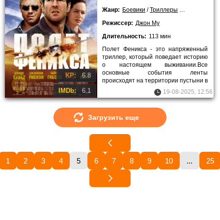
Жанр:
Боевики
/
Триллеры
/
Драмы
/
Прик
Режиссер:
Джон Му
Длительность:
113 мин
Полет Феникса - это напряженный
триллер, который поведает историю
о настоящем выживании.Все
основные события ленты
KP:
6.8
происходят на территории пустыни в
Монголии. Именно там произошла
IMDb:
6.1
19-08-2025, 12:56
Загрузить еще
1
2
3
4
5
6
7
8
9
10
...
25