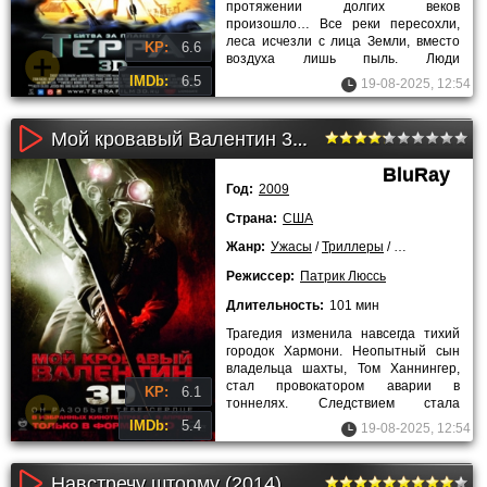
протяжении долгих веков
произошло… Все реки пересохли,
леса исчезли с лица Земли, вместо
KP:
6.6
воздуха лишь пыль. Люди
вынуждены искать другую планету,
IMDb:
6.5
19-08-2025, 12:54
которая
Мой кровавый Валентин 3D (2009)
BluRay
Год:
2009
Страна:
США
Жанр:
Ужасы
/
Триллеры
/
Зарубежные
Режиссер:
Патрик Люссь
Длительность:
101 мин
Трагедия изменила навсегда тихий
городок Хармони. Неопытный сын
владельца шахты, Том Ханнингер,
стал провокатором аварии в
KP:
6.1
тоннелях. Следствием стала
ужасная катастрофа - погребенными
IMDb:
5.4
19-08-2025, 12:54
Навстречу шторму (2014)