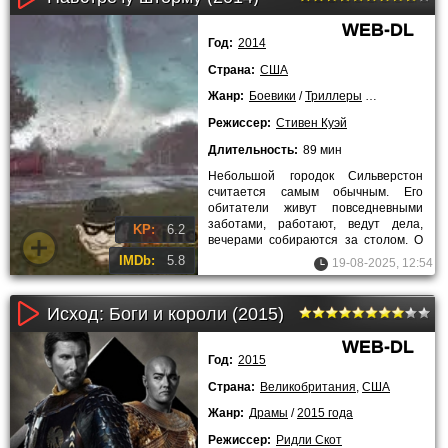
WEB-DL
Год:
2014
Страна:
США
Жанр:
Боевики
/
Триллеры
/
2014 года
Режиссер:
Стивен Куэй
Длительность:
89 мин
Небольшой городок Сильверстон
считается самым обычным. Его
обитатели живут повседневными
заботами, работают, ведут дела,
KP:
6.2
вечерами собираются за столом. О
том, что на городок надвигается
IMDb:
5.8
19-08-2025, 12:54
Исход: Боги и короли (2015)
WEB-DL
Год:
2015
Страна:
Великобритания
,
США
Жанр:
Драмы
/
2015 года
Режиссер:
Ридли Скот