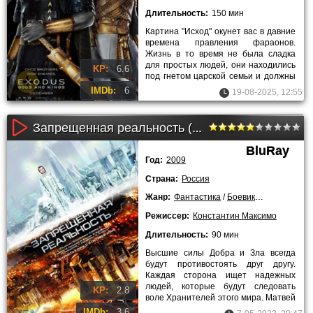
Длительность:
150 мин
Картина "Исход" окунет вас в давние
времена правления фараонов.
Жизнь в то время не была сладка
для простых людей, они находились
KP:
6.6
под гнетом царской семьи и должны
были
IMDb:
6
19-08-2025, 12:55
Запрещенная реальность (2009)
BluRay
Год:
2009
Страна:
Россия
Жанр:
Фантастика
/
Боевики
/
Русские
Режиссер:
Константин Максимо
Длительность:
90 мин
Высшие силы Добра и Зла всегда
будут противостоять друг другу.
Каждая сторона ищет надежных
людей, которые будут следовать
KP:
2.8
воле Хранителей этого мира. Матвей
– главный герой данного фильма
IMDb:
3.6