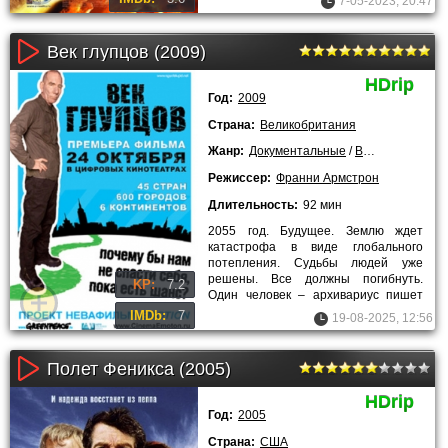
7-05-2023, 20:47
Век глупцов (2009)
HDrip
Год:
2009
Страна:
Великобритания
Жанр:
Документальные
/
Военные
/
Исто
Режиссер:
Франни Армстрон
Длительность:
92 мин
2055 год. Будущее. Землю ждет
катастрофа в виде глобального
потепления. Судьбы людей уже
решены. Все должны погибнуть.
KP:
7.2
Один человек – архивариус пишет
свое послание тем людям, которые
IMDb:
7
19-08-2025, 12:56
Полет Феникса (2005)
HDrip
Год:
2005
Страна:
США