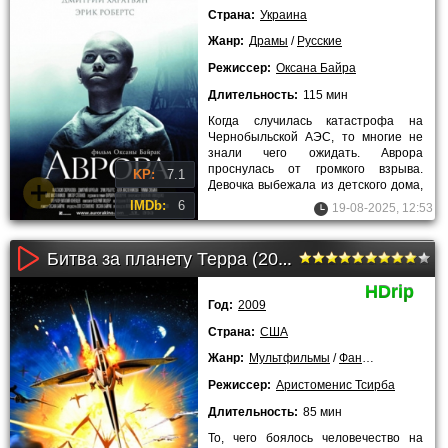
Страна:
Украина
Жанр:
Драмы
/
Русские
Режиссер:
Оксана Байра
Длительность:
115 мин
Когда случилась катастрофа на
Чернобыльской АЭС, то многие не
знали чего ожидать. Аврора
проснулась от громкого взрыва.
KP:
7.1
Девочка выбежала из детского дома,
который находился в Припяти, но
IMDb:
6
19-08-2025, 12:53
Битва за планету Терра (2009)
HDrip
Год:
2009
Страна:
США
Жанр:
Мультфильмы
/
Фантастика
/
Боев
Режиссер:
Аристоменис Тсирба
Длительность:
85 мин
То, чего боялось человечество на