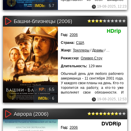
большое морское судно,
IMDb:
5.7
19-08-2025, 12:23
Башни-близнецы (2006)
HDrip
Год:
2006
Страна:
США
Жанр:
Триллеры
/
Драмы
/
Исторические
Режиссер:
Оливер Стоу
Длительность:
129 мин
Обычный день для любого рабочего
американца - 11 сентября 2001 года.
У каждого свои планы на день. Кто-то
торопится на работу, а кто-то уже
KP:
6.5
выполняет свои обязанности. И
ничего не нарушало
IMDb:
6
19-08-2025, 12:53
Аврора (2006)
DVDRip
Год:
2006